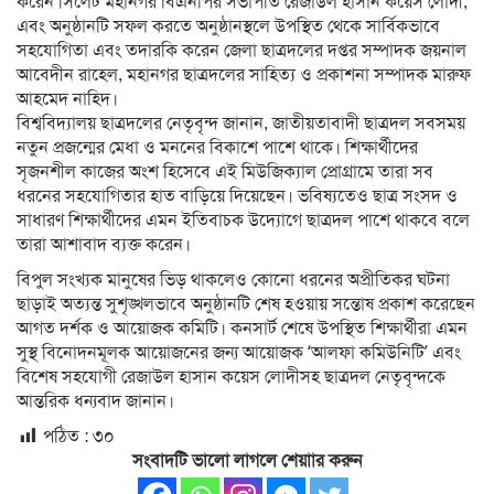
করেন সিলেট মহানগর বিএনপির সভাপতি রেজাউল হাসান কয়েস লোদী,
এবং অনুষ্ঠানটি সফল করতে অনুষ্ঠানস্থলে উপস্থিত থেকে সার্বিকভাবে
সহযোগিতা এবং তদারকি করেন জেলা ছাত্রদলের দপ্তর সম্পাদক জয়নাল
আবেদীন রাহেল, মহানগর ছাত্রদলের সাহিত্য ও প্রকাশনা সম্পাদক মারুফ
আহমেদ নাহিদ।
বিশ্ববিদ্যালয় ছাত্রদলের নেতৃবৃন্দ জানান, জাতীয়তাবাদী ছাত্রদল সবসময়
নতুন প্রজন্মের মেধা ও মননের বিকাশে পাশে থাকে। শিক্ষার্থীদের
সৃজনশীল কাজের অংশ হিসেবে এই মিউজিক্যাল প্রোগ্রামে তারা সব
ধরনের সহযোগিতার হাত বাড়িয়ে দিয়েছেন। ভবিষ্যতেও ছাত্র সংসদ ও
সাধারণ শিক্ষার্থীদের এমন ইতিবাচক উদ্যোগে ছাত্রদল পাশে থাকবে বলে
তারা আশাবাদ ব্যক্ত করেন।
বিপুল সংখ্যক মানুষের ভিড় থাকলেও কোনো ধরনের অপ্রীতিকর ঘটনা
ছাড়াই অত্যন্ত সুশৃঙ্খলভাবে অনুষ্ঠানটি শেষ হওয়ায় সন্তোষ প্রকাশ করেছেন
আগত দর্শক ও আয়োজক কমিটি। কনসার্ট শেষে উপস্থিত শিক্ষার্থীরা এমন
সুস্থ বিনোদনমূলক আয়োজনের জন্য আয়োজক ‘আলফা কমিউনিটি’ এবং
বিশেষ সহযোগী রেজাউল হাসান কয়েস লোদীসহ ছাত্রদল নেতৃবৃন্দকে
আন্তরিক ধন্যবাদ জানান।
পঠিত :
৩০
সংবাদটি ভালো লাগলে শেয়াার করুন