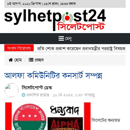
৮ই আগস্ট, ২০২৬ খ্রিস্টাব্দ | ২৪শে শ্রাবণ, ১৪৩৩ বঙ্গাব্দ
মেনু
সংবাদ শিরোনাম
্ঘটনায় নিহতদের প্রতি শোক প্রকাশ করেছেন প্রধানমন্ত্রীর পররাষ্ট্র বিষয়ক উপদে
হোম
প্রচ্ছদ
আলফা কমিউনিটির কনসার্ট সম্পন্ন
সিলেটপোস্ট ডেস্ক
প্রকাশিত হয়েছে : ১০ মে ২০২৬, ৭:২৮ অপরাহ্ণ
সিলেটের অন্যতম