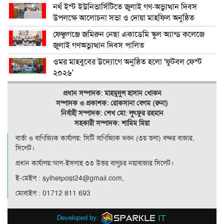
নর্থ ইস্ট ইউনিভার্সিটিতে জুলাই গণ-অভ্যুত্থান দিবস
উপলক্ষে আলোচনা সভা ও দোয়া মাহফিল অনুষ্ঠিত
ফেঞ্চুগঞ্জে জমিরুন নেছা একাডেমি স্কুল অ্যান্ড কলেজে
জুলাই গণঅভ্যুত্থান দিবস পালিত
ওমর মাহবুবের উদ্যোগে অনুষ্ঠিত হলো ‘ফুটবল ফেস্ট
২০২৬’
প্রধান সম্পাদক: মাহমুদুল হাসান খোকন
সম্পাদক ও
প্রকাশক: রোকসানা বেগম (রুনা)
নির্বাহী সম্পাদক: শেখ মো: লুৎফুর রহমান
সহকারী সম্পাদক: শামিম মিয়া
বার্তা ও বাণিজ্যিক কার্যালয়: সিটি বাণিজ‍্যিক ভবন (৩য় তলা) বন্দর বাজার,
সিলেট।
প্রধান কার্যালয়:আল-ইসলাহ ৩৩ উত্তর বালুচর নয়াবাজার সিলেট।
ই-মেইল : sylhetpost24@gmail.com,
মোবাইল : 01712 811 693
Developed by: