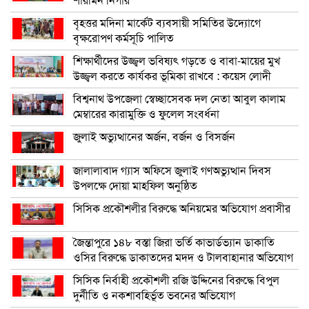
শারমিন নিগার
বৃহত্তর মদিনা মার্কেট ব্যবসায়ী সমিতির উদ্যোগে
বৃক্ষরোপণ কর্মসূচি পালিত
শিক্ষার্থীদের উজ্জ্বল ভবিষ্যৎ গড়তে ও বাবা-মায়ের মুখ
উজ্জ্বল করতে কার্যকর ভূমিকা রাখবে : কয়েস লোদী
বিশ্বনাথ উপজেলা স্বেচ্ছাসেবক দল নেতা আবুল কালাম
মেম্বারের কারামুক্তি ও ফুলেল সংবর্ধনা
জুলাই অভ্যুত্থানের অর্জন, বর্জন ও বিসর্জন
জালালাবাদ গ্যাস অফিসে জুলাই গণঅভ্যুত্থান দিবস
উপলক্ষে দোয়া মাহফিল অনুষ্ঠিত
সিসিক প্রকৌশলীর বিরুদ্ধে অনিয়মের অভিযোগ প্রবাসীর
জৈন্তাপুরে ১৪৮ বস্তা জিরা ভর্তি কাভার্ডভ্যান ডাকাতি
ওসির বিরুদ্ধে ডাকাতদের মদদ ও টালবাহানার অভিযোগ
সিসিক নির্বাহী প্রকৌশলী রজি উদ্দিনের বিরুদ্ধে বিপুল
দুর্নীতি ও নকশাবহির্ভূত ভবনের অভিযোগ