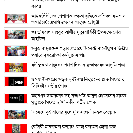
কবির
আইনজীবীদের পেশাগত দক্ষতা বৃদ্ধিতে প্রশিক্ষণ কর্মশালা
অপরিহার্য: এমপি এমরান আহমদ চৌধুরী
অ্যাডমিরাল মাহবুব আলীর মৃত্যুবার্ষিকী উপলক্ষে দোয়া
মাহফিল
সবুজ বাংলাদেশ গড়ার প্রত্যয়ে সিলেটে বাবৌযুপ’র দ্বিতীয়
পর্যায়ে বৃক্ষরোপণ কর্মসূচি সম্পন্ন
রবীন্দ্রনাথ ঠাকুরের প্রয়াণ দিবসে মুক্তাক্ষরের আবৃত্তি শ্রদ্ধা
ওসমানীনগরের সড়ক দুর্ঘটনায় নিহতদের প্রতি মিফতাহ্
সিদ্দিকীর গভীর শোক
মহানগর ছাত্রদলের সহ-সভাপতি আবুল হোসেনের মায়ের
মৃত্যুতে মিফতাহ্ সিদ্দিকীর গভীর শোক
সিলেটে দুই বাসের মুখোমুখি সংঘর্ষ, নিহত বেড়ে ৯
রোটারী মানবতার কল্যাণে কাজ করছেন জেলা জজ