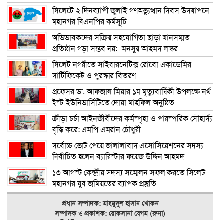
সিলেটে ২ দিনব্যাপী জুলাই গণঅভ্যুত্থান দিবস উদযাপনে
মহানগর বিএনপির কর্মসূচি
অভিভাবকদের সক্রিয় সহযোগিতা ছাড়া মানসম্মত
প্রতিষ্ঠান গড়া সম্ভব নয়: -মনসুর আহমদ লস্কর
সিলেট নগরীতে সাইবারনেটিক্স রোবো একাডেমির
সার্টিফিকেট ও পুরস্কার বিতরণ
প্রফেসর ডা. আফজাল মিয়ার ১ম মৃত্যুবার্ষিকী উপলক্ষে নর্থ
ইস্ট ইউনিভার্সিটিতে দোয়া মাহফিল অনুষ্ঠিত
ক্রীড়া চর্চা আইনজীবীদের কর্মস্পৃহা ও পারস্পরিক সৌহার্দ্য
বৃদ্ধি করে: এমপি এমরান চৌধুরী
সর্বোচ্চ ভোট পেয়ে জালালাবাদ এসোসিয়েশনের সদস্য
নির্বাচিত হলেন ব্যারিস্টার ফয়েজ উদ্দিন আহমদ
১৩ আগস্ট কেন্দ্রীয় সদস্য সম্মেলন সফল করতে সিলেট
মহানগর যুব জমিয়তের ব্যাপক প্রস্তুতি
প্রধান সম্পাদক: মাহমুদুল হাসান খোকন
সম্পাদক ও
প্রকাশক: রোকসানা বেগম (রুনা)