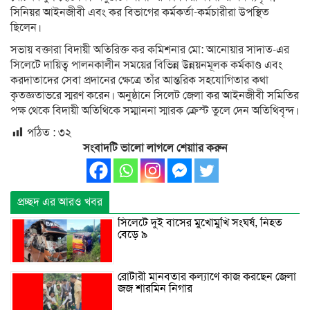
সিনিয়র আইনজীবী এবং কর বিভাগের কর্মকর্তা-কর্মচারীরা উপস্থিত
ছিলেন।
সভায় বক্তারা বিদায়ী অতিরিক্ত কর কমিশনার মো: আনোয়ার সাদাত-এর
সিলেটে দায়িত্ব পালনকালীন সময়ের বিভিন্ন উন্নয়নমূলক কর্মকাণ্ড এবং
করদাতাদের সেবা প্রদানের ক্ষেত্রে তাঁর আন্তরিক সহযোগিতার কথা
কৃতজ্ঞতাভরে স্মরণ করেন। অনুষ্ঠানে সিলেট জেলা কর আইনজীবী সমিতির
পক্ষ থেকে বিদায়ী অতিথিকে সম্মাননা স্মারক ক্রেস্ট তুলে দেন অতিথিবৃন্দ।
পঠিত :
৩২
সংবাদটি ভালো লাগলে শেয়াার করুন
প্রচ্ছদ এর আরও খবর
সিলেটে দুই বাসের মুখোমুখি সংঘর্ষ, নিহত
বেড়ে ৯
রোটারী মানবতার কল্যাণে কাজ করছেন জেলা
জজ শারমিন নিগার