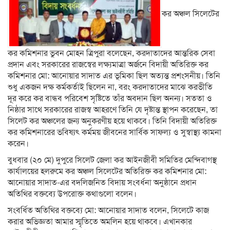
কর অঞ্চল সিলেটের
কর কমিশনার ভুবন মোহন ত্রিপুরা বলেছেন, করদাতাদের আন্তরিক সেবা
প্রদান এবং সরকারের রাজস্বের লক্ষ্যমাত্রা অর্জনে বিদায়ী অতিরিক্ত কর
কমিশনার মো: আনোয়ার সাদাত এর ভূমিকা ছিল অত্যন্ত প্রশংসনীয়। তিনি
শুধু একজন দক্ষ কর্মকর্তাই ছিলেন না, বরং করদাতাদের মাঝে করভীতি
দূর করে কর বান্ধব পরিবেশ সৃষ্টিতে তাঁর অবদান ছিল অনন্য। সততা ও
নিষ্ঠার সাথে সরকারের রাজস্ব আহরণে তিনি যে দৃষ্টান্ত স্থাপন করেছেন, তা
সিলেট কর অঞ্চলের জন্য অনুকরণীয় হয়ে থাকবে। তিনি বিদায়ী অতিরিক্ত
কর কমিশনারের ভবিষ্যৎ কর্মময় জীবনের সার্বিক সাফল্য ও সুস্বাস্থ্য কামনা
করেন।
বুধবার (২০ মে) দুপুরে সিলেট জেলা কর আইনজীবী সমিতির মেন্দিবাগস্থ
কার্যালয়ের হলরুমে কর অঞ্চল সিলেটের অতিরিক্ত কর কমিশনার মো:
আনোয়ার সাদাত-এর বদলিজনিত বিদায় সংবর্ধনা অনুষ্ঠানে প্রধান
অতিথির বক্তব্যে উপরোক্ত কথাগুলো বলেন।
সংবর্ধিত অতিথির বক্তব্যে মো: আনোয়ার সাদাত বলেন, সিলেটে কাজ
করার অভিজ্ঞতা আমার স্মৃতিতে অমলিন হয়ে থাকবে। এখানকার