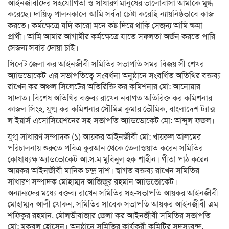
আইনজীবীদের সহযোগিতা ও সাধারণ মানুষের ভালোবাসা আমাকে মুগ্ধ
করেছে। দায়িত্ব পালনকালে আমি সর্বদা চেষ্টা করেছি ন্যায়নিষ্ঠভাবে কাজ
করতে। কর্মক্ষেত্রে যদি কারো মনে কষ্ট দিয়ে থাকি সেজন্য আমি ক্ষমা
প্রার্থী। আমি আমার আগামীর কর্মক্ষেত্রে যাতে সফলতা অর্জন করতে পারি
সেজন্য সবার দোয়া চাই।
সিলেট জেলা কর আইনজীবী সমিতির সভাপতি সমর বিজয় সী শেখর
অ্যাডভোকেট-এর সভাপতিত্বে সংবর্ধনা অনুষ্ঠানে সংবর্ধিত অতিথির বক্তব্য
রাখেন কর অঞ্চল সিলেটের অতিরিক্তি কর কমিশনার মো: আনোয়ার
সাদাত। বিশেষ অতিথির বক্তব্য রাখেন নবাগত অতিরিক্ত কর কমিশনার
কাজল সিংহ, যুগ্ম কর কমিশনার সৌমিত্র কুমার ভৌমিক, বাংলাদেশ ট্যাক্স
ল ইয়ার্স এসোসিয়েশনের সহ-সভাপতি অ্যাডভোকেট মো: আব্দুল ফজল।
যুগ্ম সাধারণ সম্পাদক (১) আয়কর আইনজীবী মো: খায়রুল আলমের
পরিচালনায় শুরুতে পবিত্র কুরআন থেকে তেলাওয়াত করেন সমিতির
কোষাধ্যক্ষ অ্যাডভোকেট আ.স.ম মুবিনুল হক শাহীন। গীতা পাঠ করেন
আয়কর আইনজীবী মানিক চন্দ্র দাশ। স্বাগত বক্তব্য রাখেন সমিতির
সাধারণ সম্পাদক মোহাম্মদ আজিজুর রহমান অ্যাডভোকেট।
অন্যান্যদের মধ্যে বক্তব্য রাখেন সমিতির সহ-সভাপতি আয়কর আইনজীবী
মোহাম্মদ আলী খোকন, সমিতির সাবেক সভাপতি আয়কর আইনজীবী এম
শফিকুর রহমান, মৌলভীবাজার জেলা কর আইনজীবী সমিতির সভাপতি
মো: মকবুল হোসেন। অনুষ্ঠানে সমিতির কার্যকরী কমিটির সদস্যবৃন্দ,