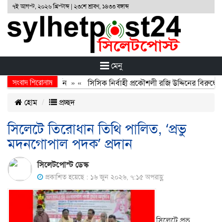
৭ই আগস্ট, ২০২৬ খ্রিস্টাব্দ | ২৩শে শ্রাবণ, ১৪৩৩ বঙ্গাব্দ
মেনু
সংবাদ শিরোনাম
অর্জন, বর্জন ও বিসর্জন
» «
সিসিক নির্বাহী প্রকৌশলী রজি উদ্দিনের বিরুদ্ধে 
হোম
প্রচ্ছদ
সিলেটে তিরোধান তিথি পালিত, ‘প্রভু
মদনগোপাল পদক’ প্রদান
সিলেটপোস্ট ডেস্ক
প্রকাশিত হয়েছে : ১৬ জুন ২০২৬, ৭:১৫ অপরাহ্ণ
সিলেটে প্রভু