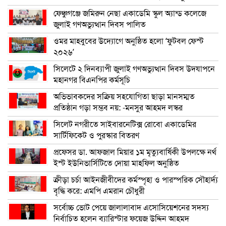
ফেঞ্চুগঞ্জে জমিরুন নেছা একাডেমি স্কুল অ্যান্ড কলেজে
জুলাই গণঅভ্যুত্থান দিবস পালিত
ওমর মাহবুবের উদ্যোগে অনুষ্ঠিত হলো ‘ফুটবল ফেস্ট
২০২৬’
সিলেটে ২ দিনব্যাপী জুলাই গণঅভ্যুত্থান দিবস উদযাপনে
মহানগর বিএনপির কর্মসূচি
অভিভাবকদের সক্রিয় সহযোগিতা ছাড়া মানসম্মত
প্রতিষ্ঠান গড়া সম্ভব নয়: -মনসুর আহমদ লস্কর
সিলেট নগরীতে সাইবারনেটিক্স রোবো একাডেমির
সার্টিফিকেট ও পুরস্কার বিতরণ
প্রফেসর ডা. আফজাল মিয়ার ১ম মৃত্যুবার্ষিকী উপলক্ষে নর্থ
ইস্ট ইউনিভার্সিটিতে দোয়া মাহফিল অনুষ্ঠিত
ক্রীড়া চর্চা আইনজীবীদের কর্মস্পৃহা ও পারস্পরিক সৌহার্দ্য
বৃদ্ধি করে: এমপি এমরান চৌধুরী
সর্বোচ্চ ভোট পেয়ে জালালাবাদ এসোসিয়েশনের সদস্য
নির্বাচিত হলেন ব্যারিস্টার ফয়েজ উদ্দিন আহমদ