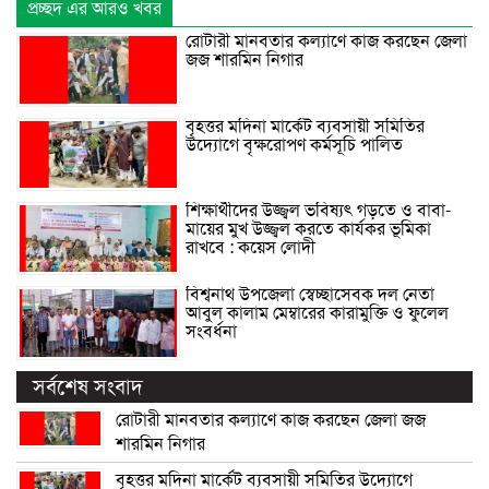
প্রচ্ছদ এর আরও খবর
রোটারী মানবতার কল্যাণে কাজ করছেন জেলা
জজ শারমিন নিগার
বৃহত্তর মদিনা মার্কেট ব্যবসায়ী সমিতির
উদ্যোগে বৃক্ষরোপণ কর্মসূচি পালিত
শিক্ষার্থীদের উজ্জ্বল ভবিষ্যৎ গড়তে ও বাবা-
মায়ের মুখ উজ্জ্বল করতে কার্যকর ভূমিকা
রাখবে : কয়েস লোদী
বিশ্বনাথ উপজেলা স্বেচ্ছাসেবক দল নেতা
আবুল কালাম মেম্বারের কারামুক্তি ও ফুলেল
সংবর্ধনা
সর্বশেষ সংবাদ
রোটারী মানবতার কল্যাণে কাজ করছেন জেলা জজ
শারমিন নিগার
বৃহত্তর মদিনা মার্কেট ব্যবসায়ী সমিতির উদ্যোগে