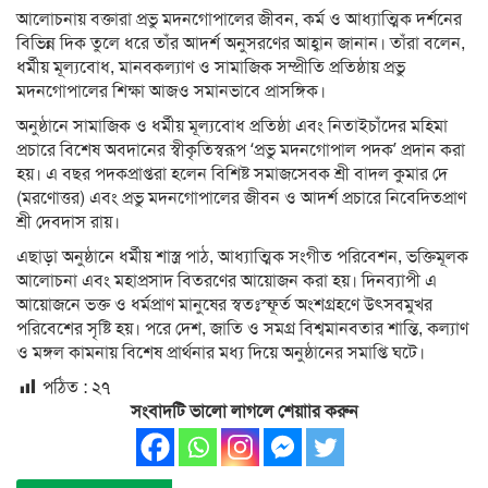
আলোচনায় বক্তারা প্রভু মদনগোপালের জীবন, কর্ম ও আধ্যাত্মিক দর্শনের
বিভিন্ন দিক তুলে ধরে তাঁর আদর্শ অনুসরণের আহ্বান জানান। তাঁরা বলেন,
ধর্মীয় মূল্যবোধ, মানবকল্যাণ ও সামাজিক সম্প্রীতি প্রতিষ্ঠায় প্রভু
মদনগোপালের শিক্ষা আজও সমানভাবে প্রাসঙ্গিক।
অনুষ্ঠানে সামাজিক ও ধর্মীয় মূল্যবোধ প্রতিষ্ঠা এবং নিতাইচাঁদের মহিমা
প্রচারে বিশেষ অবদানের স্বীকৃতিস্বরূপ ‘প্রভু মদনগোপাল পদক’ প্রদান করা
হয়। এ বছর পদকপ্রাপ্তরা হলেন বিশিষ্ট সমাজসেবক শ্রী বাদল কুমার দে
(মরণোত্তর) এবং প্রভু মদনগোপালের জীবন ও আদর্শ প্রচারে নিবেদিতপ্রাণ
শ্রী দেবদাস রায়।
এছাড়া অনুষ্ঠানে ধর্মীয় শাস্ত্র পাঠ, আধ্যাত্মিক সংগীত পরিবেশন, ভক্তিমূলক
আলোচনা এবং মহাপ্রসাদ বিতরণের আয়োজন করা হয়। দিনব্যাপী এ
আয়োজনে ভক্ত ও ধর্মপ্রাণ মানুষের স্বতঃস্ফূর্ত অংশগ্রহণে উৎসবমুখর
পরিবেশের সৃষ্টি হয়। পরে দেশ, জাতি ও সমগ্র বিশ্বমানবতার শান্তি, কল্যাণ
ও মঙ্গল কামনায় বিশেষ প্রার্থনার মধ্য দিয়ে অনুষ্ঠানের সমাপ্তি ঘটে।
পঠিত :
২৭
সংবাদটি ভালো লাগলে শেয়াার করুন