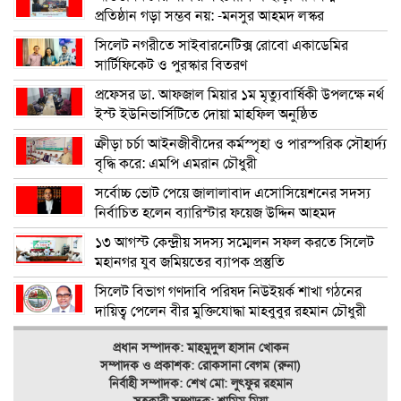
প্রতিষ্ঠান গড়া সম্ভব নয়: -মনসুর আহমদ লস্কর
সিলেট নগরীতে সাইবারনেটিক্স রোবো একাডেমির
সার্টিফিকেট ও পুরস্কার বিতরণ
প্রফেসর ডা. আফজাল মিয়ার ১ম মৃত্যুবার্ষিকী উপলক্ষে নর্থ
ইস্ট ইউনিভার্সিটিতে দোয়া মাহফিল অনুষ্ঠিত
ক্রীড়া চর্চা আইনজীবীদের কর্মস্পৃহা ও পারস্পরিক সৌহার্দ্য
বৃদ্ধি করে: এমপি এমরান চৌধুরী
সর্বোচ্চ ভোট পেয়ে জালালাবাদ এসোসিয়েশনের সদস্য
নির্বাচিত হলেন ব্যারিস্টার ফয়েজ উদ্দিন আহমদ
১৩ আগস্ট কেন্দ্রীয় সদস্য সম্মেলন সফল করতে সিলেট
মহানগর যুব জমিয়তের ব্যাপক প্রস্তুতি
সিলেট বিভাগ গণদাবি পরিষদ নিউইয়র্ক শাখা গঠনের
দায়িত্ব পেলেন বীর মুক্তিযোদ্ধা মাহবুবুর রহমান চৌধুরী
প্রধান সম্পাদক: মাহমুদুল হাসান খোকন
সম্পাদক ও
প্রকাশক: রোকসানা বেগম (রুনা)
নির্বাহী সম্পাদক: শেখ মো: লুৎফুর রহমান