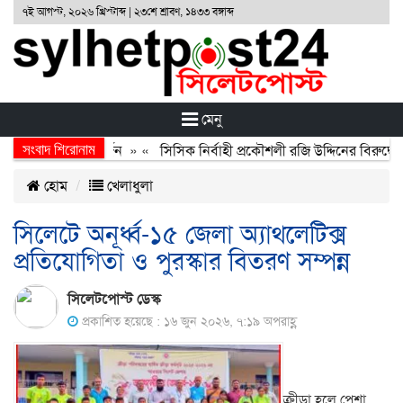
৭ই আগস্ট, ২০২৬ খ্রিস্টাব্দ | ২৩শে শ্রাবণ, ১৪৩৩ বঙ্গাব্দ
মেনু
সংবাদ শিরোনাম
অর্জন, বর্জন ও বিসর্জন
» «
সিসিক নির্বাহী প্রকৌশলী রজি উদ্দিনের বিরুদ্ধে 
হোম
খেলাধুলা
সিলেটে অনূর্ধ্ব-১৫ জেলা অ্যাথলেটিক্স
প্রতিযোগিতা ও পুরস্কার বিতরণ সম্পন্ন
সিলেটপোস্ট ডেস্ক
প্রকাশিত হয়েছে : ১৬ জুন ২০২৬, ৭:১৯ অপরাহ্ণ
ক্রীড়া হলে পেশা,