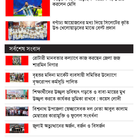
করলেন মেসি
বর্ণাঢ্য আয়োজনের মধ্য দিয়ে সিলেটের কৃতি
উশু খেলোয়াড়দের মাঝে বেল্ট প্রদান
সর্বশেষ সংবাদ
রোটারী মানবতার কল্যাণে কাজ করছেন জেলা জজ
শারমিন নিগার
বৃহত্তর মদিনা মার্কেট ব্যবসায়ী সমিতির উদ্যোগে
বৃক্ষরোপণ কর্মসূচি পালিত
শিক্ষার্থীদের উজ্জ্বল ভবিষ্যৎ গড়তে ও বাবা-মায়ের মুখ
উজ্জ্বল করতে কার্যকর ভূমিকা রাখবে : কয়েস লোদী
বিশ্বনাথ উপজেলা স্বেচ্ছাসেবক দল নেতা আবুল কালাম
মেম্বারের কারামুক্তি ও ফুলেল সংবর্ধনা
জুলাই অভ্যুত্থানের অর্জন, বর্জন ও বিসর্জন