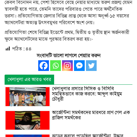
কেবল বিনোদন নয়, পেশা হিসেবে বেছে নেয়ার মাধ্যমে তরুণ প্রজন্ম যেমন
স্বাবলম্বী হতে পারে, তেমনি তাদের পরিবারও পেতে পারে অর্থনৈতিক
ভরসা। প্রতিযোগিতায় জেলার বিভিন্ন প্রান্ত থেকে আসা অনূর্ধ্ব-১৫ বয়সের
অ্যাথলেটরা অত্যন্ত উৎসবমুখর পরিবেশে অংশ নেয়।‎
‎প্রতিযোগিতা শেষে বিভিন্ন ইভেন্টে প্রথম, দ্বিতীয় ও তৃতীয় স্থান অর্জনকারী
ক্ষুদে অ্যাথলেটদের মাঝে পুরস্কার বিতরণ করা হয়।-
পঠিত :
৪৪
সংবাদটি ভালো লাগলে শেয়াার করুন
খেলাধুলা এর আরও খবর
খেলাধুলার প্রসারে সিসিক ও বিসিবি
সমন্বিতভাবে কাজ করবে: আব্দুল কাইয়ুম
চৌধুরী
আর্জেন্টিনা সমর্থকদের মারধরে প্রাণ গেল এক
ব্রাজিল সমর্থকের
ঝড়ের কবলে পড়েছিল আর্জেন্টিনা, উদ্ধার