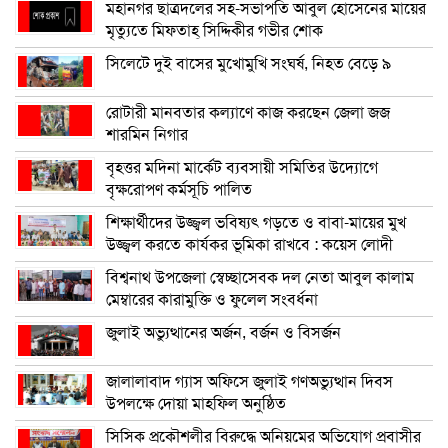
মহানগর ছাত্রদলের সহ-সভাপতি আবুল হোসেনের মায়ের
মৃত্যুতে মিফতাহ্ সিদ্দিকীর গভীর শোক
সিলেটে দুই বাসের মুখোমুখি সংঘর্ষ, নিহত বেড়ে ৯
রোটারী মানবতার কল্যাণে কাজ করছেন জেলা জজ
শারমিন নিগার
বৃহত্তর মদিনা মার্কেট ব্যবসায়ী সমিতির উদ্যোগে
বৃক্ষরোপণ কর্মসূচি পালিত
শিক্ষার্থীদের উজ্জ্বল ভবিষ্যৎ গড়তে ও বাবা-মায়ের মুখ
উজ্জ্বল করতে কার্যকর ভূমিকা রাখবে : কয়েস লোদী
বিশ্বনাথ উপজেলা স্বেচ্ছাসেবক দল নেতা আবুল কালাম
মেম্বারের কারামুক্তি ও ফুলেল সংবর্ধনা
জুলাই অভ্যুত্থানের অর্জন, বর্জন ও বিসর্জন
জালালাবাদ গ্যাস অফিসে জুলাই গণঅভ্যুত্থান দিবস
উপলক্ষে দোয়া মাহফিল অনুষ্ঠিত
সিসিক প্রকৌশলীর বিরুদ্ধে অনিয়মের অভিযোগ প্রবাসীর