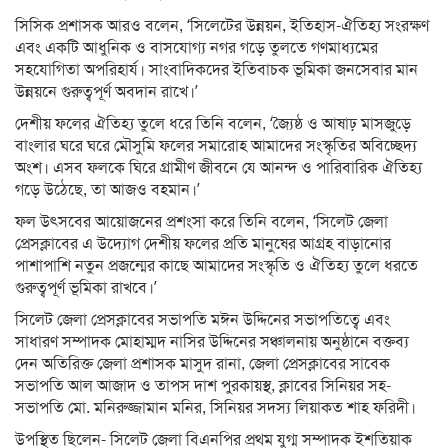
সিসিক প্রশাসক আরও বলেন, ‘সিলেটের উন্নয়ন, ইতিহাস-ঐতিহ্য সংরক্ষণ
এবং একটি আধুনিক ও বাসযোগ্য নগর গড়ে তুলতে গণমাধ্যমের
সহযোগিতা অপরিহার্য। সাংবাদিকদের ইতিবাচক ভূমিকা জনসেবার মান
উন্নয়নে গুরুত্বপূর্ণ অবদান রাখে।’
দেশীয় ফলের ঐতিহ্য তুলে ধরে তিনি বলেন, ‘জ্যৈষ্ঠ ও আষাঢ় মাসজুড়ে
বাংলার ঘরে ঘরে মৌসুমি ফলের সমারোহ আমাদের সংস্কৃতির অবিচ্ছেদ্য
অংশ। এসব ফলকে ঘিরে গ্রামীণ জীবনে যে আনন্দ ও পারিবারিক ঐতিহ্য
গড়ে উঠেছে, তা আজও বহমান।’
ফল উৎসবের আয়োজনের প্রশংসা করে তিনি বলেন, ‘সিলেট জেলা
প্রেসক্লাবের এ উদ্যোগ দেশীয় ফলের প্রতি মানুষের আগ্রহ বাড়ানোর
পাশাপাশি নতুন প্রজন্মের কাছে আমাদের সংস্কৃতি ও ঐতিহ্য তুলে ধরতে
গুরুত্বপূর্ণ ভূমিকা রাখবে।’
সিলেট জেলা প্রেসক্লাবের সভাপতি মঈন উদ্দিনের সভাপতিত্বে এবং
সাধারণ সম্পাদক মোহাম্মদ নাসির উদ্দিনের সঞ্চালনায় অনুষ্ঠানে বক্তব্য
দেন অতিরিক্ত জেলা প্রশাসক মাসুদ রানা, জেলা প্রেসক্লাবের সাবেক
সভাপতি আল আজাদ ও তাপস দাশ পুরকায়স্থ, ক্লাবের সিনিয়র সহ-
সভাপতি মো. মনিরুজ্জামান মনির, সিনিয়র সদস্য লিয়াকত শাহ ফরিদী।
উপস্থিত ছিলেন- সিলেট জেলা বিএনপির প্রথম যুগ্ম সম্পাদক ইশতিয়াক