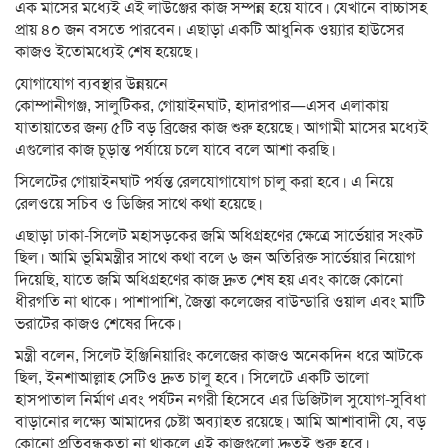
এক মাসের মধ্যেই এই লাউঞ্জের কাজ সম্পন্ন হয়ে যাবে। যেখানে বাচ্চাসহ
প্রায় ৪০ জন বসতে পারবেন। এছাড়া একটি আধুনিক ওয়্যার হাউসের
কাজও ইতোমধ্যেই শেষ হয়েছে।
যোগাযোগ ব্যবস্থার উন্নয়নে
কোম্পানীগঞ্জ, সালুটিকর, গোয়াইনঘাট, হাদারপার—এসব এলাকায়
যাতায়াতের জন্য ৫টি বড় ব্রিজের কাজ শুরু হয়েছে। আগামী মাসের মধ্যেই
এগুলোর কাজ চূড়ান্ত পর্যায়ে চলে যাবে বলে আশা করছি।
সিলেটের গোয়াইনঘাট পর্যন্ত রেলযোগাযোগ চালু করা হবে। এ নিয়ে
রেলওয়ে সচিব ও ডিজির সাথে কথা হয়েছে।
এছাড়া ঢাকা-সিলেট মহাসড়কের জমি অধিগ্রহণের ক্ষেত্রে সার্ভেয়ার সংকট
ছিল। আমি ভূমিমন্ত্রীর সাথে কথা বলে ৬ জন অতিরিক্ত সার্ভেয়ার নিয়োগ
দিয়েছি, যাতে জমি অধিগ্রহণের কাজ দ্রুত শেষ হয় এবং কাজে কোনো
ধীরগতি না থাকে। পাশাপাশি, জৈন্তা কলেজের বাউন্ডারি ওয়াল এবং মাটি
ভরাটের কাজও শেষের দিকে।
মন্ত্রী বলেন, সিলেট ইঞ্জিনিয়ারিং কলেজের কাজও অনেকদিন ধরে আটকে
ছিল, ইনশাআল্লাহ সেটিও দ্রুত চালু হবে। সিলেটে একটি ভালো
হাসপাতাল নির্মাণ এবং পর্যটন নগরী হিসেবে এর ডিজিটাল সুযোগ-সুবিধা
বাড়ানোর লক্ষ্যে আমাদের চেষ্টা অব্যাহত রয়েছে। আমি আশাবাদী যে, বড়
কোনো প্রতিবন্ধকতা না থাকলে এই কাজগুলো দ্রুতই শুরু হবে।