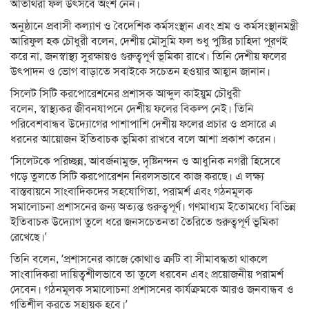
অতিথিরা ফল উৎসবে অংশ নেন।
অনুষ্ঠানে প্রবাসী কল্যাণ ও বৈদেশিক কর্মসংস্থান এবং শ্রম ও কর্মসংস্থানমন্ত্রী
আরিফুল হক চৌধুরী বলেন, দেশীয় মৌসুমি ফল শুধু পুষ্টির চাহিদা পূরণই
করে না, জনস্বাস্থ্য সুরক্ষায়ও গুরুত্বপূর্ণ ভূমিকা রাখে। তিনি দেশীয় ফলের
উৎপাদন ও ভোগ বাড়াতে সবাইকে সচেতন হওয়ার আহ্বান জানান।
সিলেট সিটি করপোরেশনের প্রশাসক আব্দুল কাইয়ুম চৌধুরী
বলেন, স্বাস্থ্যকর জীবনযাপনে দেশীয় ফলের বিকল্প নেই। তিনি
পরিবেশবান্ধব উদ্যোগের পাশাপাশি দেশীয় ফলের প্রচার ও প্রসারে এ
ধরনের আয়োজন ইতিবাচক ভূমিকা রাখবে বলে আশা প্রকাশ করেন।
‘সিলেটকে পরিচ্ছন্ন, আবর্জনামুক্ত, দৃষ্টিনন্দন ও আধুনিক নগরী হিসেবে
গড়ে তুলতে সিটি করপোরেশন নিরলসভাবে কাজ করছে। এ লক্ষ্য
বাস্তবায়নে সাংবাদিকদের সহযোগিতা, পরামর্শ এবং গঠনমূলক
সমালোচনা প্রশাসনের জন্য অত্যন্ত গুরুত্বপূর্ণ। গণমাধ্যম ইতোমধ্যে বিভিন্ন
ইতিবাচক উদ্যোগ তুলে ধরে জনসচেতনতা তৈরিতে গুরুত্বপূর্ণ ভূমিকা
রেখেছে।’
তিনি বলেন, ‘প্রশাসনের কাজে কোথাও ত্রুটি বা সীমাবদ্ধতা থাকলে
সাংবাদিকরা দায়িত্বশীলভাবে তা তুলে ধরবেন এবং প্রয়োজনীয় পরামর্শ
দেবেন। গঠনমূলক সমালোচনা প্রশাসনের কার্যক্রমকে আরও জনবান্ধব ও
গতিশীল করতে সহায়ক হবে।’