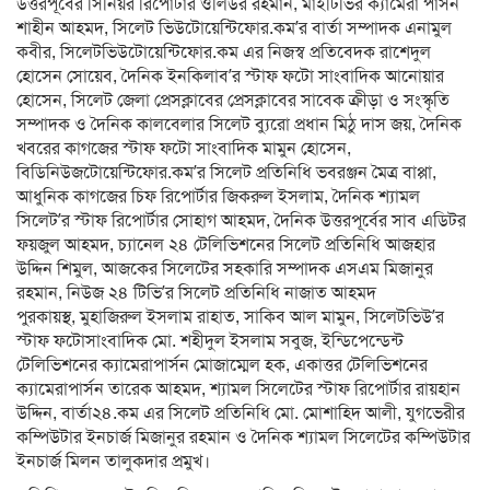
উত্তরপূর্বের সিনিয়র রিপোর্টার ওলিউর রহমান, মাইটিভির ক্যামেরা পার্সন
শাহীন আহমদ, সিলেট ভিউটোয়েন্টিফোর.কম’র বার্তা সম্পাদক এনামুল
কবীর, সিলেটভিউটোয়েন্টিফোর.কম এর নিজস্ব প্রতিবেদক রাশেদুল
হোসেন সোয়েব, দৈনিক ইনকিলাব’র স্টাফ ফটো সাংবাদিক আনোয়ার
হোসেন, সিলেট জেলা প্রেসক্লাবের প্রেসক্লাবের সাবেক ক্রীড়া ও সংস্কৃতি
সম্পাদক ও দৈনিক কালবেলার সিলেট ব্যুরো প্রধান মিঠু দাস জয়, দৈনিক
খবরের কাগজের স্টাফ ফটো সাংবাদিক মামুন হোসেন,
বিডিনিউজটোয়েন্টিফোর.কম’র সিলেট প্রতিনিধি ভবরঞ্জন মৈত্র বাপ্পা,
আধুনিক কাগজের চিফ রিপোর্টার জিকরুল ইসলাম, দৈনিক শ্যামল
সিলেট’র স্টাফ রিপোর্টার সোহাগ আহমদ, দৈনিক উত্তরপূর্বের সাব এডিটর
ফয়জুল আহমদ, চ্যানেল ২৪ টেলিভিশনের সিলেট প্রতিনিধি আজহার
উদ্দিন শিমুল, আজকের সিলেটের সহকারি সম্পাদক এসএম মিজানুর
রহমান, নিউজ ২৪ টিভি’র সিলেট প্রতিনিধি নাজাত আহমদ
পুরকায়স্থ, মুহাজিরুল ইসলাম রাহাত, সাকিব আল মামুন, সিলেটভিউ’র
স্টাফ ফটোসাংবাদিক মো. শহীদুল ইসলাম সবুজ, ইন্ডিপেন্ডেন্ট
টেলিভিশনের ক্যামেরাপার্সন মোজাম্মেল হক, একাত্তর টেলিভিশনের
ক্যামেরাপার্সন তারেক আহমদ, শ্যামল সিলেটের স্টাফ রিপোর্টার রায়হান
উদ্দিন, বার্তা২৪.কম এর সিলেট প্রতিনিধি মো. মোশাহিদ আলী, যুগভেরীর
কম্পিউটার ইনচার্জ মিজানুর রহমান ও দৈনিক শ্যামল সিলেটের কম্পিউটার
ইনচার্জ মিলন তালুকদার প্রমুখ।