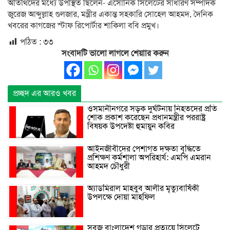
অতিথিদের মধ্যে উপস্থিত ছিলেন- এসোনিক সিলেটের সাধারণ সম্পাদক
জুরেজ আব্দুল্লাহ গুলজার, মন্ত্রীর একান্ত সহকারি সোহেল আহমদ, দৈনিক
খবরের কাগজের স্টাফ রিপোর্টার শাকিলা ববি প্রমুখ।
পঠিত :
৩৩
সংবাদটি ভালো লাগলে শেয়াার করুন
প্রচ্ছদ এর আরও খবর
ওসমানীনগরে সড়ক দুর্ঘটনায় নিহতদের প্রতি
শোক প্রকাশ করেছেন প্রধানমন্ত্রীর পররাষ্ট্র
বিষয়ক উপদেষ্টা হুমায়ুন কবির
আইনজীবীদের পেশাগত দক্ষতা বৃদ্ধিতে
প্রশিক্ষণ কর্মশালা অপরিহার্য: এমপি এমরান
আহমদ চৌধুরী
অ্যাডমিরাল মাহবুব আলীর মৃত্যুবার্ষিকী
উপলক্ষে দোয়া মাহফিল
সবুজ বাংলাদেশ গড়ার প্রত্যয়ে সিলেটে