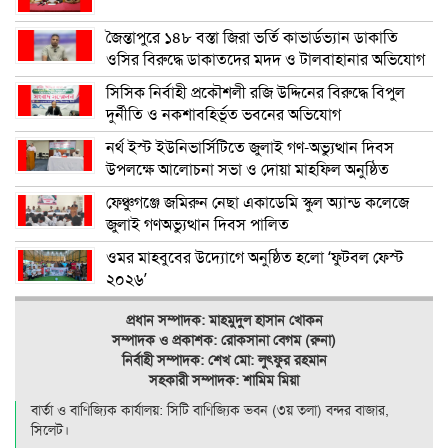
জৈন্তাপুরে ১৪৮ বস্তা জিরা ভর্তি কাভার্ডভ্যান ডাকাতি
ওসির বিরুদ্ধে ডাকাতদের মদদ ও টালবাহানার অভিযোগ
সিসিক নির্বাহী প্রকৌশলী রজি উদ্দিনের বিরুদ্ধে বিপুল
দুর্নীতি ও নকশাবহির্ভূত ভবনের অভিযোগ
নর্থ ইস্ট ইউনিভার্সিটিতে জুলাই গণ-অভ্যুত্থান দিবস
উপলক্ষে আলোচনা সভা ও দোয়া মাহফিল অনুষ্ঠিত
ফেঞ্চুগঞ্জে জমিরুন নেছা একাডেমি স্কুল অ্যান্ড কলেজে
জুলাই গণঅভ্যুত্থান দিবস পালিত
ওমর মাহবুবের উদ্যোগে অনুষ্ঠিত হলো ‘ফুটবল ফেস্ট
২০২৬’
প্রধান সম্পাদক: মাহমুদুল হাসান খোকন
সম্পাদক ও
প্রকাশক: রোকসানা বেগম (রুনা)
নির্বাহী সম্পাদক: শেখ মো: লুৎফুর রহমান
সহকারী সম্পাদক: শামিম মিয়া
বার্তা ও বাণিজ্যিক কার্যালয়: সিটি বাণিজ‍্যিক ভবন (৩য় তলা) বন্দর বাজার,
সিলেট।