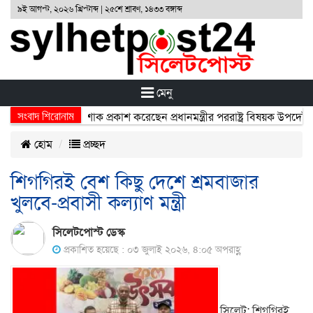
৯ই আগস্ট, ২০২৬ খ্রিস্টাব্দ | ২৫শে শ্রাবণ, ১৪৩৩ বঙ্গাব্দ
মেনু
সংবাদ শিরোনাম
িহতদের প্রতি শোক প্রকাশ করেছেন প্রধানমন্ত্রীর পররাষ্ট্র বিষয়ক উপদেষ্টা হুম
হোম
প্রচ্ছদ
শিগগিরই বেশ কিছু দেশে শ্রমবাজার
খুলবে-প্রবাসী কল্যাণ মন্ত্রী
সিলেটপোস্ট ডেস্ক
প্রকাশিত হয়েছে : ০৩ জুলাই ২০২৬, ৪:০৫ অপরাহ্ণ
সিলেট: শিগগিরই