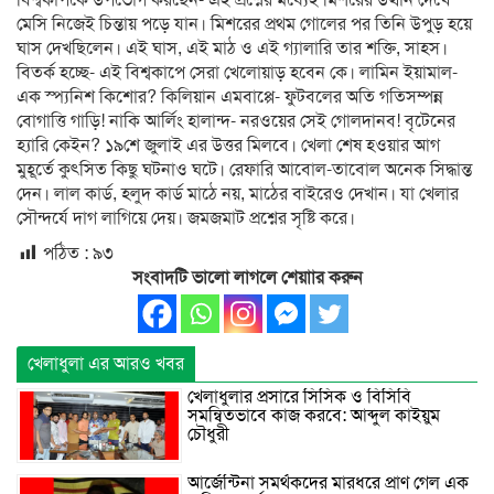
বিশ্বকাপকে উপভোগ করছেন- এই প্রশ্নের মধ্যেই মিশরের উত্থান দেখে
মেসি নিজেই চিন্তায় পড়ে যান। মিশরের প্রথম গোলের পর তিনি উপুড় হয়ে
ঘাস দেখছিলেন। এই ঘাস, এই মাঠ ও এই গ্যালারি তার শক্তি, সাহস।
বিতর্ক হচ্ছে- এই বিশ্বকাপে সেরা খেলোয়াড় হবেন কে। লামিন ইয়ামাল-
এক স্প্যনিশ কিশোর? কিলিয়ান এমবাপ্পে- ফুটবলের অতি গতিসম্পন্ন
বোগাত্তি গাড়ি! নাকি আর্লিং হালান্দ- নরওয়ের সেই গোলদানব! বৃটেনের
হ্যারি কেইন? ১৯শে জুলাই এর উত্তর মিলবে। খেলা শেষ হওয়ার আগ
মুহূর্তে কুৎসিত কিছু ঘটনাও ঘটে। রেফারি আবোল-তাবোল অনেক সিদ্ধান্ত
দেন। লাল কার্ড, হলুদ কার্ড মাঠে নয়, মাঠের বাইরেও দেখান। যা খেলার
সৌন্দর্যে দাগ লাগিয়ে দেয়। জমজমাট প্রশ্নের সৃষ্টি করে।
পঠিত :
৯৩
সংবাদটি ভালো লাগলে শেয়াার করুন
খেলাধুলা এর আরও খবর
খেলাধুলার প্রসারে সিসিক ও বিসিবি
সমন্বিতভাবে কাজ করবে: আব্দুল কাইয়ুম
চৌধুরী
আর্জেন্টিনা সমর্থকদের মারধরে প্রাণ গেল এক