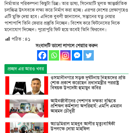
নির্মাতার পরিকল্পনা কিছুটা ভিন্ন। তার ভাষ্য, সিনেমাটি মূলত আন্তর্জাতিক
চলচ্চিত্র উৎসবকে লক্ষ্য করে নির্মাণ করা হচ্ছে। এরপর দেশের প্রেক্ষাগৃহেও
এটি মুক্তি দেয়া হবে। এদিকে বুবলী জানালেন, সন্তানের যত্ন নেয়ার
পাশাপাশি তিনি ফেরার প্রস্তুতি নিচ্ছেন। বিশেষ করে ফিটনেসের দিকে
মনোযোগ দিচ্ছেন। পুরোপুরি ফিট হয়ে তবেই তিনি ফিরবেন।
পঠিত :
৪১
সংবাদটি ভালো লাগলে শেয়াার করুন
প্রচ্ছদ এর আরও খবর
ওসমানীনগরে সড়ক দুর্ঘটনায় নিহতদের প্রতি
শোক প্রকাশ করেছেন প্রধানমন্ত্রীর পররাষ্ট্র
বিষয়ক উপদেষ্টা হুমায়ুন কবির
আইনজীবীদের পেশাগত দক্ষতা বৃদ্ধিতে
প্রশিক্ষণ কর্মশালা অপরিহার্য: এমপি এমরান
আহমদ চৌধুরী
অ্যাডমিরাল মাহবুব আলীর মৃত্যুবার্ষিকী
উপলক্ষে দোয়া মাহফিল