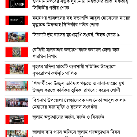
ওসমানীনগরের সড়ক দুর্ঘটনায় নিহতদের প্রতি মিফতাহ্
সিদ্দিকীর গভীর শোক
মহানগর ছাত্রদলের সহ-সভাপতি আবুল হোসেনের মায়ের
মৃত্যুতে মিফতাহ্ সিদ্দিকীর গভীর শোক
সিলেটে দুই বাসের মুখোমুখি সংঘর্ষ, নিহত বেড়ে ৯
রোটারী মানবতার কল্যাণে কাজ করছেন জেলা জজ
শারমিন নিগার
বৃহত্তর মদিনা মার্কেট ব্যবসায়ী সমিতির উদ্যোগে
বৃক্ষরোপণ কর্মসূচি পালিত
শিক্ষার্থীদের উজ্জ্বল ভবিষ্যৎ গড়তে ও বাবা-মায়ের মুখ
উজ্জ্বল করতে কার্যকর ভূমিকা রাখবে : কয়েস লোদী
বিশ্বনাথ উপজেলা স্বেচ্ছাসেবক দল নেতা আবুল কালাম
মেম্বারের কারামুক্তি ও ফুলেল সংবর্ধনা
জুলাই অভ্যুত্থানের অর্জন, বর্জন ও বিসর্জন
জালালাবাদ গ্যাস অফিসে জুলাই গণঅভ্যুত্থান দিবস