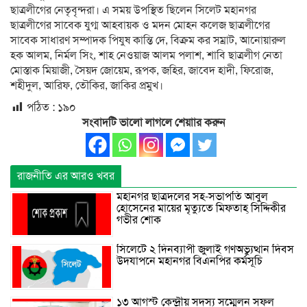
ছাত্রলীগের নেতৃবৃন্দরা। এ সময় উপস্থিত ছিলেন সিলেট মহানগর
ছাত্রলীগের সাবেক যুগ্ম আহবায়ক ও মদন মোহন কলেজ ছাত্রলীগের
সাবেক সাধারণ সম্পাদক পিযুষ কান্তি দে, বিক্রম কর সম্রাট, আনোয়ারুল
হক আলম, নির্মল সিং, শাহ নেওয়াজ আলম পলাশ, শাবি ছাত্রলীগ নেতা
মোস্তাক মিয়াজী, সৈয়দ জোয়েম, রূপক, জহির, জাবেদ হাদী, ফিরোজ,
শহীদুল, আরিফ, তৌকির, জাকির প্রমুখ।
পঠিত :
১৯০
সংবাদটি ভালো লাগলে শেয়াার করুন
রাজনীতি এর আরও খবর
মহানগর ছাত্রদলের সহ-সভাপতি আবুল
হোসেনের মায়ের মৃত্যুতে মিফতাহ্ সিদ্দিকীর
গভীর শোক
সিলেটে ২ দিনব্যাপী জুলাই গণঅভ্যুত্থান দিবস
উদযাপনে মহানগর বিএনপির কর্মসূচি
১৩ আগস্ট কেন্দ্রীয় সদস্য সম্মেলন সফল