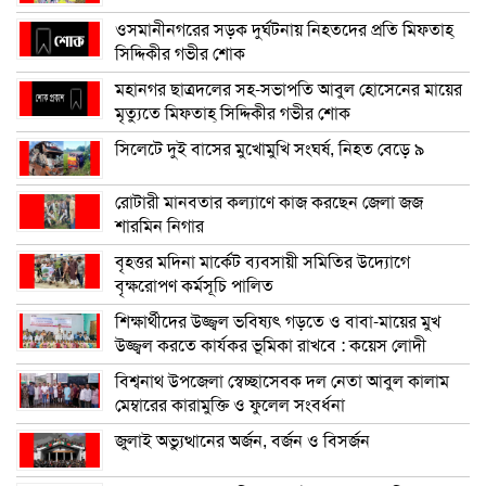
ওসমানীনগরের সড়ক দুর্ঘটনায় নিহতদের প্রতি মিফতাহ্
সিদ্দিকীর গভীর শোক
মহানগর ছাত্রদলের সহ-সভাপতি আবুল হোসেনের মায়ের
মৃত্যুতে মিফতাহ্ সিদ্দিকীর গভীর শোক
সিলেটে দুই বাসের মুখোমুখি সংঘর্ষ, নিহত বেড়ে ৯
রোটারী মানবতার কল্যাণে কাজ করছেন জেলা জজ
শারমিন নিগার
বৃহত্তর মদিনা মার্কেট ব্যবসায়ী সমিতির উদ্যোগে
বৃক্ষরোপণ কর্মসূচি পালিত
শিক্ষার্থীদের উজ্জ্বল ভবিষ্যৎ গড়তে ও বাবা-মায়ের মুখ
উজ্জ্বল করতে কার্যকর ভূমিকা রাখবে : কয়েস লোদী
বিশ্বনাথ উপজেলা স্বেচ্ছাসেবক দল নেতা আবুল কালাম
মেম্বারের কারামুক্তি ও ফুলেল সংবর্ধনা
জুলাই অভ্যুত্থানের অর্জন, বর্জন ও বিসর্জন