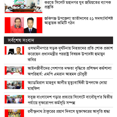
করতে সিলেট মহানগর যুব জমিয়তের ব্যাপক
প্রস্তুতি
জকিগঞ্জ উপজেলা তাতীদলের ২১ সদস্যবিশিষ্ট
আহ্বায়ক কমিটি গঠন
সর্বশেষ সংবাদ
ওসমানীনগরে সড়ক দুর্ঘটনায় নিহতদের প্রতি শোক প্রকাশ
করেছেন প্রধানমন্ত্রীর পররাষ্ট্র বিষয়ক উপদেষ্টা হুমায়ুন
কবির
আইনজীবীদের পেশাগত দক্ষতা বৃদ্ধিতে প্রশিক্ষণ কর্মশালা
অপরিহার্য: এমপি এমরান আহমদ চৌধুরী
অ্যাডমিরাল মাহবুব আলীর মৃত্যুবার্ষিকী উপলক্ষে দোয়া
মাহফিল
সবুজ বাংলাদেশ গড়ার প্রত্যয়ে সিলেটে বাবৌযুপ’র দ্বিতীয়
পর্যায়ে বৃক্ষরোপণ কর্মসূচি সম্পন্ন
রবীন্দ্রনাথ ঠাকুরের প্রয়াণ দিবসে মুক্তাক্ষরের আবৃত্তি শ্রদ্ধা