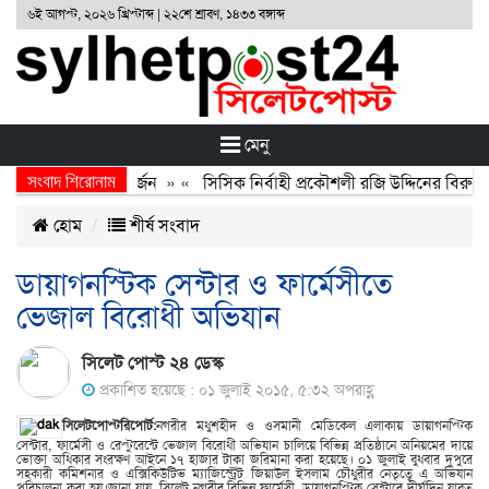
৬ই আগস্ট, ২০২৬ খ্রিস্টাব্দ | ২২শে শ্রাবণ, ১৪৩৩ বঙ্গাব্দ
মেনু
সংবাদ শিরোনাম
র অর্জন, বর্জন ও বিসর্জন
» «
সিসিক নির্বাহী প্রকৌশলী রজি উদ্দিনের বিরুদ্ধ
হোম
শীর্ষ সংবাদ
ডায়াগনস্টিক সেন্টার ও ফার্মেসীতে
ভেজাল বিরোধী অভিযান
সিলেট পোস্ট ২৪ ডেস্ক
প্রকাশিত হয়েছে : ০১ জুলাই ২০১৫, ৫:৩২ অপরাহ্ণ
সিলেটপোস্টরিপোর্ট:
নগরীর মধুশহীদ ও ওসমানী মেডিকেল এলাকায় ডায়াগনস্টিক
সেন্টার, ফার্মেসী ও রেস্টুরেন্টে ভেজাল বিরোধী অভিযান চালিয়ে বিভিন্ন প্রতিষ্ঠানে অনিয়মের দায়ে
ভোক্তা অধিকার সংরক্ষণ আইনে ১৭ হাজার টাকা জরিমানা করা হয়েছে। ০১ জুলাই বুধবার দুপুরে
সহকারী কমিশনার ও এক্সিকিউটিভ ম্যাজিস্ট্রেট জিয়াউল ইসলাম চৌধুরীর নেতৃত্বে এ অভিযান
পরিচালনা করা হয়।জানা যায়, সিলেট নগরীর বিভিন্ন ফার্মেসী, ডায়াগনস্টিক সেন্টারে দীর্ঘদিন যাবত