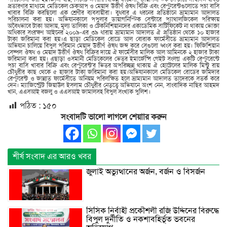
প্রতারণার মাধ্যমে মেডিকেল চেকআপ ও মেয়াদ উত্তীর্ণ ঔষধ বিক্রি এবং রেস্টুরেন্টগুলোতে পচা বাসি
খাবার বিক্রি করছিলো এক শ্রেণীর ব্যবসায়ীরা। বুধবার এ ধরনের প্রতিষ্ঠানে ভ্রাম্যমান আদালত
পরিচালনা করা হয়। অভিযানকালে পপুলার ডায়াগনিস্টিক সেন্টারে প্যাথালজিকেল পরিক্ষায়
অবৈধভাবে টাকা আদায়, মূল্য তালিকা ও টেকনিশিয়ানদের একাডেমিক সার্টিফিকেট না থাকায় ভোক্তা
অধিকার সংরক্ষণ আইনের ২০০৯-এর ৩৯ ধারায় ভ্রাম্যমান আদালত ঐ প্রতিষ্ঠান থেকে ১০ হাজার
টাকা জরিমানা করা হয়।এ ছাড়া মেডিকেল রোডে আল বোরাক ফার্মেসীতে ভ্রাম্যমান আদালত
অভিযান চালিয়ে বিপুল পরিমান মেয়াদ উত্তীর্ণ ঔষধ জব্দ করে সেগুলো ধ্বংস করা হয়। ফিজিশিয়ান
সেম্পল ঔষধ ও মেয়াদ উত্তীর্ণ ঔষধ বিক্রির দায়ে ঐ ফার্মেসীর মালিক আল আমিনকে ২ হাজার টাকা
জরিমানা করা হয়। এছাড়া ওসমানী মেডিকেলের ভেতর ইমার্জেন্সি গেইট সংলগ্ন একটি রেস্টুরেন্টে
পচা বাসি খাবার বিক্রি এবং রেস্টুরেন্ট’র ভিতর অপরিচ্ছন্ন থাকায় ঐ হোটেলের মালিক মিন্টু রায়
চৌধুরীর কাছ থেকে ৫ হাজার টাকা জরিমানা করা হয়।অভিযানকালে মেডিকেল রোডের জমিদার
রেস্টুরেন্ট ও জান্নাত ফার্মেসীতে অনিয়ম পরিলক্ষিত হলে ভ্রাম্যমান আদালত তাদেরকে সতর্ক করে
দেন। ম্যাজিস্ট্রেট জিয়াউল ইসলাম চৌধুরীর নেতৃত্বে অভিযানে অংশ নেন, সাংবাদিক নাছির আহমদ
খান, এএসআই বজলু ও এএসআই জামালসহ বিপুল সংখ্যক পুলিশ।
পঠিত :
১৫০
সংবাদটি ভালো লাগলে শেয়াার করুন
শীর্ষ সংবাদ এর আরও খবর
জুলাই অভ্যুত্থানের অর্জন, বর্জন ও বিসর্জন
সিসিক নির্বাহী প্রকৌশলী রজি উদ্দিনের বিরুদ্ধে
বিপুল দুর্নীতি ও নকশাবহির্ভূত ভবনের