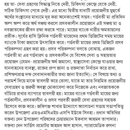
হয় তা- সেবা গ্রহণের সিদ্ধান্ত নিতে দেরী, চিকিৎসা কেন্দ্রে যেতে দেরী,
সঠিক চিকিৎসা পেতে দেরী। এর মধ্যে দ্বিতীয় বাধাটি প্রয়োজনীয় মুহুর্তে
অর্থের সংস্থানের মাধ্যমে দূর করা অনেকাংশেই সম্ভব। গর্ভবতী মা প্রতিদিন
অল্প অল্প করে অর্থ সঞ্চয় করলে প্রসবকালীন প্রয়োজনে এই সঞ্চয় মা ও
নবজাতকের জীবন রক্ষা করতে পারে। মায়ের ব্যাংক নারীর ক্ষমতায়নের
প্রতীক। সূর্যের হাসি ক্লিনিক গর্ভবতী মায়েদের প্রথম ভিজিটের সময় মায়ের
ব্যাংকে টাকা জমাতে উৎসাহিত করে। গর্ভবতী মায়ের প্রথম ভিজিটে প্রসব
পরিকল্পনা গ্রহণ করা হয়। প্রসব পরিকল্পনা বলতে বোঝায়, একজন
গর্ভবতী মা এর গর্ভধারণ ও প্রসবকালীন যে বিশেষ সেবা ও সহায়তার
প্রয়োজন (যেমন- প্রয়োজনীয় অর্থ জমানো, স্বাস্থ্যসেবা কেন্দ্রে যাওয়ার জন্য
যানবাহনের ব্যবস্থা, রক্তের গ্রুপ জানা ও রক্তদাতা নির্বাচন করে রাখা,
প্রশিক্ষণপ্রাপ্ত দক্ষ সেবাদানকারীর তথ্য জানা ইত্যাদি)। সে বিষয়ে তথ্য ও
পরামর্শ দিয়ে মাকে স্বাবলম্বী করে তোলা, যাতে মা তার নিয়মিত প্রয়োজনীয়
সেবাগ্রহণ ও জরুরী অবস্থা মোকাবেলা করে নিজেকে এবং নবজাতককে
বাঁচিয়ে রাখার ব্যাপারে স্বাবলম্বী হয়। মায়ের ব্যাংক গর্ভবতী মায়ের জন্য
গর্ভকালীন, প্রসবকালীন ও প্রসব পরবর্তী জরুরী সেবা গ্রহণের সহায়ক
হিসেবে কাজ করে। জকিগঞ্জ শাখার উদ্যোগে আলোচনা সভায় সভাপতিত্ব
করেন উপজেলা এমওএমসিএইচ-এসপি ইউকে সিনহা। প্রধান অতিথির
বক্তব্য দেন উপজেলা পরিষদের চেয়ারম্যান ইকবাল আহমদ তাপাদার।
বক্তব্য দেন সার্ভিস প্রমোটর আহমদ আল হাসান, প্যারামেডিক রুসনা