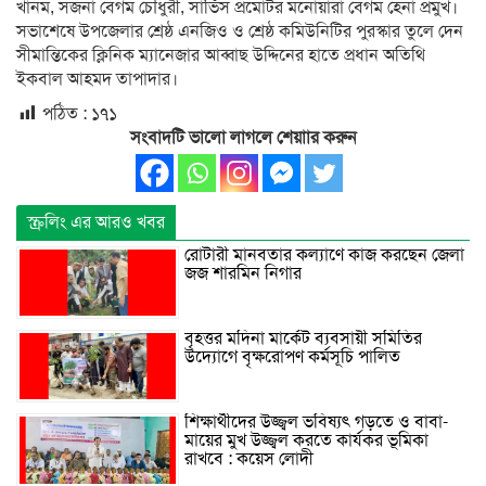
খানম, সজনা বেগম চৌধুরী, সার্ভিস প্রমোটর মনোয়ারা বেগম হেনা প্রমুখ।
সভাশেষে উপজেলার শ্রেষ্ঠ এনজিও ও শ্রেষ্ঠ কমিউনিটির পুরস্কার তুলে দেন
সীমান্তিকের ক্লিনিক ম্যানেজার আব্বাছ উদ্দিনের হাতে প্রধান অতিথি
ইকবাল আহমদ তাপাদার।
পঠিত :
১৭১
সংবাদটি ভালো লাগলে শেয়াার করুন
স্ক্রলিং এর আরও খবর
রোটারী মানবতার কল্যাণে কাজ করছেন জেলা
জজ শারমিন নিগার
বৃহত্তর মদিনা মার্কেট ব্যবসায়ী সমিতির
উদ্যোগে বৃক্ষরোপণ কর্মসূচি পালিত
শিক্ষার্থীদের উজ্জ্বল ভবিষ্যৎ গড়তে ও বাবা-
মায়ের মুখ উজ্জ্বল করতে কার্যকর ভূমিকা
রাখবে : কয়েস লোদী