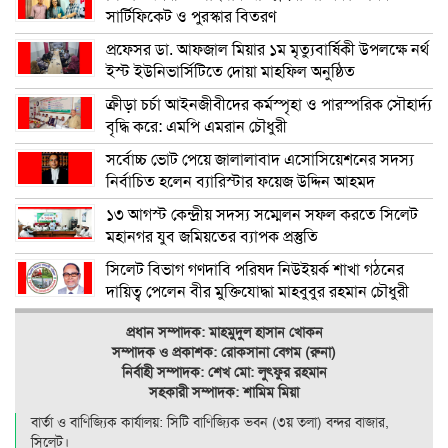
সার্টিফিকেট ও পুরস্কার বিতরণ
প্রফেসর ডা. আফজাল মিয়ার ১ম মৃত্যুবার্ষিকী উপলক্ষে নর্থ
ইস্ট ইউনিভার্সিটিতে দোয়া মাহফিল অনুষ্ঠিত
ক্রীড়া চর্চা আইনজীবীদের কর্মস্পৃহা ও পারস্পরিক সৌহার্দ্য
বৃদ্ধি করে: এমপি এমরান চৌধুরী
সর্বোচ্চ ভোট পেয়ে জালালাবাদ এসোসিয়েশনের সদস্য
নির্বাচিত হলেন ব্যারিস্টার ফয়েজ উদ্দিন আহমদ
১৩ আগস্ট কেন্দ্রীয় সদস্য সম্মেলন সফল করতে সিলেট
মহানগর যুব জমিয়তের ব্যাপক প্রস্তুতি
সিলেট বিভাগ গণদাবি পরিষদ নিউইয়র্ক শাখা গঠনের
দায়িত্ব পেলেন বীর মুক্তিযোদ্ধা মাহবুবুর রহমান চৌধুরী
প্রধান সম্পাদক: মাহমুদুল হাসান খোকন
সম্পাদক ও
প্রকাশক: রোকসানা বেগম (রুনা)
নির্বাহী সম্পাদক: শেখ মো: লুৎফুর রহমান
সহকারী সম্পাদক: শামিম মিয়া
বার্তা ও বাণিজ্যিক কার্যালয়: সিটি বাণিজ‍্যিক ভবন (৩য় তলা) বন্দর বাজার,
সিলেট।