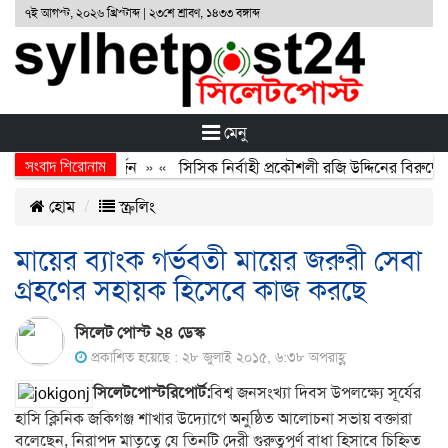
৭ই আগস্ট, ২০২৬ খ্রিস্টাব্দ | ২৩শে শ্রাবণ, ১৪৩৩ বঙ্গাব্দ
মেনু
সংবাদ শিরোনাম
অর্জন, বর্জন ও বিসর্জন
» «
সিসিক নির্বাহী প্রকৌশলী রজি উদ্দিনের বিরুদ্ধে 
হোম
স্ক্রলিং
মায়ের ব্যাংক গর্ভবতী মায়ের জরুরী সেবা
গ্রহণের সহায়ক হিসেবে কাজ করছে
সিলেট পোস্ট ২৪ ডেস্ক
প্রকাশিত হয়েছে : ২৮ জুলাই ২০১৫, ৬:৩৮ অপরাহ্ণ
সিলেটপোস্টরিপোর্ট:
বিশ্ব জনসংখ্যা দিবস উপলক্ষ্যে সূর্যের
হাসি ক্লিনিক জকিগঞ্জ শাখার উদ্যোগে অনুষ্ঠিত আলোচনা সভায় বক্তারা
বলেছেন, নিরাপদ মাতৃত্বে যে তিনটি দেরী গুরুত্বপূর্ণ বাধা হিসাবে চিহ্নিত