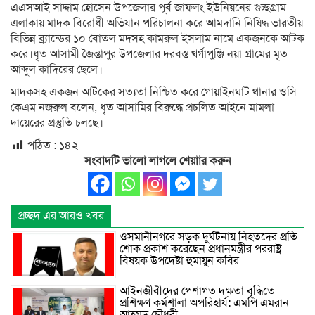
এএসআই সাদ্দাম হোসেন উপজেলার পূর্ব জাফলং ইউনিয়নের গুচ্ছগ্রাম
এলাকায় মাদক বিরোধী অভিযান পরিচালনা করে আমদানি নিষিদ্ধ ভারতীয়
বিভিন্ন ব্র্যান্ডের ১০ বোতল মদসহ কামরুল ইসলাম নামে একজনকে আটক
করে।ধৃত আসামী জৈন্তাপুর উপজেলার দরবস্ত খর্গাপুঞ্জি নয়া গ্রামের মৃত
আব্দুল কাদিরের ছেলে।
মাদকসহ একজন আটকের সত্যতা নিশ্চিত করে গোয়াইনঘাট থানার ওসি
কেএম নজরুল বলেন, ধৃত আসামির বিরুদ্ধে প্রচলিত আইনে মামলা
দায়েরের প্রস্তুতি চলছে।
পঠিত :
১৪২
সংবাদটি ভালো লাগলে শেয়াার করুন
প্রচ্ছদ এর আরও খবর
ওসমানীনগরে সড়ক দুর্ঘটনায় নিহতদের প্রতি
শোক প্রকাশ করেছেন প্রধানমন্ত্রীর পররাষ্ট্র
বিষয়ক উপদেষ্টা হুমায়ুন কবির
আইনজীবীদের পেশাগত দক্ষতা বৃদ্ধিতে
প্রশিক্ষণ কর্মশালা অপরিহার্য: এমপি এমরান