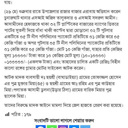
যায়।
(২৬ মে) শুক্রবার রাতে উপজেলার রাজার বাজার এরাবায় অভিযান করেন
চুনারুঘাট থানার এসআই অজিদ তালুকদার ও এসআই সদরুল আমীন।
আসামীদের হেফাজতে থাকা ০২ টি প্লাস্টিকের বাজারের ব্যাগের ভিতরে
পাটের সুতলী দিয়ে বাঁধা খাকী কস্টেব দ্বারা মোড়ানো ০২ টি পুটলার
একটিতে ০৫ টি নীল পলিথিনের প্যাকেটে প্রতিটিতে ০১ কেজি করে ০৫
কেজি গাঁজা ও অপর পুটলায় ০৫ টি নীল পলিথিনের প্যাকেটের প্রতিটিতে
০১ কেজি করে ০৫ কেজি গাঁজা। মোট ১০ কেজি গাঁজা, যাহার প্রতি কেজির
মূল্য ১০০০০/ টাকা করে ১০ কেজির মোট মুল্য (১০×১০০০০)
=১০০০০০/- (একলক্ষ টাকা) এবং তাহাদের চালিত একটি রেজিঃ বিহীন
কালো রঙ্গের গ্লামার মোটর সাইকেল আটক করেন।
আটক মাদক ব্যবসায়ী দঃ ছয়শ্রী (বাঘাডাইয়্যা) গ্রামের তোফাজ্জল হোসেন
এর পুত্র মুক্তার মিয়া(৩৫) ও ছয়শ্রী গ্রামের আঃ রহিম এর পুত্র কাউছার
মিয়া।পলাতক আসামী ডুলনা(উড়ার ঠিলা) গ্রামের বারিক মিয়ার পুত্র
ছালেক মিয়া।
তাদের বিরুদ্ধে মাদক আইনে মামলা দিয়ে জেল হাজতে প্রেরণ করা হয়েছে।
পঠিত :
১৭৯
সংবাদটি ভালো লাগলে শেয়াার করুন