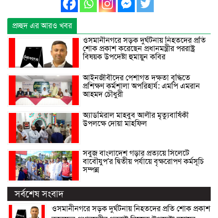
প্রচ্ছদ এর আরও খবর
ওসমানীনগরে সড়ক দুর্ঘটনায় নিহতদের প্রতি
শোক প্রকাশ করেছেন প্রধানমন্ত্রীর পররাষ্ট্র
বিষয়ক উপদেষ্টা হুমায়ুন কবির
আইনজীবীদের পেশাগত দক্ষতা বৃদ্ধিতে
প্রশিক্ষণ কর্মশালা অপরিহার্য: এমপি এমরান
আহমদ চৌধুরী
অ্যাডমিরাল মাহবুব আলীর মৃত্যুবার্ষিকী
উপলক্ষে দোয়া মাহফিল
সবুজ বাংলাদেশ গড়ার প্রত্যয়ে সিলেটে
বাবৌযুপ’র দ্বিতীয় পর্যায়ে বৃক্ষরোপণ কর্মসূচি
সম্পন্ন
সর্বশেষ সংবাদ
ওসমানীনগরে সড়ক দুর্ঘটনায় নিহতদের প্রতি শোক প্রকাশ