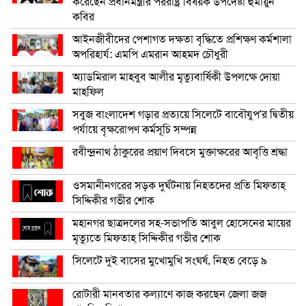
করেছেন প্রধানমন্ত্রীর পররাষ্ট্র বিষয়ক উপদেষ্টা হুমায়ুন
কবির
আইনজীবীদের পেশাগত দক্ষতা বৃদ্ধিতে প্রশিক্ষণ কর্মশালা
অপরিহার্য: এমপি এমরান আহমদ চৌধুরী
অ্যাডমিরাল মাহবুব আলীর মৃত্যুবার্ষিকী উপলক্ষে দোয়া
মাহফিল
সবুজ বাংলাদেশ গড়ার প্রত্যয়ে সিলেটে বাবৌযুপ’র দ্বিতীয়
পর্যায়ে বৃক্ষরোপণ কর্মসূচি সম্পন্ন
রবীন্দ্রনাথ ঠাকুরের প্রয়াণ দিবসে মুক্তাক্ষরের আবৃত্তি শ্রদ্ধা
ওসমানীনগরের সড়ক দুর্ঘটনায় নিহতদের প্রতি মিফতাহ্
সিদ্দিকীর গভীর শোক
মহানগর ছাত্রদলের সহ-সভাপতি আবুল হোসেনের মায়ের
মৃত্যুতে মিফতাহ্ সিদ্দিকীর গভীর শোক
সিলেটে দুই বাসের মুখোমুখি সংঘর্ষ, নিহত বেড়ে ৯
রোটারী মানবতার কল্যাণে কাজ করছেন জেলা জজ