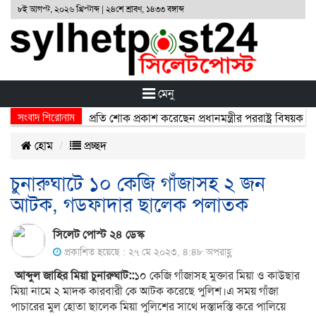
৮ই আগস্ট, ২০২৬ খ্রিস্টাব্দ | ২৪শে শ্রাবণ, ১৪৩৩ বঙ্গাব্দ
মেনু
সংবাদ শিরোনাম
্ঘটনায় নিহতদের প্রতি শোক প্রকাশ করেছেন প্রধানমন্ত্রীর পররাষ্ট্র বিষয়ক উপদে
হোম
প্রচ্ছদ
চুনারুঘাটে ১০ কেজি গাঁজাসহ ২ জন
আটক, গডফাদার ছালেক পলাতক
সিলেট পোস্ট ২৪ ডেস্ক
প্রকাশিত হয়েছে : ২৭ মে ২০২৩, ৪:৪৮ অপরাহ্ণ
আব্দুল জাহির মিয়া চুনারুঘাট::
১০ কেজি গাঁজাসহ মুক্তার মিয়া ও কাউছার
মিয়া নামে ২ মাদক কারবারী কে আটক করেছে পুলিশ।এ সময় গাঁজা
পাচারের মুল হোতা ছালেক মিয়া পুলিশের সাথে দস্তাদস্তি করে পালিয়ে