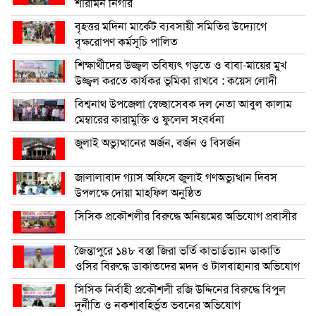
শারমিন নিগার
বৃহত্তর মদিনা মার্কেট ব্যবসায়ী সমিতির উদ্যোগে
বৃক্ষরোপণ কর্মসূচি পালিত
শিক্ষার্থীদের উজ্জ্বল ভবিষ্যৎ গড়তে ও বাবা-মায়ের মুখ
উজ্জ্বল করতে কার্যকর ভূমিকা রাখবে : কয়েস লোদী
বিশ্বনাথ উপজেলা স্বেচ্ছাসেবক দল নেতা আবুল কালাম
মেম্বারের কারামুক্তি ও ফুলেল সংবর্ধনা
জুলাই অভ্যুত্থানের অর্জন, বর্জন ও বিসর্জন
জালালাবাদ গ্যাস অফিসে জুলাই গণঅভ্যুত্থান দিবস
উপলক্ষে দোয়া মাহফিল অনুষ্ঠিত
সিসিক প্রকৌশলীর বিরুদ্ধে অনিয়মের অভিযোগ প্রবাসীর
জৈন্তাপুরে ১৪৮ বস্তা জিরা ভর্তি কাভার্ডভ্যান ডাকাতি
ওসির বিরুদ্ধে ডাকাতদের মদদ ও টালবাহানার অভিযোগ
সিসিক নির্বাহী প্রকৌশলী রজি উদ্দিনের বিরুদ্ধে বিপুল
দুর্নীতি ও নকশাবহির্ভূত ভবনের অভিযোগ