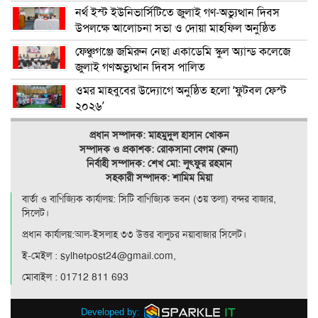
নর্থ ইস্ট ইউনিভার্সিটিতে জুলাই গণ-অভ্যুত্থান দিবস
উপলক্ষে আলোচনা সভা ও দোয়া মাহফিল অনুষ্ঠিত
ফেঞ্চুগঞ্জে জমিরুন নেছা একাডেমি স্কুল অ্যান্ড কলেজে
জুলাই গণঅভ্যুত্থান দিবস পালিত
ওমর মাহবুবের উদ্যোগে অনুষ্ঠিত হলো ‘ফুটবল ফেস্ট
২০২৬’
প্রধান সম্পাদক: মাহমুদুল হাসান খোকন
সম্পাদক ও
প্রকাশক: রোকসানা বেগম (রুনা)
নির্বাহী সম্পাদক: শেখ মো: লুৎফুর রহমান
সহকারী সম্পাদক: শামিম মিয়া
বার্তা ও বাণিজ্যিক কার্যালয়: সিটি বাণিজ‍্যিক ভবন (৩য় তলা) বন্দর বাজার,
সিলেট।
প্রধান কার্যালয়:আল-ইসলাহ ৩৩ উত্তর বালুচর নয়াবাজার সিলেট।
ই-মেইল : sylhetpost24@gmail.com,
মোবাইল : 01712 811 693
Developed by: