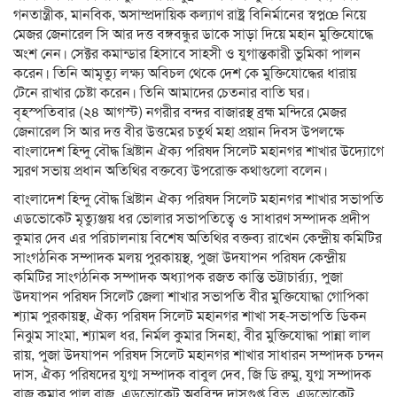
গনতান্ত্রীক, মানবিক, অসাম্প্রদায়িক কল্যাণ রাষ্ট্র বিনির্মানের স্বপ্নœ নিয়ে
মেজর জেনারেল সি আর দত্ত বঙ্গবন্ধুর ডাকে সাড়া দিয়ে মহান মুক্তিযোদ্ধে
অংশ নেন। সেক্টর কমান্ডার হিসাবে সাহসী ও যুগান্তকারী ভুমিকা পালন
করেন। তিনি আমৃত্যু লক্ষ্য অবিচল থেকে দেশ কে মুক্তিযোদ্ধের ধারায়
টেনে রাখার চেষ্টা করেন। তিনি আমাদের চেতনার বাতি ঘর।
বৃহস্পতিবার (২৪ আগস্ট) নগরীর বন্দর বাজারস্থ ব্রহ্ম মন্দিরে মেজর
জেনারেল সি আর দত্ত বীর উত্তমের চতুর্থ মহা প্রয়ান দিবস উপলক্ষে
বাংলাদেশ হিন্দু বৌদ্ধ খ্রিষ্টান ঐক্য পরিষদ সিলেট মহানগর শাখার উদ্যোগে
স্মরণ সভায় প্রধান অতিথির বক্তব্যে উপরোক্ত কথাগুলো বলেন।
বাংলাদেশ হিন্দু বৌদ্ধ খ্রিষ্টান ঐক্য পরিষদ সিলেট মহানগর শাখার সভাপতি
এডভোকেট মৃত্যুঞ্জয় ধর ভোলার সভাপতিত্বে ও সাধারণ সম্পাদক প্রদীপ
কুমার দেব এর পরিচালনায় বিশেষ অতিথির বক্তব্য রাখেন কেন্দ্রীয় কমিটির
সাংগঠনিক সম্পাদক মলয় পুরকায়স্থ, পুজা উদযাপন পরিষদ কেন্দ্রীয়
কমিটির সাংগঠনিক সম্পাদক অধ্যাপক রজত কান্তি ভট্টাচার্র্য্য, পুজা
উদযাপন পরিষদ সিলেট জেলা শাখার সভাপতি বীর মুক্তিযোদ্ধা গোপিকা
শ্যাম পুরকায়স্থ, ঐক্য পরিষদ সিলেট মহানগর শাখা সহ-সভাপতি ডিকন
নিঝুম সাংমা, শ্যামল ধর, নির্মল কুমার সিনহা, বীর মুক্তিযোদ্ধা পান্না লাল
রায়, পুজা উদযাপন পরিষদ সিলেট মহানগর শাখার সাধারন সম্পাদক চন্দন
দাস, ঐক্য পরিষদের যুগ্ম সম্পাদক বাবুল দেব, জি ডি রুমু, যুগ্ম সম্পাদক
রাজ কুমার পাল রাজু, এডভোকেট অরবিন্দ দাসগুপ্ত বিভু, এডভোকেট