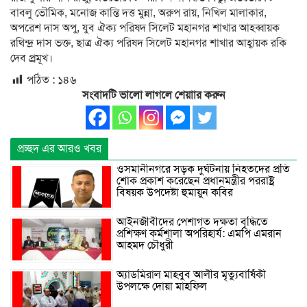
বাবলু ভৌমিক, মনোজ কান্তি দত্ত মুন্না, অরুপ রায়, নিখিল মালাকার,
অপরেশ দাস অপু, যুব ঐক্য পরিষদ সিলেট মহানগর শাখার আহব্বায়ক
রথিন্দ্র দাস ভক্ত, ছাত্র ঐক্য পরিষদ সিলেট মহানগর শাখার আহ্বায়ক রকি
দেব প্র্রমূখ।
পঠিত :
১৪৬
সংবাদটি ভালো লাগলে শেয়াার করুন
প্রচ্ছদ এর আরও খবর
ওসমানীনগরে সড়ক দুর্ঘটনায় নিহতদের প্রতি
শোক প্রকাশ করেছেন প্রধানমন্ত্রীর পররাষ্ট্র
বিষয়ক উপদেষ্টা হুমায়ুন কবির
আইনজীবীদের পেশাগত দক্ষতা বৃদ্ধিতে
প্রশিক্ষণ কর্মশালা অপরিহার্য: এমপি এমরান
আহমদ চৌধুরী
অ্যাডমিরাল মাহবুব আলীর মৃত্যুবার্ষিকী
উপলক্ষে দোয়া মাহফিল