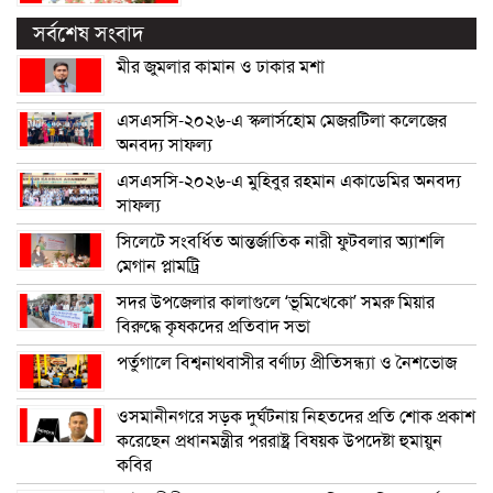
সর্বশেষ সংবাদ
মীর জুমলার কামান ও ঢাকার মশা
এসএসসি-২০২৬-এ স্কলার্সহোম মেজরটিলা কলেজের
অনবদ্য সাফল্য
এসএসসি-২০২৬-এ মুহিবুর রহমান একাডেমির অনবদ্য
সাফল্য
সিলেটে সংবর্ধিত আন্তর্জাতিক নারী ফুটবলার অ্যাশলি
মেগান প্লামট্রি
সদর উপজেলার কালাগুলে ‘ভূমিখেকো’ সমরু মিয়ার
বিরুদ্ধে কৃষকদের প্রতিবাদ সভা
পর্তুগালে বিশ্বনাথবাসীর বর্ণাঢ্য প্রীতিসন্ধ্যা ও নৈশভোজ
ওসমানীনগরে সড়ক দুর্ঘটনায় নিহতদের প্রতি শোক প্রকাশ
করেছেন প্রধানমন্ত্রীর পররাষ্ট্র বিষয়ক উপদেষ্টা হুমায়ুন
কবির