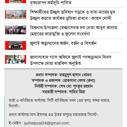
বৃক্ষরোপণ কর্মসূচি পালিত
শিক্ষার্থীদের উজ্জ্বল ভবিষ্যৎ গড়তে ও বাবা-মায়ের মুখ
উজ্জ্বল করতে কার্যকর ভূমিকা রাখবে : কয়েস লোদী
বিশ্বনাথ উপজেলা স্বেচ্ছাসেবক দল নেতা আবুল কালাম
মেম্বারের কারামুক্তি ও ফুলেল সংবর্ধনা
জুলাই অভ্যুত্থানের অর্জন, বর্জন ও বিসর্জন
জালালাবাদ গ্যাস অফিসে জুলাই গণঅভ্যুত্থান দিবস
উপলক্ষে দোয়া মাহফিল অনুষ্ঠিত
প্রধান সম্পাদক: মাহমুদুল হাসান খোকন
সম্পাদক ও
প্রকাশক: রোকসানা বেগম (রুনা)
নির্বাহী সম্পাদক: শেখ মো: লুৎফুর রহমান
সহকারী সম্পাদক: শামিম মিয়া
বার্তা ও বাণিজ্যিক কার্যালয়: সিটি বাণিজ‍্যিক ভবন (৩য় তলা) বন্দর বাজার,
সিলেট।
প্রধান কার্যালয়:আল-ইসলাহ ৩৩ উত্তর বালুচর নয়াবাজার সিলেট।
ই-মেইল : sylhetpost24@gmail.com,