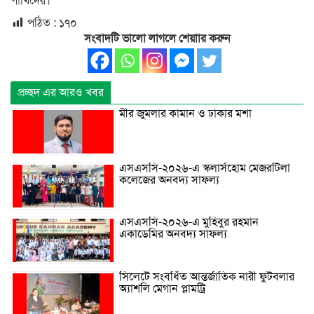
পাখিদের।
পঠিত :
১৭০
সংবাদটি ভালো লাগলে শেয়াার করুন
প্রচ্ছদ এর আরও খবর
মীর জুমলার কামান ও ঢাকার মশা
এসএসসি-২০২৬-এ স্কলার্সহোম মেজরটিলা
কলেজের অনবদ্য সাফল্য
এসএসসি-২০২৬-এ মুহিবুর রহমান
একাডেমির অনবদ্য সাফল্য
সিলেটে সংবর্ধিত আন্তর্জাতিক নারী ফুটবলার
অ্যাশলি মেগান প্লামট্রি