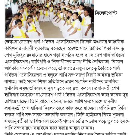
সিলেটপোস্ট
ডেস্ক::
বাংলাদেশ গার্ল গাইডস এসোসিয়েশন সিলেট অঞ্চলের আঞ্চলিক
কমিশনার বাবলী পুরকায়স্থ বলেছেন, ১৯৭৩ সালে জাতির পিতা বঙ্গবন্ধু
শেখ মুজিবুর রহমানের হাতে গড়া সংগঠন হচ্ছে বাংলাদেশ গার্ল গাইডস
এসোসিয়েশন। কারিগরি ও শিক্ষার্থীদের মাঝে নীতি নৈতিকতা, নিজের
অধিকার সম্পর্কে সচেতন করে, ভবিষতের নতুন নেতৃত্ব তৈরিতে গার্ল
গাইডস এসোসিয়েশন ও হলুদে পাখি সম্প্রসারণ বিরাট কার্যকর ভূমিকা
রাখছে। তাই সকল শিক্ষা প্রতিষ্ঠানে এমন সংগঠন নারীদের মানবিক
গুণাবলি সমৃদ্ধ ভবিষ্যৎ মানুষ গড়তে সহায়তা করবে। প্রধানমন্ত্রী শেখ
হাসিনার উদ্যোগে বাংলাদেশ গার্ল গাইডস এসোসিয়েশন আজ অনেক দূর
এগিয়ে যাচ্ছে। তিনি আরো বলেন, হলদে পাখি সম্প্রসারণে মাননীয়
প্রধানমন্ত্রী শেখ হাসিনা নিরলসভাবে কাজ করে যাচ্ছেন। প্রতিনিয়ত তিনি
হলদে পাখি সম্প্রসারণে তদারকি করছেন। তিনি ছাত্রীদের নিয়ম-শৃঙ্খলা,
সময়ানুবর্তীতা ও শিশুকাল থেকেই গণতন্ত্র চর্চার অভ্যাস গড়ে তুলতে হলদে
পাখি সম্প্রসারণে সবাইকে কাজ করার আহ্বান জানান।
তিনি সোমবার (৪ সেপ্টেম্বর) দুপুরে নগরীর শিবগঞ্জস্থ সৈয়দ হাতিম আলী