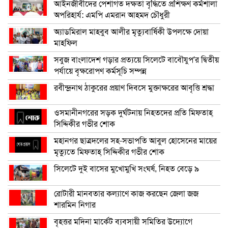
আইনজীবীদের পেশাগত দক্ষতা বৃদ্ধিতে প্রশিক্ষণ কর্মশালা
অপরিহার্য: এমপি এমরান আহমদ চৌধুরী
অ্যাডমিরাল মাহবুব আলীর মৃত্যুবার্ষিকী উপলক্ষে দোয়া
মাহফিল
সবুজ বাংলাদেশ গড়ার প্রত্যয়ে সিলেটে বাবৌযুপ’র দ্বিতীয়
পর্যায়ে বৃক্ষরোপণ কর্মসূচি সম্পন্ন
রবীন্দ্রনাথ ঠাকুরের প্রয়াণ দিবসে মুক্তাক্ষরের আবৃত্তি শ্রদ্ধা
ওসমানীনগরের সড়ক দুর্ঘটনায় নিহতদের প্রতি মিফতাহ্
সিদ্দিকীর গভীর শোক
মহানগর ছাত্রদলের সহ-সভাপতি আবুল হোসেনের মায়ের
মৃত্যুতে মিফতাহ্ সিদ্দিকীর গভীর শোক
সিলেটে দুই বাসের মুখোমুখি সংঘর্ষ, নিহত বেড়ে ৯
রোটারী মানবতার কল্যাণে কাজ করছেন জেলা জজ
শারমিন নিগার
বৃহত্তর মদিনা মার্কেট ব্যবসায়ী সমিতির উদ্যোগে