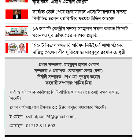
বৃদ্ধি করে: এমপি এমরান চৌধুরী
সর্বোচ্চ ভোট পেয়ে জালালাবাদ এসোসিয়েশনের সদস্য
নির্বাচিত হলেন ব্যারিস্টার ফয়েজ উদ্দিন আহমদ
১৩ আগস্ট কেন্দ্রীয় সদস্য সম্মেলন সফল করতে সিলেট
মহানগর যুব জমিয়তের ব্যাপক প্রস্তুতি
সিলেট বিভাগ গণদাবি পরিষদ নিউইয়র্ক শাখা গঠনের
দায়িত্ব পেলেন বীর মুক্তিযোদ্ধা মাহবুবুর রহমান চৌধুরী
প্রধান সম্পাদক: মাহমুদুল হাসান খোকন
সম্পাদক ও
প্রকাশক: রোকসানা বেগম (রুনা)
নির্বাহী সম্পাদক: শেখ মো: লুৎফুর রহমান
সহকারী সম্পাদক: শামিম মিয়া
বার্তা ও বাণিজ্যিক কার্যালয়: সিটি বাণিজ‍্যিক ভবন (৩য় তলা) বন্দর বাজার,
সিলেট।
প্রধান কার্যালয়:আল-ইসলাহ ৩৩ উত্তর বালুচর নয়াবাজার সিলেট।
ই-মেইল : sylhetpost24@gmail.com,
মোবাইল : 01712 811 693