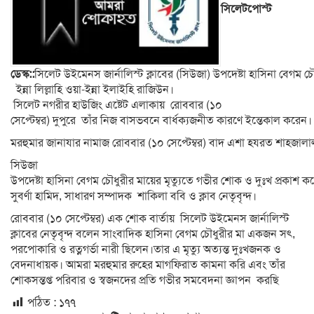
সিলেটপোস্ট
ডেস্ক::
সিলেট উইমেনস জার্নালিস্ট ক্লাবের (সিউজা) উপদেষ্টা হাসিনা বেগম 
ইন্না লিল্লাহি ওয়া-ইন্না ইলাইহি রাজিউন।
সিলেট নগরীর হাউজিং এষ্টেট এলাকায় রোববার (১০
সেপ্টেম্বর) দুপুরে তাঁর নিজ বাসভবনে বার্ধক্যজনীত কারণে ইন্তেকাল করেন।
মরহুমার জানাযার নামাজ রোববার (১০ সেপ্টেম্বর) বাদ এশা হযরত শাহজালাল
সিউজা
উপদেষ্টা হাসিনা বেগম চৌধুরীর মায়ের মৃত্যুতে গভীর শোক ও দুঃখ প্রকাশ 
সুবর্ণা হামিদ, সাধারণ সম্পাদক শাকিলা ববি ও ক্লাব নেতৃবৃন্দ।
রোববার (১০ সেপ্টেম্বর) এক শোক বার্তায় সিলেট উইমেনস জার্নালিস্ট
ক্লাবের নেতৃবৃন্দ বলেন সাংবাদিক হাসিনা বেগম চৌধুরীর মা একজন সৎ,
পরপোকারি ও রত্নগর্ভা নারী ছিলেন।তার এ মৃত্যু অত্যন্ত দুঃখজনক ও
বেদনাধায়ক। আমরা মরহুমার রুহের মাগফিরাত কামনা করি এবং তাঁর
শোকসন্তপ্ত পরিবার ও স্বজনদের প্রতি গভীর সমবেদনা জ্ঞাপন করছি
পঠিত :
১৭৭