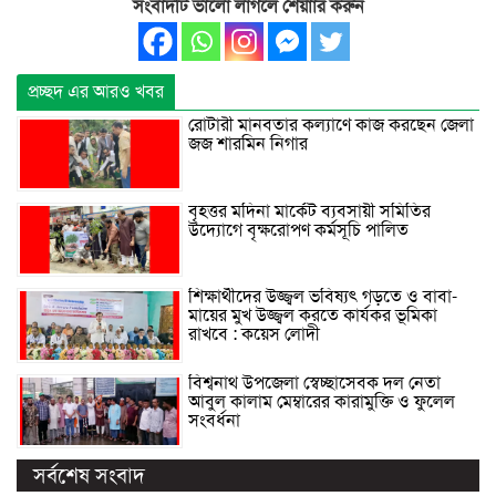
সংবাদটি ভালো লাগলে শেয়াার করুন
প্রচ্ছদ এর আরও খবর
রোটারী মানবতার কল্যাণে কাজ করছেন জেলা
জজ শারমিন নিগার
বৃহত্তর মদিনা মার্কেট ব্যবসায়ী সমিতির
উদ্যোগে বৃক্ষরোপণ কর্মসূচি পালিত
শিক্ষার্থীদের উজ্জ্বল ভবিষ্যৎ গড়তে ও বাবা-
মায়ের মুখ উজ্জ্বল করতে কার্যকর ভূমিকা
রাখবে : কয়েস লোদী
বিশ্বনাথ উপজেলা স্বেচ্ছাসেবক দল নেতা
আবুল কালাম মেম্বারের কারামুক্তি ও ফুলেল
সংবর্ধনা
সর্বশেষ সংবাদ