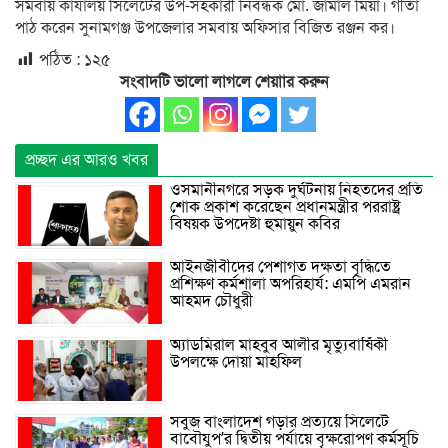
সমবায় কার্যালয় সিলেটের উপ-সহকারী নিবন্ধক মো. জামাল মিয়া। গীতা
পাঠ করেন সুনামগঞ্জ উপজেলার সমবায় অফিসার বিজিত রঞ্জন কর।
পঠিত :
১২৫
সংবাদটি ভালো লাগলে শেয়াার করুন
প্রচ্ছদ এর আরও খবর
ওসমানীনগরে সড়ক দুর্ঘটনায় নিহতদের প্রতি
শোক প্রকাশ করেছেন প্রধানমন্ত্রীর পররাষ্ট্র
বিষয়ক উপদেষ্টা হুমায়ুন কবির
আইনজীবীদের পেশাগত দক্ষতা বৃদ্ধিতে
প্রশিক্ষণ কর্মশালা অপরিহার্য: এমপি এমরান
আহমদ চৌধুরী
অ্যাডমিরাল মাহবুব আলীর মৃত্যুবার্ষিকী
উপলক্ষে দোয়া মাহফিল
সবুজ বাংলাদেশ গড়ার প্রত্যয়ে সিলেটে
বাবৌযুপ’র দ্বিতীয় পর্যায়ে বৃক্ষরোপণ কর্মসূচি