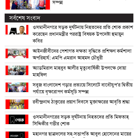
সম্পন্ন
সর্বশেষ সংবাদ
ওসমানীনগরে সড়ক দুর্ঘটনায় নিহতদের প্রতি শোক প্রকাশ
করেছেন প্রধানমন্ত্রীর পররাষ্ট্র বিষয়ক উপদেষ্টা হুমায়ুন
কবির
আইনজীবীদের পেশাগত দক্ষতা বৃদ্ধিতে প্রশিক্ষণ কর্মশালা
অপরিহার্য: এমপি এমরান আহমদ চৌধুরী
অ্যাডমিরাল মাহবুব আলীর মৃত্যুবার্ষিকী উপলক্ষে দোয়া
মাহফিল
সবুজ বাংলাদেশ গড়ার প্রত্যয়ে সিলেটে বাবৌযুপ’র দ্বিতীয়
পর্যায়ে বৃক্ষরোপণ কর্মসূচি সম্পন্ন
রবীন্দ্রনাথ ঠাকুরের প্রয়াণ দিবসে মুক্তাক্ষরের আবৃত্তি শ্রদ্ধা
ওসমানীনগরের সড়ক দুর্ঘটনায় নিহতদের প্রতি মিফতাহ্
সিদ্দিকীর গভীর শোক
মহানগর ছাত্রদলের সহ-সভাপতি আবুল হোসেনের মায়ের