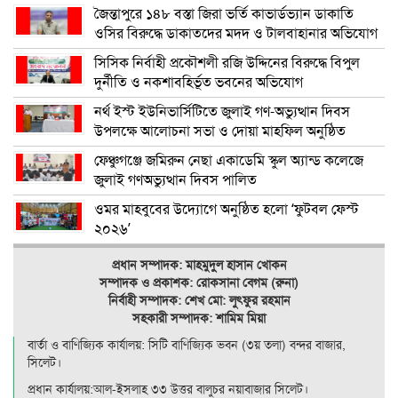
জৈন্তাপুরে ১৪৮ বস্তা জিরা ভর্তি কাভার্ডভ্যান ডাকাতি
ওসির বিরুদ্ধে ডাকাতদের মদদ ও টালবাহানার অভিযোগ
সিসিক নির্বাহী প্রকৌশলী রজি উদ্দিনের বিরুদ্ধে বিপুল
দুর্নীতি ও নকশাবহির্ভূত ভবনের অভিযোগ
নর্থ ইস্ট ইউনিভার্সিটিতে জুলাই গণ-অভ্যুত্থান দিবস
উপলক্ষে আলোচনা সভা ও দোয়া মাহফিল অনুষ্ঠিত
ফেঞ্চুগঞ্জে জমিরুন নেছা একাডেমি স্কুল অ্যান্ড কলেজে
জুলাই গণঅভ্যুত্থান দিবস পালিত
ওমর মাহবুবের উদ্যোগে অনুষ্ঠিত হলো ‘ফুটবল ফেস্ট
২০২৬’
প্রধান সম্পাদক: মাহমুদুল হাসান খোকন
সম্পাদক ও
প্রকাশক: রোকসানা বেগম (রুনা)
নির্বাহী সম্পাদক: শেখ মো: লুৎফুর রহমান
সহকারী সম্পাদক: শামিম মিয়া
বার্তা ও বাণিজ্যিক কার্যালয়: সিটি বাণিজ‍্যিক ভবন (৩য় তলা) বন্দর বাজার,
সিলেট।
প্রধান কার্যালয়:আল-ইসলাহ ৩৩ উত্তর বালুচর নয়াবাজার সিলেট।