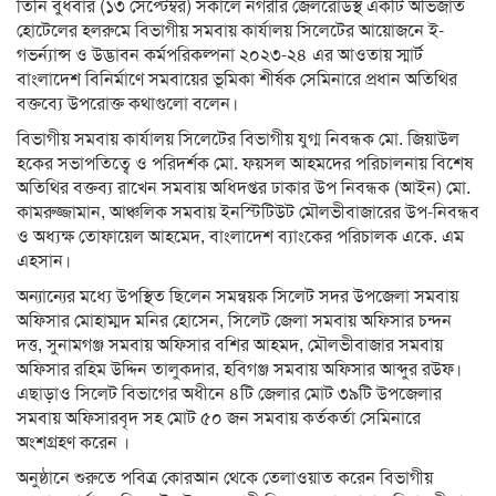
তিনি বুধবার (১৩ সেপ্টেম্বর) সকালে নগরীর জেলরোডস্থ একটি অভিজাত
হোটেলের হলরুমে বিভাগীয় সমবায় কার্যালয় সিলেটের আয়োজনে ই-
গভর্ন্যান্স ও উদ্ভাবন কর্মপরিকল্পনা ২০২৩-২৪ এর আওতায় স্মার্ট
বাংলাদেশ বিনির্মাণে সমবায়ের ভূমিকা শীর্ষক সেমিনারে প্রধান অতিথির
বক্তব্যে উপরোক্ত কথাগুলো বলেন।
বিভাগীয় সমবায় কার্যালয় সিলেটের বিভাগীয় যুগ্ম নিবন্ধক মো. জিয়াউল
হকের সভাপতিত্বে ও পরিদর্শক মো. ফয়সল আহমদের পরিচালনায় বিশেষ
অতিথির বক্তব্য রাখেন সমবায় অধিদপ্তর ঢাকার উপ নিবন্ধক (আইন) মো.
কামরুজ্জামান, আঞ্চলিক সমবায় ইনস্টিটিউট মৌলভীবাজারের উপ-নিবন্ধব
ও অধ্যক্ষ তোফায়েল আহমেদ, বাংলাদেশ ব্যাংকের পরিচালক একে. এম
এহসান।
অন্যান্যের মধ্যে উপস্থিত ছিলেন সমন্বয়ক সিলেট সদর উপজেলা সমবায়
অফিসার মোহাম্মদ মনির হোসেন, সিলেট জেলা সমবায় অফিসার চন্দন
দত্ত, সুনামগঞ্জ সমবায় অফিসার বশির আহমদ, মৌলভীবাজার সমবায়
অফিসার রহিম উদ্দিন তালুকদার, হবিগঞ্জ সমবায় অফিসার আব্দুর রউফ।
এছাড়াও সিলেট বিভাগের অধীনে ৪টি জেলার মোট ৩৯টি উপজেলার
সমবায় অফিসারবৃদ সহ মোট ৫০ জন সমবায় কর্তকর্তা সেমিনারে
অংশগ্রহণ করেন ।
অনুষ্ঠানে শুরুতে পবিত্র কোরআন থেকে তেলাওয়াত করেন বিভাগীয়