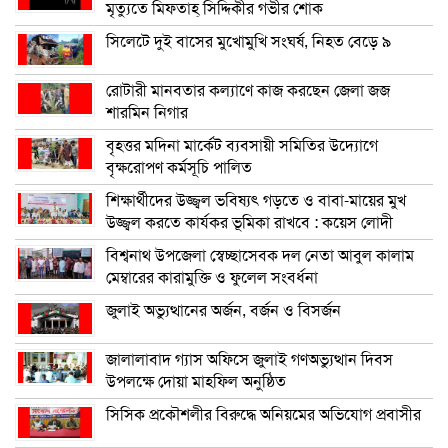
মৃত্যুতে মিফতাহ্ সিদ্দিকীর গভীর শোক
সিলেটে দুই বাসের মুখোমুখি সংঘর্ষ, নিহত বেড়ে ৯
রোটারী মানবতার কল্যাণে কাজ করছেন জেলা জজ
শারমিন নিগার
বৃহত্তর মদিনা মার্কেট ব্যবসায়ী সমিতির উদ্যোগে
বৃক্ষরোপণ কর্মসূচি পালিত
শিক্ষার্থীদের উজ্জ্বল ভবিষ্যৎ গড়তে ও বাবা-মায়ের মুখ
উজ্জ্বল করতে কার্যকর ভূমিকা রাখবে : কয়েস লোদী
বিশ্বনাথ উপজেলা স্বেচ্ছাসেবক দল নেতা আবুল কালাম
মেম্বারের কারামুক্তি ও ফুলেল সংবর্ধনা
জুলাই অভ্যুত্থানের অর্জন, বর্জন ও বিসর্জন
জালালাবাদ গ্যাস অফিসে জুলাই গণঅভ্যুত্থান দিবস
উপলক্ষে দোয়া মাহফিল অনুষ্ঠিত
সিসিক প্রকৌশলীর বিরুদ্ধে অনিয়মের অভিযোগ প্রবাসীর