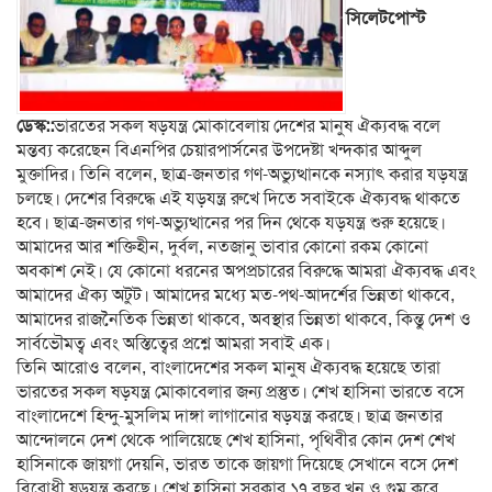
সিলেটপোস্ট
ডেস্ক::
ভারতের সকল ষড়যন্ত্র মোকাবেলায় দেশের মানুষ ঐক্যবদ্ধ বলে
মন্তব্য করেছেন বিএনপির চেয়ারপার্সনের উপদেষ্টা খন্দকার আব্দুল
মুক্তাদির। তিনি বলেন, ছাত্র-জনতার গণ-অভ্যুত্থানকে নস্যাৎ করার যড়যন্ত্র
চলছে। দেশের বিরুদ্ধে এই যড়যন্ত্র রুখে দিতে সবাইকে ঐক্যবদ্ধ থাকতে
হবে। ছাত্র-জনতার গণ-অভ্যুত্থানের পর দিন থেকে যড়যন্ত্র শুরু হয়েছে।
আমাদের আর শক্তিহীন, দুর্বল, নতজানু ভাবার কোনো রকম কোনো
অবকাশ নেই। যে কোনো ধরনের অপপ্রচারের বিরুদ্ধে আমরা ঐক্যবদ্ধ এবং
আমাদের ঐক্য অটুট। আমাদের মধ্যে মত-পথ-আদর্শের ভিন্নতা থাকবে,
আমাদের রাজনৈতিক ভিন্নতা থাকবে, অবস্থার ভিন্নতা থাকবে, কিন্তু দেশ ও
সার্বভৌমত্ব এবং অস্তিত্বের প্রশ্নে আমরা সবাই এক।
তিনি আরোও বলেন, বাংলাদেশের সকল মানুষ ঐক্যবদ্ধ হয়েছে তারা
ভারতের সকল ষড়যন্ত্র মোকাবেলার জন্য প্রস্তুত। শেখ হাসিনা ভারতে বসে
বাংলাদেশে হিন্দু-মুসলিম দাঙ্গা লাগানোর ষড়যন্ত্র করছে। ছাত্র জনতার
আন্দোলনে দেশ থেকে পালিয়েছে শেখ হাসিনা, পৃথিবীর কোন দেশ শেখ
হাসিনাকে জায়গা দেয়নি, ভারত তাকে জায়গা দিয়েছে সেখানে বসে দেশ
বিরোধী ষড়যন্ত্র করছে। শেখ হাসিনা সরকার ১৭ বছর খুন ও গুম করে