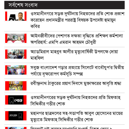
সর্বশেষ সংবাদ
ওসমানীনগরে সড়ক দুর্ঘটনায় নিহতদের প্রতি শোক প্রকাশ
করেছেন প্রধানমন্ত্রীর পররাষ্ট্র বিষয়ক উপদেষ্টা হুমায়ুন
কবির
আইনজীবীদের পেশাগত দক্ষতা বৃদ্ধিতে প্রশিক্ষণ কর্মশালা
অপরিহার্য: এমপি এমরান আহমদ চৌধুরী
অ্যাডমিরাল মাহবুব আলীর মৃত্যুবার্ষিকী উপলক্ষে দোয়া
মাহফিল
সবুজ বাংলাদেশ গড়ার প্রত্যয়ে সিলেটে বাবৌযুপ’র দ্বিতীয়
পর্যায়ে বৃক্ষরোপণ কর্মসূচি সম্পন্ন
রবীন্দ্রনাথ ঠাকুরের প্রয়াণ দিবসে মুক্তাক্ষরের আবৃত্তি শ্রদ্ধা
ওসমানীনগরের সড়ক দুর্ঘটনায় নিহতদের প্রতি মিফতাহ্
সিদ্দিকীর গভীর শোক
মহানগর ছাত্রদলের সহ-সভাপতি আবুল হোসেনের মায়ের
মৃত্যুতে মিফতাহ্ সিদ্দিকীর গভীর শোক