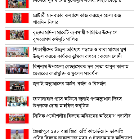
সিলেটে দুই বাসের মুখোমুখি সংঘর্ষ, নিহত বেড়ে ৯
রোটারী মানবতার কল্যাণে কাজ করছেন জেলা জজ
শারমিন নিগার
বৃহত্তর মদিনা মার্কেট ব্যবসায়ী সমিতির উদ্যোগে
বৃক্ষরোপণ কর্মসূচি পালিত
শিক্ষার্থীদের উজ্জ্বল ভবিষ্যৎ গড়তে ও বাবা-মায়ের মুখ
উজ্জ্বল করতে কার্যকর ভূমিকা রাখবে : কয়েস লোদী
বিশ্বনাথ উপজেলা স্বেচ্ছাসেবক দল নেতা আবুল কালাম
মেম্বারের কারামুক্তি ও ফুলেল সংবর্ধনা
জুলাই অভ্যুত্থানের অর্জন, বর্জন ও বিসর্জন
জালালাবাদ গ্যাস অফিসে জুলাই গণঅভ্যুত্থান দিবস
উপলক্ষে দোয়া মাহফিল অনুষ্ঠিত
সিসিক প্রকৌশলীর বিরুদ্ধে অনিয়মের অভিযোগ প্রবাসীর
জৈন্তাপুরে ১৪৮ বস্তা জিরা ভর্তি কাভার্ডভ্যান ডাকাতি
ওসির বিরুদ্ধে ডাকাতদের মদদ ও টালবাহানার অভিযোগ