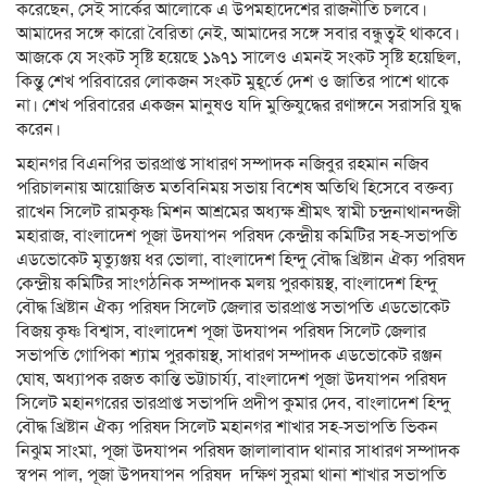
করেছেন, সেই সার্কের আলোকে এ উপমহাদেশের রাজনীতি চলবে।
আমাদের সঙ্গে কারো বৈরিতা নেই, আমাদের সঙ্গে সবার বন্ধুত্বই থাকবে।
আজকে যে সংকট সৃষ্টি হয়েছে ১৯৭১ সালেও এমনই সংকট সৃষ্টি হয়েছিল,
কিন্তু শেখ পরিবারের লোকজন সংকট মুহূর্তে দেশ ও জাতির পাশে থাকে
না। শেখ পরিবারের একজন মানুষও যদি মুক্তিযুদ্ধের রণাঙ্গনে সরাসরি যুদ্ধ
করেন।
মহানগর বিএনপির ভারপ্রাপ্ত সাধারণ সম্পাদক নজিবুর রহমান নজিব
পরিচালনায় আয়োজিত মতবিনিময় সভায় বিশেষ অতিথি হিসেবে বক্তব্য
রাখেন সিলেট রামকৃষ্ণ মিশন আশ্রমের অধ্যক্ষ শ্রীমৎ স্বামী চন্দ্রনাথানন্দজী
মহারাজ, বাংলাদেশ পূজা উদযাপন পরিষদ কেন্দ্রীয় কমিটির সহ-সভাপতি
এডভোকেট মৃত্যুঞ্জয় ধর ভোলা, বাংলাদেশ হিন্দু বৌদ্ধ খ্রিষ্টান ঐক্য পরিষদ
কেন্দ্রীয় কমিটির সাংগঠনিক সম্পাদক মলয় পুরকায়স্থ, বাংলাদেশ হিন্দু
বৌদ্ধ খ্রিষ্টান ঐক্য পরিষদ সিলেট জেলার ভারপ্রাপ্ত সভাপতি এডভোকেট
বিজয় কৃষ্ণ বিশ্বাস, বাংলাদেশ পূজা উদযাপন পরিষদ সিলেট জেলার
সভাপতি গোপিকা শ্যাম পুরকায়স্থ, সাধারণ সম্পাদক এডভোকেট রঞ্জন
ঘোষ, অধ্যাপক রজত কান্তি ভট্টাচার্য্য, বাংলাদেশ পূজা উদযাপন পরিষদ
সিলেট মহানগরের ভারপ্রাপ্ত সভাপদি প্রদীপ কুমার দেব, বাংলাদেশ হিন্দু
বৌদ্ধ খ্রিষ্টান ঐক্য পরিষদ সিলেট মহানগর শাখার সহ-সভাপতি ভিকন
নিঝুম সাংমা, পূজা উদযাপন পরিষদ জালালাবাদ থানার সাধারণ সম্পাদক
স্বপন পাল, পূজা উপদযাপন পরিষদ দক্ষিণ সুরমা থানা শাখার সভাপতি