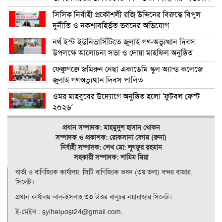
সিসিক নির্বাহী প্রকৌশলী রজি উদ্দিনের বিরুদ্ধে বিপুল
দুর্নীতি ও নকশাবহির্ভূত ভবনের অভিযোগ
নর্থ ইস্ট ইউনিভার্সিটিতে জুলাই গণ-অভ্যুত্থান দিবস
উপলক্ষে আলোচনা সভা ও দোয়া মাহফিল অনুষ্ঠিত
ফেঞ্চুগঞ্জে জমিরুন নেছা একাডেমি স্কুল অ্যান্ড কলেজে
জুলাই গণঅভ্যুত্থান দিবস পালিত
ওমর মাহবুবের উদ্যোগে অনুষ্ঠিত হলো ‘ফুটবল ফেস্ট
২০২৬’
প্রধান সম্পাদক: মাহমুদুল হাসান খোকন
সম্পাদক ও
প্রকাশক: রোকসানা বেগম (রুনা)
নির্বাহী সম্পাদক: শেখ মো: লুৎফুর রহমান
সহকারী সম্পাদক: শামিম মিয়া
বার্তা ও বাণিজ্যিক কার্যালয়: সিটি বাণিজ‍্যিক ভবন (৩য় তলা) বন্দর বাজার,
সিলেট।
প্রধান কার্যালয়:আল-ইসলাহ ৩৩ উত্তর বালুচর নয়াবাজার সিলেট।
ই-মেইল : sylhetpost24@gmail.com,