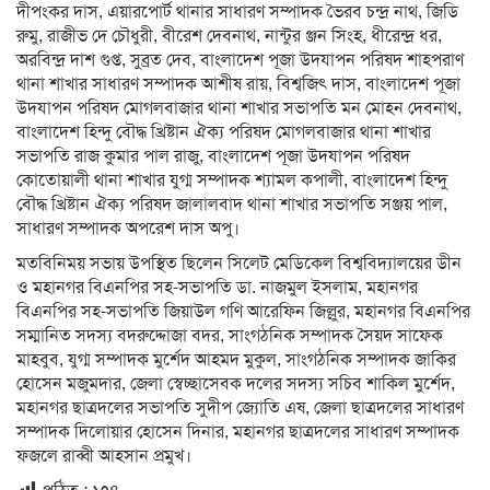
দীপংকর দাস, এয়ারপোর্ট থানার সাধারণ সম্পাদক ভৈরব চন্দ্র নাথ, জিডি
রুমু, রাজীভ দে চৌধুরী, বীরেশ দেবনাথ, নান্টুর ঞ্জন সিংহ, ধীরেন্দ্র ধর,
অরবিন্দ্র দাশ গুপ্ত, সুব্রত দেব, বাংলাদেশ পূজা উদযাপন পরিষদ শাহপরাণ
থানা শাখার সাধারণ সম্পাদক আশীষ রায়, বিশ্বজিৎ দাস, বাংলাদেশ পূজা
উদযাপন পরিষদ মোগলবাজার থানা শাখার সভাপতি মন মোহন দেবনাথ,
বাংলাদেশ হিন্দু বৌদ্ধ খ্রিষ্টান ঐক্য পরিষদ মোগলবাজার থানা শাখার
সভাপতি রাজ কুমার পাল রাজু, বাংলাদেশ পূজা উদযাপন পরিষদ
কোতোয়ালী থানা শাখার যুগ্ম সম্পাদক শ্যামল কপালী, বাংলাদেশ হিন্দু
বৌদ্ধ খ্রিষ্টান ঐক্য পরিষদ জালালবাদ থানা শাখার সভাপতি সঞ্জয় পাল,
সাধারণ সম্পাদক অপরেশ দাস অপু।
মতবিনিময় সভায় উপস্থিত ছিলেন সিলেট মেডিকেল বিশ্ববিদ্যালয়ের ডীন
ও মহানগর বিএনপির সহ-সভাপতি ডা. নাজমুল ইসলাম, মহানগর
বিএনপির সহ-সভাপতি জিয়াউল গণি আরেফিন জিল্লুর, মহানগর বিএনপির
সম্মানিত সদস্য বদরুদ্দোজা বদর, সাংগঠনিক সম্পাদক সৈয়দ সাফেক
মাহবুব, যুগ্ম সম্পাদক মুর্শেদ আহমদ মুকুল, সাংগঠনিক সম্পাদক জাকির
হোসেন মজুমদার, জেলা স্বেচ্ছাসেবক দলের সদস্য সচিব শাকিল মুর্শেদ,
মহানগর ছাত্রদলের সভাপতি সুদীপ জ্যোতি এষ, জেলা ছাত্রদলের সাধারণ
সম্পাদক দিলোয়ার হোসেন দিনার, মহানগর ছাত্রদলের সাধারণ সম্পাদক
ফজলে রাব্বী আহসান প্রমুখ।