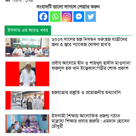
পঠিত :
১৭৪
সংবাদটি ভালো লাগলে শেয়াার করুন
ইসলাম এর আরও খবর
২০২৭ সালের হজ নিবন্ধন শুরু:হজ যাত্রীদের
জন্য ৩ স্তরে প্যাকেজ ঘোষণা হাব’র
প্রবীণ আলেমে দ্বীন ও শায়খুল হাদীস মাওলানা
ফজলুল হক খান ইন্তেকাল:গভীর শোক প্রকাশ
হজযাত্রার প্রস্তুতি ও প্রয়োজনীয় তথ্যাবলি
ইসলামী শিক্ষায় আলোকিত প্রজন্ম গঠনে
মাদ্রাসা শিক্ষার প্রসার জরুরি : এমদাদ হোসেন
চৌধুরী