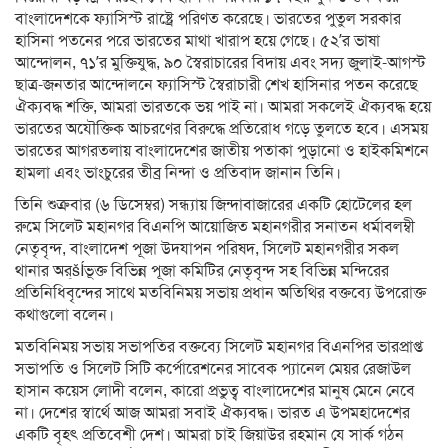
বাংলাদেশকে ফ্যাসিস্ট রাষ্ট্রে পরিণত করেছে। ভারতের পুতুল সরকার
হাসিনা পতনের পরে ভারতের মাথা খারাপ হয়ে গেছে। ৫২’র ভাষা
আন্দোলন, ৭১’র মুক্তিযুদ্ধ, ৯০ স্বৈরাচারের বিদায় এবং সদ্য জুলাই-আগস্ট
ছাত্র-জনতার আন্দোলনে ফ্যাসিস্ট স্বৈরাচারী শেখ হাসিনার পতন করেছে
ঐক্যবদ্ধ শক্তি, আমরা ভারতকে ভয় পাই না। আমরা সকলেই ঐক্যবদ্ধ হয়ে
ভারতের অযৌক্তিক আচরণের বিরুদ্ধে প্রতিরোধ গড়ে তুলতে হবে। এসময়
ভারতের আগরতলায় বাংলাদেশের জাতীয় পতাকা পুড়ানো ও হাইকমিশনে
হামলা এবং ভাংচুরের তীব্র নিন্দা ও প্রতিবাদ জানান তিনি।
তিনি শুক্রবার (৬ ডিসেম্বর) সন্ধ্যায় জিন্দাবাজারের একটি হোটেলের হল
রুমে সিলেট মহানগর বিএনপি আয়োজিত মহানগরীর সনাতন ধর্মাবলম্বী
নেতৃবৃন্দ, বাংলাদেশ পূজা উদযাপন পরিষদ, সিলেট মহানগরীর সকল
থানার অর্šÍভূক্ত বিভিন্ন পূজা কমিটির নেতৃবৃন্দ সহ বিভিন্ন মন্দিরের
প্রতিনিধিবৃন্দের সাথে মতবিনিময় সভায় প্রধান অতিথির বক্তব্যে উপরোক্ত
কথাগুলো বলেন।
মতবিনিময় সভায় সভাপতির বক্তব্যে সিলেট মহানগর বিএনপির ভারপ্রাপ্ত
সভাপতি ও সিলেট সিটি কর্পোরেশনের সাবেক প্যানেল মেয়র রেজাউল
হাসান কয়েস লোদী বলেন, কারো প্রভুত্ব বাংলাদেশের মানুষ মেনে নেবে
না। দেশের স্বার্থে আজ আমরা সবাই ঐক্যবদ্ধ। ভারত এ উপমহাদেশের
একটি বৃহৎ প্রতিবেশী দেশ। আমরা চাই জিয়াউর রহমান যে সার্ক গঠন