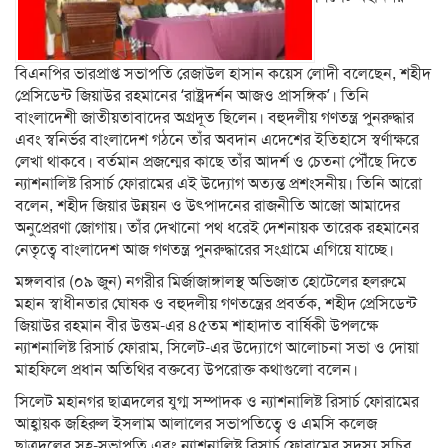
বিএনপির ভারপ্রাপ্ত সভাপতি রেজাউল হাসান কয়েস লোদী বলেছেন, শহীদ
প্রেসিডেন্ট জিয়াউর রহমানের ‘রাষ্ট্রদর্শন আজও প্রাসঙ্গিক’। তিনি
বাংলাদেশী জাতীয়তাবাদের অগ্রদূত ছিলেন। বহুদলীয় গণতন্ত্র পুনরুদ্ধার
এবং স্বনির্ভর বাংলাদেশ গঠনে তাঁর অবদান এদেশের ইতিহাসে স্বর্ণাক্ষরে
লেখা থাকবে। বর্তমান প্রজন্মের কাছে তাঁর আদর্শ ও চেতনা পৌঁছে দিতে
ন্যাশনালিষ্ট রিসার্চ ফোরামের এই উদ্যোগ অত্যন্ত প্রশংসনীয়। তিনি আরো
বলেন, শহীদ জিয়ার উন্নয়ন ও উৎপাদনের রাজনীতি আজো আমাদের
অনুপ্রেরণা জোগায়। তাঁর দেখানো পথ ধরেই দেশনায়ক তারেক রহমানের
নেতৃত্বে বাংলাদেশ আজ গণতন্ত্র পুনরুদ্ধারের সংগ্রামে এগিয়ে যাচ্ছে।
মঙ্গলবার (০৯ জুন) নগরীর মির্জাজাঙ্গালস্থ অভিজাত হোটেলের হলরুমে
মহান স্বাধীনতার ঘোষক ও বহুদলীয় গণতন্ত্রের প্রবর্তক, শহীদ প্রেসিডেন্ট
জিয়াউর রহমান বীর উত্তম-এর ৪৫তম শাহাদাত বার্ষিকী উপলক্ষে
ন্যাশনালিষ্ট রিসার্চ ফোরাম, সিলেট-এর উদ্যোগে আলোচনা সভা ও দোয়া
মাহফিলে প্রধান অতিথির বক্তব্যে উপরোক্ত কথাগুলো বলেন।
সিলেট মহানগর ছাত্রদলের যুগ্ম সম্পাদক ও ন্যাশনালিষ্ট রিসার্চ ফোরামের
আহ্বায়ক জহিরুল ইসলাম আলালের সভাপতিত্বে ও এমসি কলেজ
ছাত্রদলের সহ-সভাপতি এবং ন্যাশনালিষ্ট রিসার্চ ফোরামের সদস্য সচিব