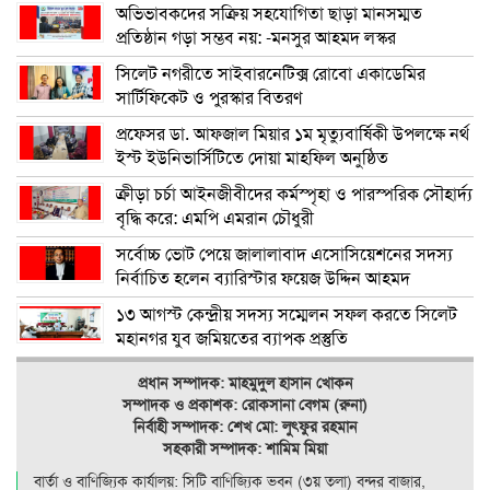
অভিভাবকদের সক্রিয় সহযোগিতা ছাড়া মানসম্মত
প্রতিষ্ঠান গড়া সম্ভব নয়: -মনসুর আহমদ লস্কর
সিলেট নগরীতে সাইবারনেটিক্স রোবো একাডেমির
সার্টিফিকেট ও পুরস্কার বিতরণ
প্রফেসর ডা. আফজাল মিয়ার ১ম মৃত্যুবার্ষিকী উপলক্ষে নর্থ
ইস্ট ইউনিভার্সিটিতে দোয়া মাহফিল অনুষ্ঠিত
ক্রীড়া চর্চা আইনজীবীদের কর্মস্পৃহা ও পারস্পরিক সৌহার্দ্য
বৃদ্ধি করে: এমপি এমরান চৌধুরী
সর্বোচ্চ ভোট পেয়ে জালালাবাদ এসোসিয়েশনের সদস্য
নির্বাচিত হলেন ব্যারিস্টার ফয়েজ উদ্দিন আহমদ
১৩ আগস্ট কেন্দ্রীয় সদস্য সম্মেলন সফল করতে সিলেট
মহানগর যুব জমিয়তের ব্যাপক প্রস্তুতি
প্রধান সম্পাদক: মাহমুদুল হাসান খোকন
সম্পাদক ও
প্রকাশক: রোকসানা বেগম (রুনা)
নির্বাহী সম্পাদক: শেখ মো: লুৎফুর রহমান
সহকারী সম্পাদক: শামিম মিয়া
বার্তা ও বাণিজ্যিক কার্যালয়: সিটি বাণিজ‍্যিক ভবন (৩য় তলা) বন্দর বাজার,