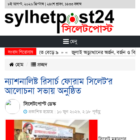
৮ই আগস্ট, ২০২৬ খ্রিস্টাব্দ | ২৪শে শ্রাবণ, ১৪৩৩ বঙ্গাব্দ
মেনু
সংবাদ শিরোনাম
মুখোমুখি সংঘর্ষ, নিহত বেড়ে ৯
» «
জুলাই অভ্যুত্থানের অর্জন, বর্জন ও বিসর্জ
হোম
প্রচ্ছদ
ন্যাশনালিষ্ট রিসার্চ ফোরাম সিলেট’র
আলোচনা সভায় অনুষ্ঠিত
সিলেটপোস্ট ডেস্ক
প্রকাশিত হয়েছে : ১০ জুন ২০২৬, ২:১৮ পূর্বাহ্ণ
সিলেট মহানগর