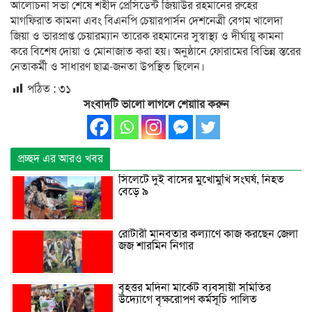
আলোচনা সভা শেষে শহীদ প্রেসিডেন্ট জিয়াউর রহমানের রুহের
মাগফিরাত কামনা এবং বিএনপি চেয়ারপার্সন দেশনেত্রী বেগম খালেদা
জিয়া ও ভারপ্রাপ্ত চেয়ারম্যান তারেক রহমানের সুস্বাস্থ্য ও দীর্ঘায়ু কামনা
করে বিশেষ দোয়া ও মোনাজাত করা হয়। অনুষ্ঠানে ফোরামের বিভিন্ন স্তরের
নেতাকর্মী ও সাধারণ ছাত্র-জনতা উপস্থিত ছিলেন।
পঠিত :
৩১
সংবাদটি ভালো লাগলে শেয়াার করুন
প্রচ্ছদ এর আরও খবর
সিলেটে দুই বাসের মুখোমুখি সংঘর্ষ, নিহত
বেড়ে ৯
রোটারী মানবতার কল্যাণে কাজ করছেন জেলা
জজ শারমিন নিগার
বৃহত্তর মদিনা মার্কেট ব্যবসায়ী সমিতির
উদ্যোগে বৃক্ষরোপণ কর্মসূচি পালিত