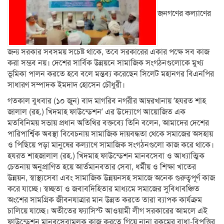
জনগণের কল্যাণের
জন্য সরকার সবসময় সচেষ্ট থাকে, তবে সরকারের একার পক্ষে সব কাজ
করা সম্ভব নয়। দেশের সার্বিক উন্নয়নে সামাজিক সংগঠনগুলোকে মুখ্য
ভূমিকা পালন করতে হবে বলে মন্তব্য করেছেন সিলেট মহানগর বিএনপির
সাধারণ সম্পাদক ইমদাদ হোসেন চৌধুরী।
গতকাল বুধবার (১০ জুন) বাদ মাগরিব নগরীর আম্বরখানায় ‘হযরত শাহ
জালাল (রহ.) খিদমাহ ফাউন্ডেশন’ এর উদ্যোগে আয়োজিত এক
মতবিনিময় সভায় প্রধান অতিথির বক্তব্যে তিনি বলেন, আমাদের দেশের
পারিপার্শ্বিক অবস্থা বিবেচনায় সামাজিক দায়বদ্ধতা থেকে সমাজের অসহায়
ও পিছিয়ে পড়া মানুষের কল্যাণে সামাজিক সংগঠনগুলো কাজ করে থাকে।
হযরত শাহজালাল (রহ.) খিদমাহ ফাউন্ডেশন মানবসেবা ও আধ্যাত্মিক
চেতনায় অনুপ্রাণিত হয়ে আর্তমানবতার সেবা, ধর্মীয় ও শিক্ষা খাতের
উন্নয়ন, স্বাস্থ্যসেবা এবং সামাজিক উন্নয়নসহ সমাজে অনেক গুরুত্বপূর্ণ কাজ
করে যাচ্ছে। স্বচ্ছতা ও জবাবদিহিতার মাধ্যমে সমাজের সুবিধাবঞ্চিত
অংশের সামগ্রিক জীবনযাত্রার মান উন্নত করতে তারা ব্যাপক কার্যক্রম
চালিয়ে যাচ্ছে। অতীতের ফ্যাসিস্ট আওয়ামী লীগ সরকারের আমলে এই
ফাউন্ডেশন মানবসেবামূলক কাজ করতে গিয়ে নানা রকমের বাধা-বিপত্তির