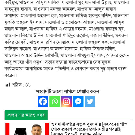
কাইয়ূম, মাওলানা আব্দুল মালিক, মাওলানা মুহাম্মদ সানা উল্লাহ, মাওলানা
মাহমুদুল হাসান, মাওলানা মনজুর আহমদ, মাওলানা আব্দুল হান্নান
তপাদার, মাওলানা জহুরুল হক, মাওলানা হাফিজ হারুনুর রশিদ, মাওলানা
মুফতি তহুরুল ইসলাম, মাওলানা ডাঃ মোস্তফা আজাদ, মাওলানা আব্দুল
মন্নান আজাদ, মাওলানা হাফিজ এখলাছুর রহমান, মাওলানা ফয়জুন নূর,
মাওলানা নিজাম উদ্দিন, মাওলানা শাহিদুর রহমান, কামাল উদ্দিন, ফখরুল
কবির চৌধুরী, মাওলানা রশিদ মোস্তাক, মাওলানা জহুরুল হক, মাওলানা
সাদিকুর রহমান, মাওলানা কামরুল ইসলাম, হাফিজ সিরাজ উদ্দিন,
মাওলানা আপ্তাব উদ্দিন নোমানী, মাওলানা শামছুল ইসলাম, আক্তার হুসেন
আবু তাহের খাঁন প্রমুখ। সভায় বক্তারা ফাউন্ডেশনের সেবামূলক
কার্যক্রমকে আগামীতে আরও গতিশীল ও বেগবান করার দৃঢ় প্রত্যয় ব্যক্ত
করেন।
পঠিত :
৪৮
সংবাদটি ভালো লাগলে শেয়াার করুন
প্রচ্ছদ এর আরও খবর
ওসমানীনগরে সড়ক দুর্ঘটনায় নিহতদের প্রতি
শোক প্রকাশ করেছেন প্রধানমন্ত্রীর পররাষ্ট্র
বিষয়ক উপদেষ্টা হুমায়ুন কবির