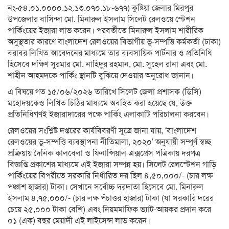
নং-৫৪.০১.০০০০.১২.১৩.০৭০.১৮-
৬৭৭) কুষ্টিয়া জেলার মিরপুর
উপজেলার বাসিন্দা মো. মিনারুল ইসলাম সিলেট রেলওয়ে স্টেশন
পার্কিংয়ের ইজারা লাভ করেন। পরবর্তীতে মিনারুল ইসলাম শারীরিক
অসুস্থতার কারণে বাংলাদেশ রেলওয়ের বিভাগীয় ভূ-সম্পত্তি কর্মকর্তা (ঢাকা)
বরাবর লিখিত আবেদনের মাধ্যমে তার ব্যবসায়িক পার্টনার ও প্রতিনিধি
হিসেবে দক্ষিণ সুরমার মো. নাহিদুর রহমান, মো. সুহেল রানা এবং মো.
শাহীন আহমদকে পার্কিং স্থানটি বুঝিয়ে দেওয়ার অনুরোধ জানান।
এ বিষয়ে গত ১৫/০৬/২০২৬ তারিখে সিলেট জেলা প্রশাসক (ডিসি)
মহোদয়কেও লিখিত চিঠির মাধ্যমে অবহিত করা হয়েছে যে, উক্ত
প্রতিনিধিগণই ইজারাদারের পক্ষে পার্কিং এলাকাটি পরিচালনা করবেন।
রেলওয়ের সংশ্লিষ্ট দপ্তরের কার্যবিবরণী সূত্রে জানা যায়, ‘বাংলাদেশ
রেলওয়ের ভূ-সম্পত্তি ব্যবস্থাপনা নীতিমালা, ২০২০’ অনুযায়ী সম্পূর্ণ স্বচ্ছ
প্রক্রিয়ায় দৈনিক কালবেলা ও ফিনান্সিয়াল এক্সপ্রেস পত্রিকায় দরপত্র
বিজ্ঞপ্তি প্রকাশের মাধ্যমে এই ইজারা সম্পন্ন হয়। সিলেট রেলস্টেশন গাড়ি
পার্কিংয়ের বিপরীতে সরকারি নির্ধারিত দর ছিল ৪,৫০,০০০/- (চার লক্ষ
পঞ্চাশ হাজার) টাকা। সেখানে সর্বোচ্চ দরদাতা হিসেবে মো. মিনারুল
ইসলাম ৪,৭৫,০০০/- (চার লক্ষ পঁচাত্তর হাজার) টাকা (যা সরকারি দরের
চেয়ে ২৫,০০০ টাকা বেশি) এবং নিয়মমাফিক ভ্যাট-আয়কর প্রদান করে
০১ (এক) বছর মেয়াদী এই লাইসেন্স লাভ করেন।