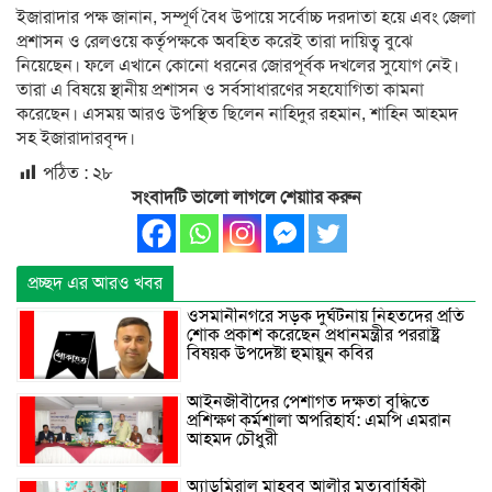
ইজারাদার পক্ষ জানান, সম্পূর্ণ বৈধ উপায়ে সর্বোচ্চ দরদাতা হয়ে এবং জেলা
প্রশাসন ও রেলওয়ে কর্তৃপক্ষকে অবহিত করেই তারা দায়িত্ব বুঝে
নিয়েছেন। ফলে এখানে কোনো ধরনের জোরপূর্বক দখলের সুযোগ নেই।
তারা এ বিষয়ে স্থানীয় প্রশাসন ও সর্বসাধারণের সহযোগিতা কামনা
করেছেন। এসময় আরও উপস্থিত ছিলেন নাহিদুর রহমান, শাহিন আহমদ
সহ ইজারাদারবৃন্দ।
পঠিত :
২৮
সংবাদটি ভালো লাগলে শেয়াার করুন
প্রচ্ছদ এর আরও খবর
ওসমানীনগরে সড়ক দুর্ঘটনায় নিহতদের প্রতি
শোক প্রকাশ করেছেন প্রধানমন্ত্রীর পররাষ্ট্র
বিষয়ক উপদেষ্টা হুমায়ুন কবির
আইনজীবীদের পেশাগত দক্ষতা বৃদ্ধিতে
প্রশিক্ষণ কর্মশালা অপরিহার্য: এমপি এমরান
আহমদ চৌধুরী
অ্যাডমিরাল মাহবুব আলীর মৃত্যুবার্ষিকী