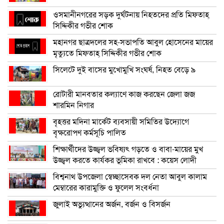
ওসমানীনগরের সড়ক দুর্ঘটনায় নিহতদের প্রতি মিফতাহ্
সিদ্দিকীর গভীর শোক
মহানগর ছাত্রদলের সহ-সভাপতি আবুল হোসেনের মায়ের
মৃত্যুতে মিফতাহ্ সিদ্দিকীর গভীর শোক
সিলেটে দুই বাসের মুখোমুখি সংঘর্ষ, নিহত বেড়ে ৯
রোটারী মানবতার কল্যাণে কাজ করছেন জেলা জজ
শারমিন নিগার
বৃহত্তর মদিনা মার্কেট ব্যবসায়ী সমিতির উদ্যোগে
বৃক্ষরোপণ কর্মসূচি পালিত
শিক্ষার্থীদের উজ্জ্বল ভবিষ্যৎ গড়তে ও বাবা-মায়ের মুখ
উজ্জ্বল করতে কার্যকর ভূমিকা রাখবে : কয়েস লোদী
বিশ্বনাথ উপজেলা স্বেচ্ছাসেবক দল নেতা আবুল কালাম
মেম্বারের কারামুক্তি ও ফুলেল সংবর্ধনা
জুলাই অভ্যুত্থানের অর্জন, বর্জন ও বিসর্জন