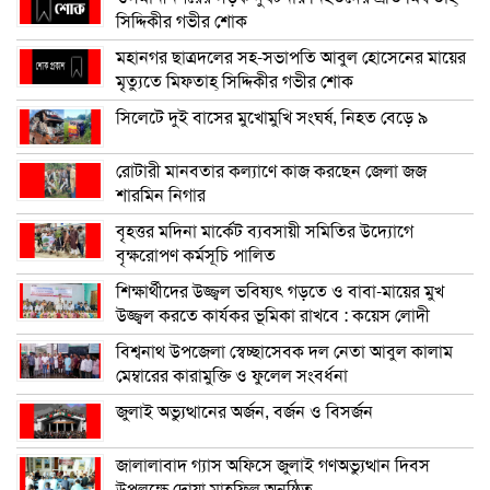
সিদ্দিকীর গভীর শোক
মহানগর ছাত্রদলের সহ-সভাপতি আবুল হোসেনের মায়ের
মৃত্যুতে মিফতাহ্ সিদ্দিকীর গভীর শোক
সিলেটে দুই বাসের মুখোমুখি সংঘর্ষ, নিহত বেড়ে ৯
রোটারী মানবতার কল্যাণে কাজ করছেন জেলা জজ
শারমিন নিগার
বৃহত্তর মদিনা মার্কেট ব্যবসায়ী সমিতির উদ্যোগে
বৃক্ষরোপণ কর্মসূচি পালিত
শিক্ষার্থীদের উজ্জ্বল ভবিষ্যৎ গড়তে ও বাবা-মায়ের মুখ
উজ্জ্বল করতে কার্যকর ভূমিকা রাখবে : কয়েস লোদী
বিশ্বনাথ উপজেলা স্বেচ্ছাসেবক দল নেতা আবুল কালাম
মেম্বারের কারামুক্তি ও ফুলেল সংবর্ধনা
জুলাই অভ্যুত্থানের অর্জন, বর্জন ও বিসর্জন
জালালাবাদ গ্যাস অফিসে জুলাই গণঅভ্যুত্থান দিবস