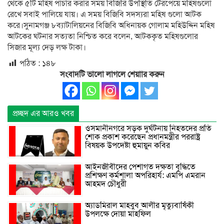
থেকে ৫টি মহিষ পাচাঁর করার সময় বিজিরি উপস্থিতি টেরপেয়ে মহিষগুলো
রেখে সবাই পালিয়ে যায়। এ সময় বিজিবি সদস্যরা মহিষ গুলো আটক
করে।সুনামগঞ্জ ৮ব্যাটালিয়নের বিজিবি অধিনায়ক গোলাম মহিউদ্দিন মহিষ
আটকের ঘটনার সত্যতা নিশ্চিত করে বলেন, আটককৃত মহিষগুলোর
সিজার মূল্য দেড় লক্ষ টাকা।
পঠিত :
১৪৮
সংবাদটি ভালো লাগলে শেয়াার করুন
প্রচ্ছদ এর আরও খবর
ওসমানীনগরে সড়ক দুর্ঘটনায় নিহতদের প্রতি
শোক প্রকাশ করেছেন প্রধানমন্ত্রীর পররাষ্ট্র
বিষয়ক উপদেষ্টা হুমায়ুন কবির
আইনজীবীদের পেশাগত দক্ষতা বৃদ্ধিতে
প্রশিক্ষণ কর্মশালা অপরিহার্য: এমপি এমরান
আহমদ চৌধুরী
অ্যাডমিরাল মাহবুব আলীর মৃত্যুবার্ষিকী
উপলক্ষে দোয়া মাহফিল