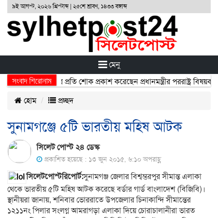
৯ই আগস্ট, ২০২৬ খ্রিস্টাব্দ | ২৫শে শ্রাবণ, ১৪৩৩ বঙ্গাব্দ
মেনু
সংবাদ শিরোনাম
র্ঘটনায় নিহতদের প্রতি শোক প্রকাশ করেছেন প্রধানমন্ত্রীর পররাষ্ট্র বিষয়ক উপদ
হোম
প্রচ্ছদ
সুনামগঞ্জে ৫টি ভারতীয় মহিষ আটক
সিলেট পোস্ট ২৪ ডেস্ক
প্রকাশিত হয়েছে : ১৩ জুন ২০১৫, ৬:১০ অপরাহ্ণ
সিলেটপোস্টরিপোর্ট:
সুনামগঞ্জ জেলার বিশ্বম্ভরপুর সীমান্ত এলাকা
থেকে ভারতীয় ৫টি মহিষ আটক করেছে বর্ডার গার্ড বাংলাদেশ (বিজিবি)।
স্থানীয়রা জানায়, শনিবার ভোররাতে উপজেলার চিনাকান্দি সীমান্তের
১২১১নং পিলার সংলগ্ন আমরাগড়া এলাকা দিয়ে চোরাচালানীরা ভারত