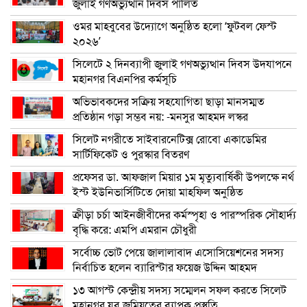
জুলাই গণঅভ্যুত্থান দিবস পালিত
ওমর মাহবুবের উদ্যোগে অনুষ্ঠিত হলো ‘ফুটবল ফেস্ট
২০২৬’
সিলেটে ২ দিনব্যাপী জুলাই গণঅভ্যুত্থান দিবস উদযাপনে
মহানগর বিএনপির কর্মসূচি
অভিভাবকদের সক্রিয় সহযোগিতা ছাড়া মানসম্মত
প্রতিষ্ঠান গড়া সম্ভব নয়: -মনসুর আহমদ লস্কর
সিলেট নগরীতে সাইবারনেটিক্স রোবো একাডেমির
সার্টিফিকেট ও পুরস্কার বিতরণ
প্রফেসর ডা. আফজাল মিয়ার ১ম মৃত্যুবার্ষিকী উপলক্ষে নর্থ
ইস্ট ইউনিভার্সিটিতে দোয়া মাহফিল অনুষ্ঠিত
ক্রীড়া চর্চা আইনজীবীদের কর্মস্পৃহা ও পারস্পরিক সৌহার্দ্য
বৃদ্ধি করে: এমপি এমরান চৌধুরী
সর্বোচ্চ ভোট পেয়ে জালালাবাদ এসোসিয়েশনের সদস্য
নির্বাচিত হলেন ব্যারিস্টার ফয়েজ উদ্দিন আহমদ
১৩ আগস্ট কেন্দ্রীয় সদস্য সম্মেলন সফল করতে সিলেট
মহানগর যুব জমিয়তের ব্যাপক প্রস্তুতি