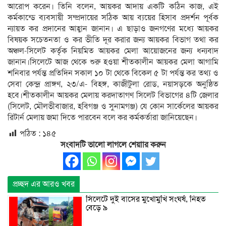
আরোপ করেন। তিনি বলেন, আয়কর আদায় একটি কঠিন কাজ, এই
কর্মকান্ডে ব্যবসায়ী সম্প্রদায়ের সঠিক আয় ব্যয়ের হিসাব প্রদর্শন পূর্বক
ন্যায়ত কর প্রদানের আহ্বান জানান। এ ছাড়াও জনগণের মধ্যে আয়কর
বিষয়ক সচেতনতা ও কর ভীতি দূর করার জন্য আয়কর বিভাগ তথা কর
অঞ্চল-সিলেট কর্তৃক নিয়মিত আয়কর মেলা আয়োজনের জন্য ধন্যবাদ
জানান।সিলেটে আজ থেকে শুরু হওয়া শীতকালীন আয়কর মেলা আগামি
শনিবার পর্যন্ত প্রতিদিন সকাল ১০ টা থেকে বিকেল ৫ টা পর্যন্ত কর তথ্য ও
সেবা কেন্দ্র প্রাঙ্গণ, ২৩/এ- বিহঙ্গ, কাজীটুলা রোড, নয়াসড়কে অনুষ্ঠিত
হবে।শীতকালীন আয়কর মেলায় করদাতাগণ সিলেট বিভাগের ৪টি জেলার
(সিলেট, মৌলভীবাজার, হবিগঞ্জ ও সুনামগঞ্জ) যে কোন সার্কেলের আয়কর
রিটার্ন মেলায় জমা দিতে পারবেন বলে কর কর্মকর্তারা জানিয়েছেন।
পঠিত :
১৪৫
সংবাদটি ভালো লাগলে শেয়াার করুন
প্রচ্ছদ এর আরও খবর
সিলেটে দুই বাসের মুখোমুখি সংঘর্ষ, নিহত
বেড়ে ৯