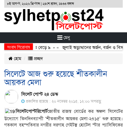
৮ই আগস্ট, ২০২৬ খ্রিস্টাব্দ | ২৪শে শ্রাবণ, ১৪৩৩ বঙ্গাব্দ
মেনু
সংবাদ শিরোনাম
খোমুখি সংঘর্ষ, নিহত বেড়ে ৯
» «
জুলাই অভ্যুত্থানের অর্জন, বর্জন ও বিসর্জন
হোম
প্রচ্ছদ
সিলেটে আজ শুরু হয়েছে শীতকালীন
আয়কর মেলা
সিলেট পোস্ট ২৪ ডেস্ক
প্রকাশিত হয়েছে : ২০ নভেম্বর ২০১৫, ১২:০০ অপরাহ্ণ
সিলেটপোস্টরিপোর্ট:
জাতীয় রাজস্ব বোর্ডের কর অঞ্চল সিলেটের
উদ্যোগে তিনদিনব্যাপাী ‘শীতকালীন আয়কর মেলা-২০১৫’ শুরু হয়েছে।
গতকাল বৃহস্পতিবার নগরীর দরগাহ গেইটস্থ হোটেল স্টার প্যাসিফিকের