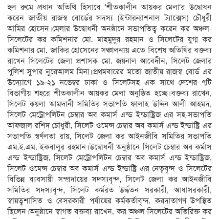
হল রুমে প্রধান অতিথি হিসাবে ‘শীতকালীন আয়কর মেলা’র উদ্বোধন
করেন জাতীয় রাজস্ব বোর্ডের সদস্য (ইন্টারন্যাশনাল ট্যাক্সেস) চৌধুরী
আমির হোসেন।মেলার উদ্বোধনী অনষ্ঠানে সভাপতিত্ব করেন কর অঞ্চল-
সিলেটের কর কমিশনার মো. মাহমুদুর রহমান ও সিলেটের যুগ্ম কর
কমিশনার মো. জাকির হোসেনের সঞ্চালনায় এতে বিশেষ অতিথির বক্তব্য
রাখেন সিলেটের জেলা প্রশাসক মো. জয়নাল আবেদীন, সিলেট জেলার
পুলিশ সুপার নুরেআলম মিনা।প্রথমবারের মতো জাতীয় রাজস্ব বোর্ড এর
উদ্যোগে ১৯-২১ নভেম্বর ঢাকা ও সিলেটসহ এক সাথে দেশের ৭টি
বিভাগীয় শহরে শীতকালীন আয়কর মেলা অনুষ্ঠিত হচ্ছে।বক্তব্য রাখেন,
সিলেট কয়লা আমদানী সমিতির সভাপতি ফালাহ উদ্দিন আলী আহমদ,
সিলেট মেট্রোপলিটন চেম্বার অব কমার্স এন্ড ইন্ডাষ্ট্রিজ এর সহ-সভাপতি
আফজাল রশিদ চৌধুরী, সিলেট ওমেন্স চেম্বার অব কমার্স এন্ড ইন্ডাষ্ট্রি এর
সভাপতি স্বর্ণলতা রায়, সিলেট জেলা কর আইনজীবি সমিতির সভাপতি
এম.ই.এম. ইকবালুর রহমান।উদ্বোধনী অনুষ্ঠানে সিলেট চেম্বার অব কর্মাস
এন্ড ইন্ডাষ্ট্রিজ, সিলেট মেট্রোপলিটন চেম্বার অব কমার্স এন্ড ইন্ডাষ্ট্রিজ,
সিলেট ওমেন্স চেম্বার অব কমার্স এন্ড ইন্ডাষ্ট্রি এর নেতৃবৃন্দ ও সিলেটের
বিভিন্ন ব্যবসায়ী সম্প্রদায়ের সদস্যবৃন্দ, সিলেট জেলা কর আইনজীবি
সমিতির সদস্যবৃন্দ, সিলেট কর্মরত উর্দ্ধতন সরকারী, আধাসরকারী,
স্বায়ত্বশাসিত ও বেসরকারী পর্যায়ের কর্মকর্তাবৃন্দ, করদাতাগণ উপস্থিত
ছিলেন।অনুষ্ঠানে স্বাগত বক্তব্য রাখেন, কর অঞ্চল-সিলেটের অতিরিক্ত কর