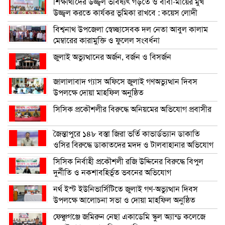
শিক্ষার্থীদের উজ্জ্বল ভবিষ্যৎ গড়তে ও বাবা-মায়ের মুখ
উজ্জ্বল করতে কার্যকর ভূমিকা রাখবে : কয়েস লোদী
বিশ্বনাথ উপজেলা স্বেচ্ছাসেবক দল নেতা আবুল কালাম
মেম্বারের কারামুক্তি ও ফুলেল সংবর্ধনা
জুলাই অভ্যুত্থানের অর্জন, বর্জন ও বিসর্জন
জালালাবাদ গ্যাস অফিসে জুলাই গণঅভ্যুত্থান দিবস
উপলক্ষে দোয়া মাহফিল অনুষ্ঠিত
সিসিক প্রকৌশলীর বিরুদ্ধে অনিয়মের অভিযোগ প্রবাসীর
জৈন্তাপুরে ১৪৮ বস্তা জিরা ভর্তি কাভার্ডভ্যান ডাকাতি
ওসির বিরুদ্ধে ডাকাতদের মদদ ও টালবাহানার অভিযোগ
সিসিক নির্বাহী প্রকৌশলী রজি উদ্দিনের বিরুদ্ধে বিপুল
দুর্নীতি ও নকশাবহির্ভূত ভবনের অভিযোগ
নর্থ ইস্ট ইউনিভার্সিটিতে জুলাই গণ-অভ্যুত্থান দিবস
উপলক্ষে আলোচনা সভা ও দোয়া মাহফিল অনুষ্ঠিত
ফেঞ্চুগঞ্জে জমিরুন নেছা একাডেমি স্কুল অ্যান্ড কলেজে