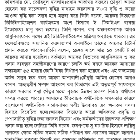
কমিশনার মো. তোহিদুল ইসলাম।প্রধান অতিথির বক্তব্যে চৌধুরী আমির
হোসেন কর সচেতনতা বৃদ্ধির মাধ্যমে করদাতার সংখ্যা বৃদ্ধি ও করের
আওতা বৃদ্ধি করা সম্ভব হবে মন্তব্য করে তিনি বলেন, আয়কর বিভাগের
ডিজিটালাইজেশন কার্যক্রমের অংশ হিসাবে ই -টিআইএন ব্যবস্থা
ইতোমধ্যে চালু করা হয়েছে। তিনি বলেন, কর অঞ্চলগুলোকে আরও
আধুনিকায়নের লক্ষ্যে এই ডিজিটালাইজেশন প্রক্রিয়া অব্যাহত থাকবে। এর
ফলেভবিষ্যতে সম্মানিত করদাতাগণ অনলাইনে তাদের আয়কর রিটার্ন
প্রদান করতে পারবেন।তিনি বলেন, ১৯৭২ সালে মাত্র ১০ কোটি টাকা
আয়কর আদায় হয়েছিল। বর্তমানে আয়কর বিভাগের আধুনিকায়ন ও কর
প্রদান ব্যবস্থার সহজীকরণের কারণে চলতি অর্থ বছরে আয়কর আদায়ের
লক্ষ্যমাত্রা ৬৫ হাজার কোটি টাকা নির্ধারণ করা হয়েছে এবং এই লক্ষ্যমাত্রা
অর্জন সম্ভব হবে বলে আমরা আশাবাদী।চৌধুরী আমির হোসেন আরও
বলেন, অভ্যন্তরীণ সম্পদ আহরণে কর বিভাগের এই অভূতপূর্ব সাফল্যের
কারণে সরকার পদ্মা সেঁতুর মতো বৃহত্তর উন্নয়ন প্রকল্প নিজস্ব অর্থায়নে
সম্পন্ন করতে পারছে। আমাদের ইতিবাচক অর্থনৈতিক সক্ষমতার কারণে
বাংলাদেশ অর্থনৈতিক সম্ভাবনাময় ঘবীঃ ঊষবাবহ এর অন্যতম সদস্য
হিসাবে বিবেচিত হচ্ছে।আয়কর বিভাগের আরো অধিকতর প্রবৃদ্ধি ও
পেশাদারীত্ব বৃদ্ধির জন্য জনবল নিয়োগ এবং কর্মকর্তাদের উন্নততর প্রশিক্ষণ
প্রদান করা হচ্ছে জানিয়ে তিনি বলেন, জনগণকে সু-নাগরিক হিসাবে দায়িত্ব
পালনের ক্ষেত্রে সঠিক সময়ে সঠিক পরিমাণ কর প্রদানের আহ্বান জানান।
সভাপতির বক্তব্যে সিলেট কর অঞ্চলের কমিশনার মো. মাহমুদুর রহমান