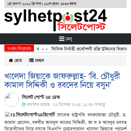
৬ই আগস্ট, ২০২৬ খ্রিস্টাব্দ | ২২শে শ্রাবণ, ১৪৩৩ বঙ্গাব্দ
মেনু
সংবাদ শিরোনাম
র্জন, বর্জন ও বিসর্জন
» «
সিসিক নির্বাহী প্রকৌশলী রজি উদ্দিনের বিরুদ্ধে 
হোম
প্রচ্ছদ
খালেদা জিয়াকে জাফরুল্লাহ- ‘বি. চৌধুরী
কামাল সিদ্দিকী ও রবদের নিয়ে বসুন’
সিলেট পোস্ট ২৪ ডেস্ক
প্রকাশিত হয়েছে : ২১ ডিসেম্বর ২০১৫, ১১:৩৯ অপরাহ্ণ
সিলেটপোস্ট২৪রিপোর্ট :
সাবেক রাষ্ট্রপতি বদরুদ্দোজা চৌধুরী, ড.
কামাল হোসেন, বঙ্গবীর আবদুল কাদের সিদ্দিকী, আ স ম আবদুর রবসহ
বিরোধীদের নিয়ে বসতে বিএনপি চেয়ারপারসন খালেদা জিয়াকে পরামর্শ