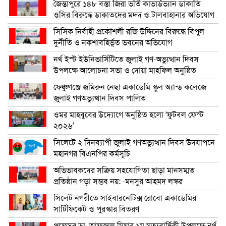
জৈন্তাপুরে ১৪৮ বস্তা জিরা ভর্তি কাভার্ডভ্যান ডাকাতি
ওসির বিরুদ্ধে ডাকাতদের মদদ ও টালবাহানার অভিযোগ
সিসিক নির্বাহী প্রকৌশলী রজি উদ্দিনের বিরুদ্ধে বিপুল
দুর্নীতি ও নকশাবহির্ভূত ভবনের অভিযোগ
নর্থ ইস্ট ইউনিভার্সিটিতে জুলাই গণ-অভ্যুত্থান দিবস
উপলক্ষে আলোচনা সভা ও দোয়া মাহফিল অনুষ্ঠিত
ফেঞ্চুগঞ্জে জমিরুন নেছা একাডেমি স্কুল অ্যান্ড কলেজে
জুলাই গণঅভ্যুত্থান দিবস পালিত
ওমর মাহবুবের উদ্যোগে অনুষ্ঠিত হলো ‘ফুটবল ফেস্ট
২০২৬’
সিলেটে ২ দিনব্যাপী জুলাই গণঅভ্যুত্থান দিবস উদযাপনে
মহানগর বিএনপির কর্মসূচি
অভিভাবকদের সক্রিয় সহযোগিতা ছাড়া মানসম্মত
প্রতিষ্ঠান গড়া সম্ভব নয়: -মনসুর আহমদ লস্কর
সিলেট নগরীতে সাইবারনেটিক্স রোবো একাডেমির
সার্টিফিকেট ও পুরস্কার বিতরণ