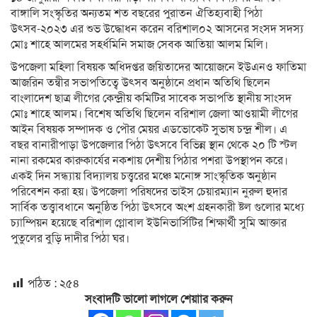
বাঙ্গালি সংস্কৃতির অন্যতম শত বছরের পুরাতন ঐতিহ্যবাহী পিঠা
উৎসব-২০২৩ এর শুভ উদ্ধোধন করেন বরিশাল০২ আসনের সংসদ সদস্য
মোঃ শাহে আলমের সহর্ধমিনি সমাজ সেবক আতিয়া আলম মিলি।
উপজেলা মহিলা বিষয়ক অধিদপ্তর জয়িতাদের আয়োজনে ইউএনও ফাতিমা
আজরিন তন্বীর সভাপতিত্বে উৎসব অনুষ্ঠানে প্রধান অতিথি ছিলেন
বাংলাদেশ ছাত্র লীগের কেন্দ্রীয় কমিটির সাবেক সভাপতি স্থানীয় সাংসদ
মোঃ শাহে আলম। বিশেষ অতিথি ছিলেন বরিশাল জেলা আওয়ামী লীগের
আইন বিষয়ক সম্পাদক ও পৌর মেয়র এডভোকেট সুভাষ চন্দ্র শীল। এ
বছর বানারীপাড়া উপজেলার পিঠা উৎসবে বিভিন্ন স্থান থেকে ২০ টি স্টল
নানা রকমের কারুকার্যের নকশায় দেশীয় পিঠার পশরা উপস্থাপন করে।
একই দিন সন্ধ্যায় বিদ্যালয় চত্ত্বরের মঞ্চে মনোঙ্গ সাংস্কৃতিক অনুষ্ঠান
পরিবেশন করা হয়। উপজেলা পরিষদের ভাইস চেয়ারম্যান নুরুল হুদার
সার্বিক তত্ত্বাবধানে অনুষ্ঠিত পিঠা উৎসবে অংশ গ্রহনকারী ষ্টল গুলোর মধ্যে
চ্যাম্পিয়ন হয়েছে বরিশাল গ্লোবাল ইউনিভার্সিটির শিক্ষার্থী সুমি আক্তার
পুতুলের বুড়ি দাদীর পিঠা ঘর।
পঠিত :
২৫৪
সংবাদটি ভালো লাগলে শেয়াার করুন