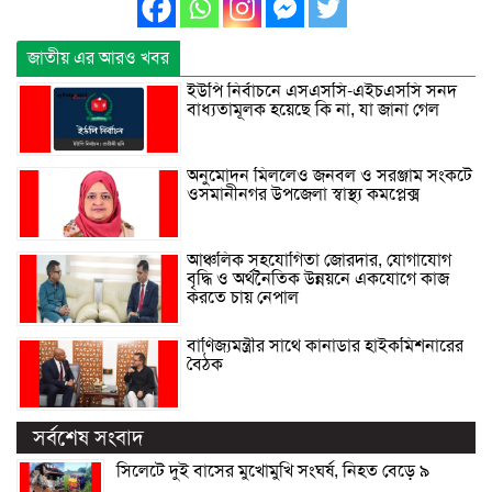
জাতীয় এর আরও খবর
ইউপি নির্বাচনে এসএসসি-এইচএসসি সনদ
বাধ্যতামূলক হয়েছে কি না, যা জানা গেল
অনুমোদন মিললেও জনবল ও সরঞ্জাম সংকটে
ওসমানীনগর উপজেলা স্বাস্থ্য কমপ্লেক্স
আঞ্চলিক সহযোগিতা জোরদার, যোগাযোগ
বৃদ্ধি ও অর্থনৈতিক উন্নয়নে একযোগে কাজ
করতে চায় নেপাল
বাণিজ্যমন্ত্রীর সাথে কানাডার হাইকমিশনারের
বৈঠক
সর্বশেষ সংবাদ
সিলেটে দুই বাসের মুখোমুখি সংঘর্ষ, নিহত বেড়ে ৯