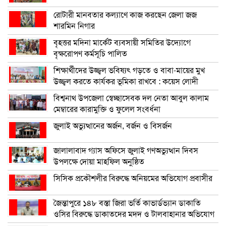
রোটারী মানবতার কল্যাণে কাজ করছেন জেলা জজ
শারমিন নিগার
বৃহত্তর মদিনা মার্কেট ব্যবসায়ী সমিতির উদ্যোগে
বৃক্ষরোপণ কর্মসূচি পালিত
শিক্ষার্থীদের উজ্জ্বল ভবিষ্যৎ গড়তে ও বাবা-মায়ের মুখ
উজ্জ্বল করতে কার্যকর ভূমিকা রাখবে : কয়েস লোদী
বিশ্বনাথ উপজেলা স্বেচ্ছাসেবক দল নেতা আবুল কালাম
মেম্বারের কারামুক্তি ও ফুলেল সংবর্ধনা
জুলাই অভ্যুত্থানের অর্জন, বর্জন ও বিসর্জন
জালালাবাদ গ্যাস অফিসে জুলাই গণঅভ্যুত্থান দিবস
উপলক্ষে দোয়া মাহফিল অনুষ্ঠিত
সিসিক প্রকৌশলীর বিরুদ্ধে অনিয়মের অভিযোগ প্রবাসীর
জৈন্তাপুরে ১৪৮ বস্তা জিরা ভর্তি কাভার্ডভ্যান ডাকাতি
ওসির বিরুদ্ধে ডাকাতদের মদদ ও টালবাহানার অভিযোগ