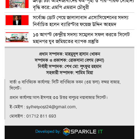
ক্রীড়া চর্চা আইনজীবীদের কর্মস্পৃহা ও পারস্পরিক সৌহার্দ্য
বৃদ্ধি করে: এমপি এমরান চৌধুরী
সর্বোচ্চ ভোট পেয়ে জালালাবাদ এসোসিয়েশনের সদস্য
নির্বাচিত হলেন ব্যারিস্টার ফয়েজ উদ্দিন আহমদ
১৩ আগস্ট কেন্দ্রীয় সদস্য সম্মেলন সফল করতে সিলেট
মহানগর যুব জমিয়তের ব্যাপক প্রস্তুতি
প্রধান সম্পাদক: মাহমুদুল হাসান খোকন
সম্পাদক ও
প্রকাশক: রোকসানা বেগম (রুনা)
নির্বাহী সম্পাদক: শেখ মো: লুৎফুর রহমান
সহকারী সম্পাদক: শামিম মিয়া
বার্তা ও বাণিজ্যিক কার্যালয়: সিটি বাণিজ‍্যিক ভবন (৩য় তলা) বন্দর বাজার,
সিলেট।
প্রধান কার্যালয়:আল-ইসলাহ ৩৩ উত্তর বালুচর নয়াবাজার সিলেট।
ই-মেইল : sylhetpost24@gmail.com,
মোবাইল : 01712 811 693
Developed by: