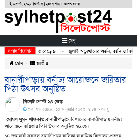
৮ই আগস্ট, ২০২৬ খ্রিস্টাব্দ | ২৪শে শ্রাবণ, ১৪৩৩ বঙ্গাব্দ
মেনু
সংবাদ শিরোনাম
ুখোমুখি সংঘর্ষ, নিহত বেড়ে ৯
» «
জুলাই অভ্যুত্থানের অর্জন, বর্জন ও বিসর্জন
হোম
জাতীয়
বানারীপাড়ায় বর্নাঢ্য আয়োজনে জয়িতার
পিঠা উৎসব অনুষ্ঠিত
সিলেট পোস্ট ২৪ ডেস্ক
প্রকাশিত হয়েছে : ১৫ জানুয়ারি ২০২৩, ৬:৪৪ অপরাহ্ণ
মোঘল সুমন শাফকাত,বানারীপাড়া::
বরিশালের বানারীপাড়ায় বর্নাঢ্য
আয়োজনে জয়িতার পিঠা উৎসব অনুষ্ঠিত হয়েছে।
১৪ জানুয়ারী সকালে বানারীপাড়া বালিকা মাধ্যমিক বিদ্যালয় প্রাঙ্গনে