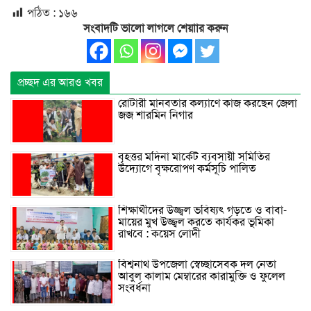
পঠিত :
১৬৬
সংবাদটি ভালো লাগলে শেয়াার করুন
প্রচ্ছদ এর আরও খবর
রোটারী মানবতার কল্যাণে কাজ করছেন জেলা
জজ শারমিন নিগার
বৃহত্তর মদিনা মার্কেট ব্যবসায়ী সমিতির
উদ্যোগে বৃক্ষরোপণ কর্মসূচি পালিত
শিক্ষার্থীদের উজ্জ্বল ভবিষ্যৎ গড়তে ও বাবা-
মায়ের মুখ উজ্জ্বল করতে কার্যকর ভূমিকা
রাখবে : কয়েস লোদী
বিশ্বনাথ উপজেলা স্বেচ্ছাসেবক দল নেতা
আবুল কালাম মেম্বারের কারামুক্তি ও ফুলেল
সংবর্ধনা