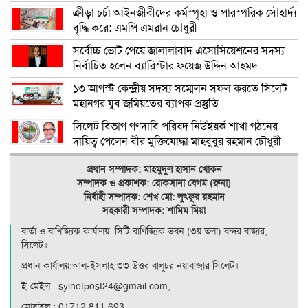
ক্রীড়া চর্চা আইনজীবীদের কর্মস্পৃহা ও পারস্পরিক সৌহার্দ্য
বৃদ্ধি করে: এমপি এমরান চৌধুরী
সর্বোচ্চ ভোট পেয়ে জালালাবাদ এসোসিয়েশনের সদস্য
নির্বাচিত হলেন ব্যারিস্টার ফয়েজ উদ্দিন আহমদ
১৩ আগস্ট কেন্দ্রীয় সদস্য সম্মেলন সফল করতে সিলেট
মহানগর যুব জমিয়তের ব্যাপক প্রস্তুতি
সিলেট বিভাগ গণদাবি পরিষদ নিউইয়র্ক শাখা গঠনের
দায়িত্ব পেলেন বীর মুক্তিযোদ্ধা মাহবুবুর রহমান চৌধুরী
প্রধান সম্পাদক: মাহমুদুল হাসান খোকন
সম্পাদক ও
প্রকাশক: রোকসানা বেগম (রুনা)
নির্বাহী সম্পাদক: শেখ মো: লুৎফুর রহমান
সহকারী সম্পাদক: শামিম মিয়া
বার্তা ও বাণিজ্যিক কার্যালয়: সিটি বাণিজ‍্যিক ভবন (৩য় তলা) বন্দর বাজার,
সিলেট।
প্রধান কার্যালয়:আল-ইসলাহ ৩৩ উত্তর বালুচর নয়াবাজার সিলেট।
ই-মেইল : sylhetpost24@gmail.com,
মোবাইল : 01712 811 693