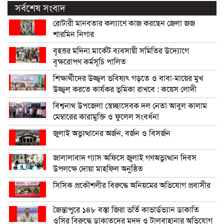
সর্বশেষ সংবাদ
রোটারী মানবতার কল্যাণে কাজ করছেন জেলা জজ
শারমিন নিগার
বৃহত্তর মদিনা মার্কেট ব্যবসায়ী সমিতির উদ্যোগে
বৃক্ষরোপণ কর্মসূচি পালিত
শিক্ষার্থীদের উজ্জ্বল ভবিষ্যৎ গড়তে ও বাবা-মায়ের মুখ
উজ্জ্বল করতে কার্যকর ভূমিকা রাখবে : কয়েস লোদী
বিশ্বনাথ উপজেলা স্বেচ্ছাসেবক দল নেতা আবুল কালাম
মেম্বারের কারামুক্তি ও ফুলেল সংবর্ধনা
জুলাই অভ্যুত্থানের অর্জন, বর্জন ও বিসর্জন
জালালাবাদ গ্যাস অফিসে জুলাই গণঅভ্যুত্থান দিবস
উপলক্ষে দোয়া মাহফিল অনুষ্ঠিত
সিসিক প্রকৌশলীর বিরুদ্ধে অনিয়মের অভিযোগ প্রবাসীর
জৈন্তাপুরে ১৪৮ বস্তা জিরা ভর্তি কাভার্ডভ্যান ডাকাতি
ওসির বিরুদ্ধে ডাকাতদের মদদ ও টালবাহানার অভিযোগ