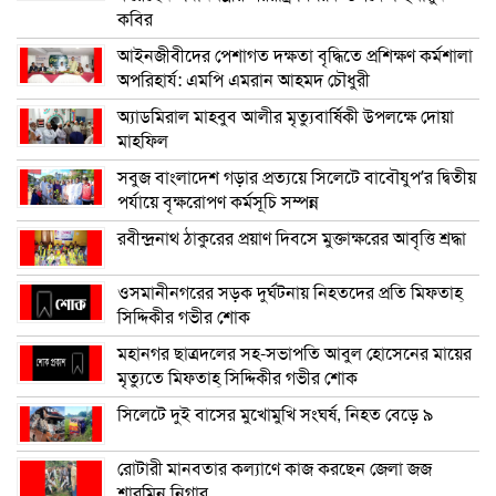
কবির
আইনজীবীদের পেশাগত দক্ষতা বৃদ্ধিতে প্রশিক্ষণ কর্মশালা
অপরিহার্য: এমপি এমরান আহমদ চৌধুরী
অ্যাডমিরাল মাহবুব আলীর মৃত্যুবার্ষিকী উপলক্ষে দোয়া
মাহফিল
সবুজ বাংলাদেশ গড়ার প্রত্যয়ে সিলেটে বাবৌযুপ’র দ্বিতীয়
পর্যায়ে বৃক্ষরোপণ কর্মসূচি সম্পন্ন
রবীন্দ্রনাথ ঠাকুরের প্রয়াণ দিবসে মুক্তাক্ষরের আবৃত্তি শ্রদ্ধা
ওসমানীনগরের সড়ক দুর্ঘটনায় নিহতদের প্রতি মিফতাহ্
সিদ্দিকীর গভীর শোক
মহানগর ছাত্রদলের সহ-সভাপতি আবুল হোসেনের মায়ের
মৃত্যুতে মিফতাহ্ সিদ্দিকীর গভীর শোক
সিলেটে দুই বাসের মুখোমুখি সংঘর্ষ, নিহত বেড়ে ৯
রোটারী মানবতার কল্যাণে কাজ করছেন জেলা জজ
শারমিন নিগার