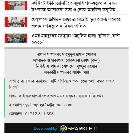
নর্থ ইস্ট ইউনিভার্সিটিতে জুলাই গণ-অভ্যুত্থান দিবস
উপলক্ষে আলোচনা সভা ও দোয়া মাহফিল অনুষ্ঠিত
ফেঞ্চুগঞ্জে জমিরুন নেছা একাডেমি স্কুল অ্যান্ড কলেজে
জুলাই গণঅভ্যুত্থান দিবস পালিত
ওমর মাহবুবের উদ্যোগে অনুষ্ঠিত হলো ‘ফুটবল ফেস্ট
২০২৬’
প্রধান সম্পাদক: মাহমুদুল হাসান খোকন
সম্পাদক ও
প্রকাশক: রোকসানা বেগম (রুনা)
নির্বাহী সম্পাদক: শেখ মো: লুৎফুর রহমান
সহকারী সম্পাদক: শামিম মিয়া
বার্তা ও বাণিজ্যিক কার্যালয়: সিটি বাণিজ‍্যিক ভবন (৩য় তলা) বন্দর বাজার,
সিলেট।
প্রধান কার্যালয়:আল-ইসলাহ ৩৩ উত্তর বালুচর নয়াবাজার সিলেট।
ই-মেইল : sylhetpost24@gmail.com,
মোবাইল : 01712 811 693
Developed by: