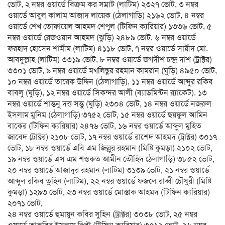
ভোট, ২ নম্বর ওয়ার্ডে বিক্রম কর সম্রাট (লাটিম) ২৩২৭ ভোট, ৩ নম্বর
ওয়ার্ডে আবুল কালাম আজাদ লায়েক (ঠেলাগাড়ি) ২১৬২ ভোট, ৪ নম্বর
ওয়ার্ডে শেখ তোফায়েল আহমদ শেপুল (টিফিন ক্যরিয়ার) ১৩৩৬ ভোট, ৫
নম্বর ওয়ার্ডে রেজওয়ান আহমদ (ঝুড়ি) ২৪৮৯ ভোট, ৬ নম্বর ওয়ার্ডে
ফরহাদ হোসেন শামীম (লাটিম) ৪১১৮ ভোট, ৭ নম্বর ওয়ার্ডে সায়ীদ মো.
আবদুল্লাহ (লাটিম) ৩৩১৯ ভোট, ৮ নম্বর ওয়ার্ডে জগদীশ চন্দ্র দাশ (ট্রাক্টর)
৩৩০১ ভোট, ৯ নম্বর ওয়ার্ডে মখলিছুর রহমান কামরান (ঘুড়ি) ৪৯৫০ ভোট,
১০ নম্বর ওয়ার্ডে তারেক উদ্দিন (ঠেলাগাড়ি), ১১ নম্বর ওয়ার্ডে আব্দুর রকিব
বাবলু (ঘুড়ি), ১২ নম্বর ওয়ার্ডে সিকন্দর আলী (ব্যাডমিন্টন র‌্যাকেট). ১৩
নম্বর ওয়ার্ডে শান্তনু দত্ত সন্তু (ঘুড়ি) ২৩০৪ ভোট, ১৪ নম্বর ওয়ার্ডে নজরুল
ইসলাম মুনিম (ঠেলাগাড়ি) ৩৭৫২ ভোট, ১৫ নম্বর ওয়ার্ডে ছয়ফুল আমিন
বাকের (টিফিন ক্যরিয়ার) ২৪৭৬ ভোট, ১৬ নম্বর ওয়ার্ডে আব্দুল মুহিত
জাবেদ (ট্রাক্টর) ২১০৮ ভোট, ১৭ নম্বর ওয়ার্ডে রাশেদ আহমদ (ট্রাক্টর) ৩০১৭
ভোট, ১৮ নম্বর ওয়ার্ডে এবি এম জিল্লুর রহমান (মিষ্টি কুমড়া) ২১০২ ভোট,
১৯ নম্বর ওয়ার্ডে এস এম শওকত আমীন তৌহিদ ঠেলাগাড়ি) ৩৮৫২ ভোট,
২০ নম্বর ওয়ার্ডে আজাদুর রহমান (লাটিম) ৩১৩৯ ভোট, ২১ নম্বর ওয়ার্ডে
আব্দুল রকিব তুহিন (লাটিম), ২২ নম্বর ওয়ার্ডে ফজলে রাব্বী চৌধুরী (মিষ্টি
কুমড়া) ১২৯৩ ভোট, ২৩ নম্বর ওয়ার্ডে মোস্তাক আহমদ (টিফিন ক্যরিয়ার)
২০৭১ ভোট,
২৪ নম্বর ওয়ার্ডে হুমায়ুন কবির সুহিন (ট্রাক্টর) ৩০৩৮ ভোট, ২৫ নম্বর