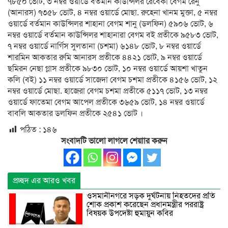
৭৮৫০ ভোট, ৩ নম্বর ওয়ার্ডে বর্তমান কাউন্সিলর রেবেকা বেগম রেনু
(আনারস) ৭৩৫৮ ভোট, ৪ নম্বর ওয়ার্ডে মোছা. রুহেনা খানম মুক্তা, ৫ নম্বর
ওয়ার্ডে বর্তমান কাউন্সিলর শাহানা বেগম শানু (ডলফিন) ৫৯০৬ ভোট, ৬
নম্বর ওয়ার্ডে বর্তমান কাউন্সিলর শাহানারা বেগম বই প্রতীকে ৯৫৮৩ ভোট,
৭ নম্বর ওয়ার্ডে নার্গিস সুলতানা (চশমা) ৬১৪৮ ভোট, ৮ নম্বর ওয়ার্ডে
শারমিন আকতার রুমি আনারস প্রতীকে ৪৪২১ ভোট, ৯ নম্বর ওয়ার্ডে
ছমিরন নেছা গ্লাস প্রতীকে ৯৮৩০ ভোট, ১০ নম্বর ওয়ার্ডে আয়শা খাতুন
কলি (বই) ১১ নম্বর ওয়ার্ডে সাজেদা বেগম চশমা প্রতীকে ৪১৫৬ ভোট, ১২
নম্বর ওয়ার্ডে মোছা. হাজেরা বেগম চশমা প্রতীকে ৫১১৭ ভোট, ১৩ নম্বর
ওয়ার্ডে ফাতেমা বেগম আপেল প্রতীকে ৩৬৫৯ ভোট, ১৪ নম্বর ওয়ার্ডে
বাবলি আকতার ডলফিন প্রতীকে ২৫৪১ ভোট ।
পঠিত :
১৪৬
সংবাদটি ভালো লাগলে শেয়াার করুন
প্রচ্ছদ এর আরও খবর
ওসমানীনগরে সড়ক দুর্ঘটনায় নিহতদের প্রতি
শোক প্রকাশ করেছেন প্রধানমন্ত্রীর পররাষ্ট্র
বিষয়ক উপদেষ্টা হুমায়ুন কবির