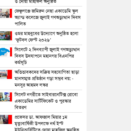
ও দোয়া মাহফিল অনুষ্ঠিত
ফেঞ্চুগঞ্জে জমিরুন নেছা একাডেমি স্কুল
অ্যান্ড কলেজে জুলাই গণঅভ্যুত্থান দিবস
পালিত
ওমর মাহবুবের উদ্যোগে অনুষ্ঠিত হলো
‘ফুটবল ফেস্ট ২০২৬’
সিলেটে ২ দিনব্যাপী জুলাই গণঅভ্যুত্থান
দিবস উদযাপনে মহানগর বিএনপির
কর্মসূচি
অভিভাবকদের সক্রিয় সহযোগিতা ছাড়া
মানসম্মত প্রতিষ্ঠান গড়া সম্ভব নয়: -
মনসুর আহমদ লস্কর
সিলেট নগরীতে সাইবারনেটিক্স রোবো
একাডেমির সার্টিফিকেট ও পুরস্কার
বিতরণ
প্রফেসর ডা. আফজাল মিয়ার ১ম
মৃত্যুবার্ষিকী উপলক্ষে নর্থ ইস্ট
ইউনিভার্সিটিতে দোয়া মাহফিল অনুষ্ঠিত