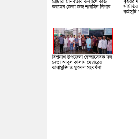
বৃহত্তর 
রোটারী মানবতার কল্যাণে কাজ
সমিতির 
করছেন জেলা জজ শারমিন নিগার
কর্মসূচি
বিশ্বনাথ উপজেলা স্বেচ্ছাসেবক দল
নেতা আবুল কালাম মেম্বারের
কারামুক্তি ও ফুলেল সংবর্ধনা