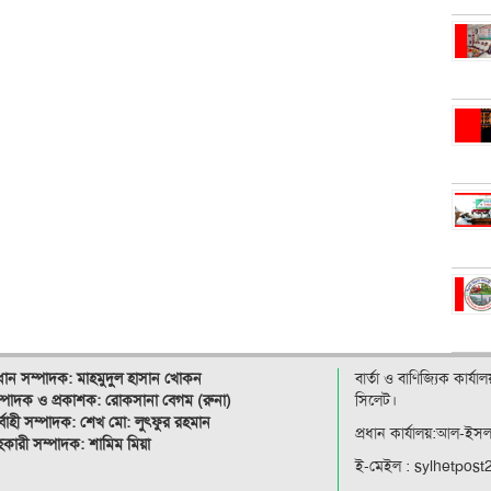
রধান সম্পাদক: মাহমুদুল হাসান খোকন
বার্তা ও বাণিজ্যিক কার্য
্পাদক ও
প্রকাশক: রোকসানা বেগম (রুনা)
সিলেট।
র্বাহী সম্পাদক: শেখ মো: লুৎফুর রহমান
প্রধান কার্যালয়:আল-ইস
কারী সম্পাদক: শামিম মিয়া
ই-মেইল : sylhetpos