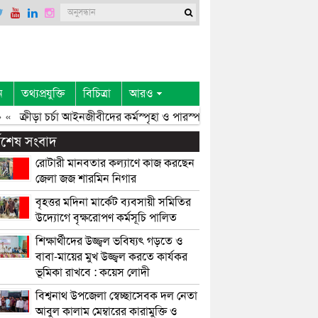
ন
তথ্যপ্রযুক্তি
বিচিত্রা
আরও
«
ক্রীড়া চর্চা আইনজীবীদের কর্মস্পৃহা ও পারস্পরিক সৌহার্দ্য বৃদ্ধি করে: এমপি 
্বশেষ সংবাদ
রোটারী মানবতার কল্যাণে কাজ করছেন
জেলা জজ শারমিন নিগার
বৃহত্তর মদিনা মার্কেট ব্যবসায়ী সমিতির
উদ্যোগে বৃক্ষরোপণ কর্মসূচি পালিত
শিক্ষার্থীদের উজ্জ্বল ভবিষ্যৎ গড়তে ও
বাবা-মায়ের মুখ উজ্জ্বল করতে কার্যকর
ভূমিকা রাখবে : কয়েস লোদী
বিশ্বনাথ উপজেলা স্বেচ্ছাসেবক দল নেতা
আবুল কালাম মেম্বারের কারামুক্তি ও