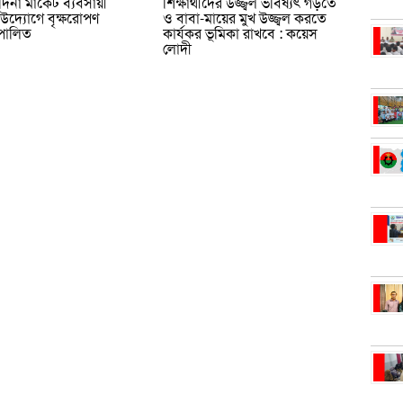
মদিনা মার্কেট ব্যবসায়ী
শিক্ষার্থীদের উজ্জ্বল ভবিষ্যৎ গড়তে
উদ্যোগে বৃক্ষরোপণ
ও বাবা-মায়ের মুখ উজ্জ্বল করতে
 পালিত
কার্যকর ভূমিকা রাখবে : কয়েস
লোদী