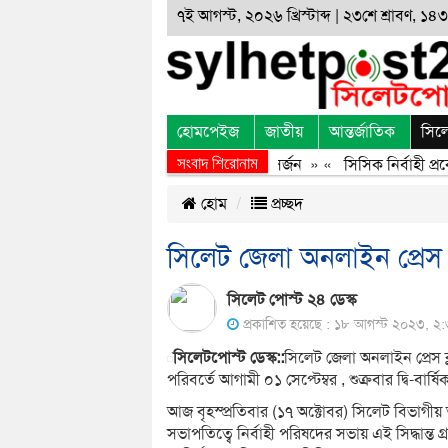
৭ই আগস্ট, ২০২৬ খ্রিস্টাব্দ | ২৩শে শ্রাবণ, ১৪৩৩
হোমপেইজ
জাতীয়
আন্তর্জাতিক
সিল
সংবাদ শিরোনাম
জুলাই অভ্যুত্থানের অর্জন, বর্জন ও বিসর্জন
» «
সিসিক নির্বাহী প্রকৌ
হোম
প্রচ্ছদ
সিলেট জেলা অনলাইন প্রেস ক্ল
সিলেট পোস্ট ২৪ ডেস্ক
প্রকাশিত হয়েছে : ১৮ আগস্ট ২০২৩, ২:৩৫ 
সিলেটপোস্ট ডেস্ক::
সিলেট জেলা অনলাইন প্রেস ক্লা
পরিবর্তে আগামী ০১ সেপ্টেম্বর , শুক্রবার দ্বি-বার্
আজ বৃহস্প্রতিবার (১৭ অক্টোবর) সিলেট বিভাগীয়
সভাপতিত্বে নির্বাহী পরিষদের সভায় এই সিদ্ধান্ত