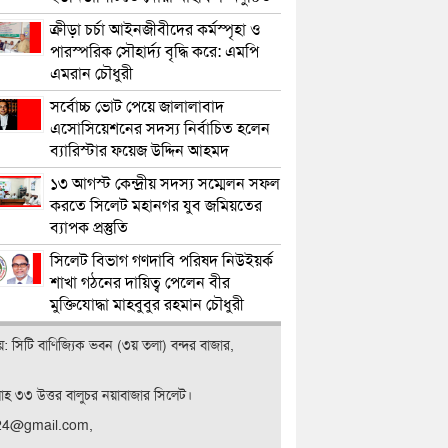
ক্রীড়া চর্চা আইনজীবীদের কর্মস্পৃহা ও
পারস্পরিক সৌহার্দ্য বৃদ্ধি করে: এমপি
এমরান চৌধুরী
সর্বোচ্চ ভোট পেয়ে জালালাবাদ
এসোসিয়েশনের সদস্য নির্বাচিত হলেন
ব্যারিস্টার ফয়েজ উদ্দিন আহমদ
১৩ আগস্ট কেন্দ্রীয় সদস্য সম্মেলন সফল
করতে সিলেট মহানগর যুব জমিয়তের
ব্যাপক প্রস্তুতি
সিলেট বিভাগ গণদাবি পরিষদ নিউইয়র্ক
শাখা গঠনের দায়িত্ব পেলেন বীর
মুক্তিযোদ্ধা মাহবুবুর রহমান চৌধুরী
ালয়: সিটি বাণিজ‍্যিক ভবন (৩য় তলা) বন্দর বাজার,
লাহ ৩৩ উত্তর বালুচর নয়াবাজার সিলেট।
t24@gmail.com,