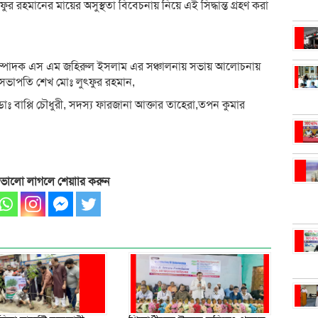
ুর রহমানের মায়ের অসুস্থতা বিবেচনায় নিয়ে এই সিদ্ধান্ত গ্রহণ করা
ণ সম্পাদক এস এম জহিরুল ইসলাম এর সঞ্চালনায় সভায় আলোচনায়
 সভাপতি শেখ মোঃ লুৎফুর রহমান,
াঃ বাপ্পি চৌধুরী, সদস্য ফারজানা আক্তার তাহেরা,তপন কুমার
 ভালো লাগলে শেয়াার করুন