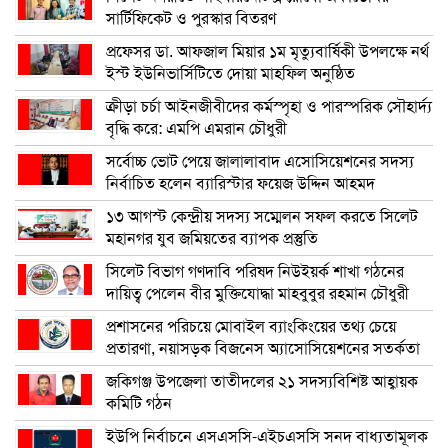
সার্টিফিকেট ও পুরস্কার বিতরণ
প্রফেসর ডা. আফজাল মিয়ার ১ম মৃত্যুবার্ষিকী উপলক্ষে নর্থ
ইস্ট ইউনিভার্সিটিতে দোয়া মাহফিল অনুষ্ঠিত
ক্রীড়া চর্চা আইনজীবীদের কর্মস্পৃহা ও পারস্পরিক সৌহার্দ্য
বৃদ্ধি করে: এমপি এমরান চৌধুরী
সর্বোচ্চ ভোট পেয়ে জালালাবাদ এসোসিয়েশনের সদস্য
নির্বাচিত হলেন ব্যারিস্টার ফয়েজ উদ্দিন আহমদ
১৩ আগস্ট কেন্দ্রীয় সদস্য সম্মেলন সফল করতে সিলেট
মহানগর যুব জমিয়তের ব্যাপক প্রস্তুতি
সিলেট বিভাগ গণদাবি পরিষদ নিউইয়র্ক শাখা গঠনের
দায়িত্ব পেলেন বীর মুক্তিযোদ্ধা মাহবুবুর রহমান চৌধুরী
প্রশাসনের পরিচয়ে মোবাইল ব্যাংকিংয়ের তথ্য চেয়ে
প্রতারণা, নয়াসড়ক বিজনেস অ্যাসোসিয়েশনের সতর্কতা
জকিগঞ্জ উপজেলা তাতীদলের ২১ সদস্যবিশিষ্ট আহ্বায়ক
কমিটি গঠন
ইউপি নির্বাচনে এসএসসি-এইচএসসি সনদ বাধ্যতামূলক