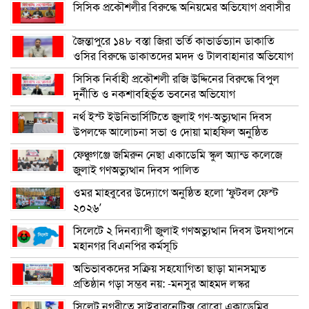
সিসিক প্রকৌশলীর বিরুদ্ধে অনিয়মের অভিযোগ প্রবাসীর
জৈন্তাপুরে ১৪৮ বস্তা জিরা ভর্তি কাভার্ডভ্যান ডাকাতি
ওসির বিরুদ্ধে ডাকাতদের মদদ ও টালবাহানার অভিযোগ
সিসিক নির্বাহী প্রকৌশলী রজি উদ্দিনের বিরুদ্ধে বিপুল
দুর্নীতি ও নকশাবহির্ভূত ভবনের অভিযোগ
নর্থ ইস্ট ইউনিভার্সিটিতে জুলাই গণ-অভ্যুত্থান দিবস
উপলক্ষে আলোচনা সভা ও দোয়া মাহফিল অনুষ্ঠিত
ফেঞ্চুগঞ্জে জমিরুন নেছা একাডেমি স্কুল অ্যান্ড কলেজে
জুলাই গণঅভ্যুত্থান দিবস পালিত
ওমর মাহবুবের উদ্যোগে অনুষ্ঠিত হলো ‘ফুটবল ফেস্ট
২০২৬’
সিলেটে ২ দিনব্যাপী জুলাই গণঅভ্যুত্থান দিবস উদযাপনে
মহানগর বিএনপির কর্মসূচি
অভিভাবকদের সক্রিয় সহযোগিতা ছাড়া মানসম্মত
প্রতিষ্ঠান গড়া সম্ভব নয়: -মনসুর আহমদ লস্কর
সিলেট নগরীতে সাইবারনেটিক্স রোবো একাডেমির