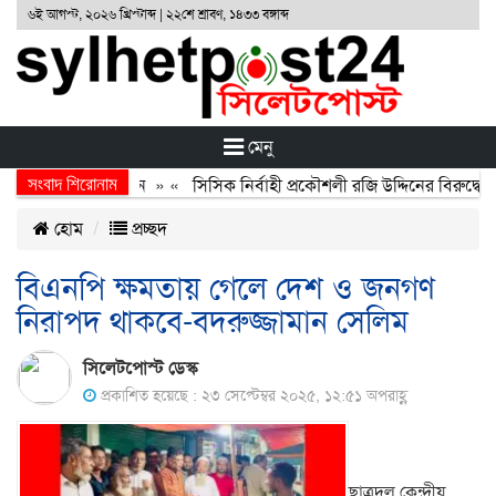
৬ই আগস্ট, ২০২৬ খ্রিস্টাব্দ | ২২শে শ্রাবণ, ১৪৩৩ বঙ্গাব্দ
মেনু
সংবাদ শিরোনাম
র্জন, বর্জন ও বিসর্জন
» «
সিসিক নির্বাহী প্রকৌশলী রজি উদ্দিনের বিরুদ্ধে ব
হোম
প্রচ্ছদ
বিএনপি ক্ষমতায় গেলে দেশ ও জনগণ
নিরাপদ থাকবে-বদরুজ্জামান সেলিম
সিলেটপোস্ট ডেস্ক
প্রকাশিত হয়েছে : ২৩ সেপ্টেম্বর ২০২৫, ১২:৫১ অপরাহ্ণ
ছাত্রদল কেন্দ্রীয়