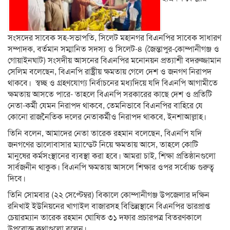
সংসদের সাবেক সহ-সভাপতি, সিলেট মহানগর বিএনপির সাবেক সাধারণ
সম্পাদক, বর্তমান সম্মানিত সদস্য ও সিলেট-৪ (জৈন্তাপুর-কোম্পানীগঞ্জ ও
গোয়াইনঘাট) সংসদীয় আসনের বিএনপির মনোনয়ন প্রত্যাশী বদরুজ্জামান
সেলিম বলেছেন, বিএনপি রাষ্ট্রীয় ক্ষমতায় গেলে দেশ ও জনগণ নিরাপদ
থাকবে। স্বচ্ছ ও গ্রহণযোগ্য নির্বাচনের মধ্যদিয়ে যদি বিএনপি আগামীতে
ক্ষমতায় আসতে পারে- তাহলে বিএনপি সরকারের কাছে দেশ ও প্রতিটি
নেতা-কর্মী যেমন নিরাপদ থাকবে, তেমনিভাবে বিএনপির বাহিরে যে
কোনো রাজনৈতিক দলের নেতাকর্মীও নিরাপদ থাকবে, ইনশাআল্লাহ।
তিনি বলেন, আমাদের নেতা তারেক রহমান বলেছেন, বিএনপি যদি
জনগণের ভালোবাসার ম্যান্ডেট নিয়ে ক্ষমতায় আসে, তাহলে কোটি
মানুষের কর্মসংস্থানের ব্যবস্থা করা হবে। আমরা চাই, শিক্ষা প্রতিষ্ঠানগুলো
সার্বজনীন থাকুক। বিএনপি ক্ষমতায় আসলে শিক্ষার ওপর সর্বোচ্চ গুরুত্ব
দিবে।
তিনি সোমবার (২২ সেপ্টেম্বর) বিকালে কোম্পানীগঞ্জ উপজেলার দক্ষিন
রনিখাই ইউনিয়নের খাগাইল বাজারসহ বিভিন্নস্থানে বিএনপির ভারপ্রাপ্ত
চেয়ারম্যান তারেক রহমান ঘোষিত ৩১ দফার প্রচারপত্র বিতরণকালে
উপরোক্ত কথাগুলো বলেন।