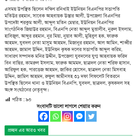
এসময় উপস্থিত ছিলেন দক্ষিণ রনিখাই ইউনিয়ন বিএনপির সভাপতি
মতিউর রহমান, সাবেক আহবায়ক উস্তার আলী, উপজেলা বিএনপির
উপদেষ্টা শরকুম আলী, আব্দুল মতিন মেম্বার, ইউনিয়ন বিএনপির
সাংগঠনিক জিয়াউর রহমান, বিএনপি নেতা আব্দুল মুত্তালীব, নুরুল ইসলাম,
হাবিজুল, আব্দুর রহমান, নুর মিয়া, নুয়াব আলী, মুহিবুল হক, ফারুক
আহমদ, যুবদল নেতা মাসুম আহমদ, মিজানুর রহমান, আল আমিন, শাব্বীর
আহমদ, জামাল উদ্দিন, ইউনিয়ন কৃষক দলের সভাপতি আব্দুল করিম,
সাধারণ সম্পাদক মনির উদ্দীন, উপজেলা যুবদলের যুগ্ম আহবায়ক ফরিদ
বিন বাছির, কামরুল ইসলাম, ফারুক আমমদ, ছাত্রদল নেতা শরিফ হাসান,
আরিফুল হক, পারভেজ আহমদ, জাকির হোসেন, ছাত্রদল নেতা মিসবাহ
উদ্দিন, জামিল আহমদ, রুফুল আমীনসহ ৩১ দফা লিফলেট বিতরনে
উপস্থিত ছিলেন থানা ও ইউনিয়ন বিএনপি, যুবদল, ছাত্রদল, কৃষকদল সহ
অংঙ্গ সংঘঠনের নেতৃবৃন্দ।
পঠিত :
৯০
সংবাদটি ভালো লাগলে শেয়াার করুন
প্রচ্ছদ এর আরও খবর