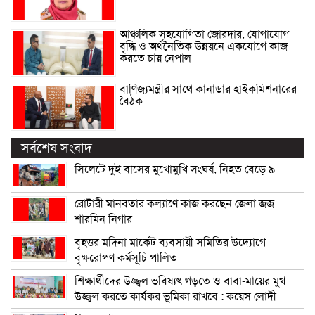
আঞ্চলিক সহযোগিতা জোরদার, যোগাযোগ
বৃদ্ধি ও অর্থনৈতিক উন্নয়নে একযোগে কাজ
করতে চায় নেপাল
বাণিজ্যমন্ত্রীর সাথে কানাডার হাইকমিশনারের
বৈঠক
সর্বশেষ সংবাদ
সিলেটে দুই বাসের মুখোমুখি সংঘর্ষ, নিহত বেড়ে ৯
রোটারী মানবতার কল্যাণে কাজ করছেন জেলা জজ
শারমিন নিগার
বৃহত্তর মদিনা মার্কেট ব্যবসায়ী সমিতির উদ্যোগে
বৃক্ষরোপণ কর্মসূচি পালিত
শিক্ষার্থীদের উজ্জ্বল ভবিষ্যৎ গড়তে ও বাবা-মায়ের মুখ
উজ্জ্বল করতে কার্যকর ভূমিকা রাখবে : কয়েস লোদী