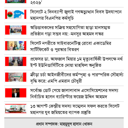
২০২৬’
সিলেটে ২ দিনব্যাপী জুলাই গণঅভ্যুত্থান দিবস উদযাপনে
মহানগর বিএনপির কর্মসূচি
অভিভাবকদের সক্রিয় সহযোগিতা ছাড়া মানসম্মত
প্রতিষ্ঠান গড়া সম্ভব নয়: -মনসুর আহমদ লস্কর
সিলেট নগরীতে সাইবারনেটিক্স রোবো একাডেমির
সার্টিফিকেট ও পুরস্কার বিতরণ
প্রফেসর ডা. আফজাল মিয়ার ১ম মৃত্যুবার্ষিকী উপলক্ষে নর্থ
ইস্ট ইউনিভার্সিটিতে দোয়া মাহফিল অনুষ্ঠিত
ক্রীড়া চর্চা আইনজীবীদের কর্মস্পৃহা ও পারস্পরিক সৌহার্দ্য
বৃদ্ধি করে: এমপি এমরান চৌধুরী
সর্বোচ্চ ভোট পেয়ে জালালাবাদ এসোসিয়েশনের সদস্য
নির্বাচিত হলেন ব্যারিস্টার ফয়েজ উদ্দিন আহমদ
১৩ আগস্ট কেন্দ্রীয় সদস্য সম্মেলন সফল করতে সিলেট
মহানগর যুব জমিয়তের ব্যাপক প্রস্তুতি
প্রধান সম্পাদক: মাহমুদুল হাসান খোকন