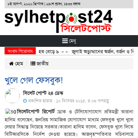
৮ই আগস্ট, ২০২৬ খ্রিস্টাব্দ | ২৪শে শ্রাবণ, ১৪৩৩ বঙ্গাব্দ
মেনু
সংবাদ শিরোনাম
 মুখোমুখি সংঘর্ষ, নিহত বেড়ে ৯
» «
জুলাই অভ্যুত্থানের অর্জন, বর্জন ও বিসর
হোম
জাতীয়
খুলে গেল ফেসবুক!
সিলেট পোস্ট ২৪ ডেস্ক
প্রকাশিত হয়েছে : ১০ ডিসেম্বর ২০১৫, ৩:০৯ অপরাহ্ণ
সিলেটপোস্ট রিপোর্ট :
ডাক ও টেলিযোগাযোগ প্রতিমন্ত্রী তারানা
হালিম বলেছেন, জনপ্রিয় সামাজিক যোগাযোগ মাধ্যম ফেসবুক খুলে খুলে
দেয়ার সিদ্ধান্ত নিয়েছে সর
কার।তারানা হালিম বলেন, ফেসবুক খুলে দিতে
বিটিআরসিকে নির্দেশ দেওয়া হয়েছে। আজবৃহস্পতিবার সচিবালয়ে