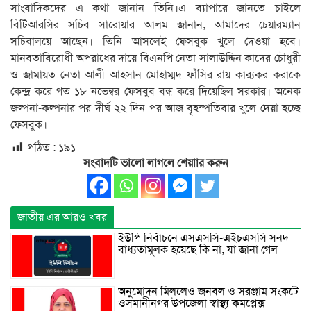
সাংবাদিকদের এ কথা জানান তিনি।এ ব্যাপারে জানতে চাইলে
বিটিআরসির সচিব সারোয়ার আলম জানান, আমাদের চেয়ারম্যান
সচিবালয়ে আছেন। তিনি আসলেই ফেসবুক খুলে দেওয়া হবে।
মানবতাবিরোধী অপরাধের দায়ে বিএনপি নেতা সালাউদ্দিন কাদের চৌধুরী
ও জামায়ত নেতা আলী আহসান মোহাম্মদ ফাঁসির রায় কার‌্যকর করাকে
কেন্দ্র করে গত ১৮ নভেম্বর ফেসবুব বন্ধ করে দিয়েছিল সরকার। অনেক
জল্পনা-কল্পনার পর দীর্ঘ ২২ দিন পর আজ বৃহস্পতিবার খুলে দেয়া হচ্ছে
ফেসবুক।
পঠিত :
১৯১
সংবাদটি ভালো লাগলে শেয়াার করুন
জাতীয় এর আরও খবর
ইউপি নির্বাচনে এসএসসি-এইচএসসি সনদ
বাধ্যতামূলক হয়েছে কি না, যা জানা গেল
অনুমোদন মিললেও জনবল ও সরঞ্জাম সংকটে
ওসমানীনগর উপজেলা স্বাস্থ্য কমপ্লেক্স