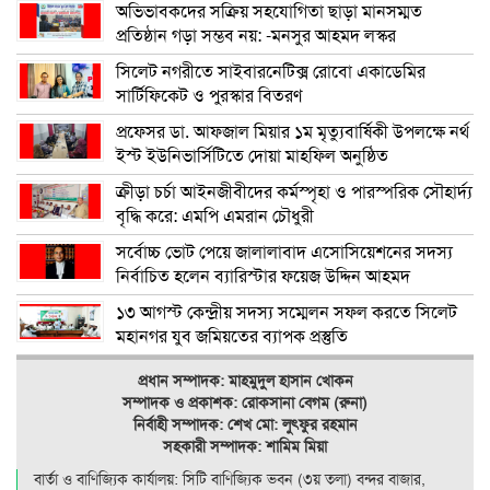
অভিভাবকদের সক্রিয় সহযোগিতা ছাড়া মানসম্মত
প্রতিষ্ঠান গড়া সম্ভব নয়: -মনসুর আহমদ লস্কর
সিলেট নগরীতে সাইবারনেটিক্স রোবো একাডেমির
সার্টিফিকেট ও পুরস্কার বিতরণ
প্রফেসর ডা. আফজাল মিয়ার ১ম মৃত্যুবার্ষিকী উপলক্ষে নর্থ
ইস্ট ইউনিভার্সিটিতে দোয়া মাহফিল অনুষ্ঠিত
ক্রীড়া চর্চা আইনজীবীদের কর্মস্পৃহা ও পারস্পরিক সৌহার্দ্য
বৃদ্ধি করে: এমপি এমরান চৌধুরী
সর্বোচ্চ ভোট পেয়ে জালালাবাদ এসোসিয়েশনের সদস্য
নির্বাচিত হলেন ব্যারিস্টার ফয়েজ উদ্দিন আহমদ
১৩ আগস্ট কেন্দ্রীয় সদস্য সম্মেলন সফল করতে সিলেট
মহানগর যুব জমিয়তের ব্যাপক প্রস্তুতি
প্রধান সম্পাদক: মাহমুদুল হাসান খোকন
সম্পাদক ও
প্রকাশক: রোকসানা বেগম (রুনা)
নির্বাহী সম্পাদক: শেখ মো: লুৎফুর রহমান
সহকারী সম্পাদক: শামিম মিয়া
বার্তা ও বাণিজ্যিক কার্যালয়: সিটি বাণিজ‍্যিক ভবন (৩য় তলা) বন্দর বাজার,