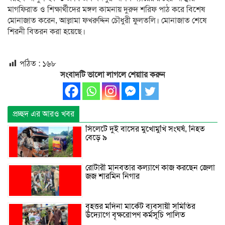
মাগফিরাত ও শিক্ষার্থীদের মঙ্গল কামনায় দুরুদ শরিফ পাঠ করে বিশেষ
মোনাজাত করেন, আল্লামা ফখরুদ্দিন চৌধুরী ফুলতলি। মোনাজাত শেষে
শিরনী বিতরন করা হয়েছে।
পঠিত :
১৬৮
সংবাদটি ভালো লাগলে শেয়াার করুন
প্রচ্ছদ এর আরও খবর
সিলেটে দুই বাসের মুখোমুখি সংঘর্ষ, নিহত
বেড়ে ৯
রোটারী মানবতার কল্যাণে কাজ করছেন জেলা
জজ শারমিন নিগার
বৃহত্তর মদিনা মার্কেট ব্যবসায়ী সমিতির
উদ্যোগে বৃক্ষরোপণ কর্মসূচি পালিত