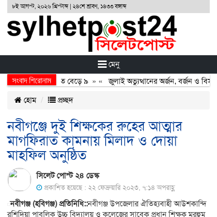
৮ই আগস্ট, ২০২৬ খ্রিস্টাব্দ | ২৪শে শ্রাবণ, ১৪৩৩ বঙ্গাব্দ
মেনু
সংবাদ শিরোনাম
ুখোমুখি সংঘর্ষ, নিহত বেড়ে ৯
» «
জুলাই অভ্যুত্থানের অর্জন, বর্জন ও বিসর্জন
হোম
প্রচ্ছদ
নবীগঞ্জে দুই শিক্ষকের রুহের আত্মার
মাগফিরাত কামনায় মিলাদ ও দোয়া
মাহফিল অনুষ্ঠিত
সিলেট পোস্ট ২৪ ডেস্ক
প্রকাশিত হয়েছে : ২২ ফেব্রুয়ারি ২০২৩, ৭:১৪ অপরাহ্ণ
নবীগঞ্জ (হবিগঞ্জ) প্রতিনিধি::
নবীগঞ্জ উপজেলার ঐতিহ্যবাহী আউশকান্দি
রশিদিয়া পাবলিক উচ্চ বিদ্যালয় ও কলেজের সাবেক প্রধান শিক্ষক মরহুম