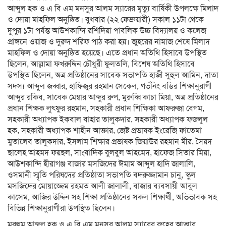
আব্দুল হক ও এ বি এম মনসুর আলম স্যারের মৃত্যু বার্ষিকী উপলক্ষে মিলাদ
ও দোয়া মাহফিল অনুষ্ঠিত। বুধবার (২২ ফেব্রুয়ারী) সকাল ১১টা থেকে
দুপুর ১টা পর্যন্ত আউশকান্দি রশিদিয়া পাবলিক উচ্চ বিদ্যালয় ও কলেজ
প্রাঙ্গনে ওয়াজ ও দুরুদ শরিফ পাঠ করা হয়। জুহরের নামাজ শেষে মিলাদ
মাহফিল ও দোয়া অনুষ্ঠিত হয়েছে। এতে প্রধান অতিথি হিসাবে উপস্থিত
ছিলেন, আল্লামা ফখরুদ্দিন চৌধুরী ফুলতলি, বিশেষ অতিথি হিসাবে
উপস্থিত ছিলেন, অত্র প্রতিষ্ঠানের সাবেক সভাপতি হাজী সুহুল আমিন, দাতা
সদস্য আব্দুল জব্বার, হাফিজুর রহমান সেকেল, গর্ভনিং বডির শিক্ষানুরাগী
আব্দুর রকিব, সাবেক মেম্বার আব্দুর রুপ, মুরুব্বি কাচা মিয়া, অত্র প্রতিষ্ঠানের
প্রধান শিক্ষক লুৎফুর রহমান, সহকারী প্রধান শিক্ষিকা আফরুজা বেগম,
সহকারী অধ্যাপক ইকবাল বাহার তালুকদার, সহকারী অধ্যাপক ফজলুল
হক, সহকারী অধ্যাপক শাহীন আক্তার, জেষ্ট প্রভাষক ইংরেজি ফাতেমা
মুতালেব তালুকদার, ইসলাম শিক্ষার প্রভাষক জিয়াউর রহমান মীর, সৈয়দ
ছালেহ আহমদ ফয়ছল, সাংবাদিক বুলবুল আহমেদ, হাফেজ সিতার মিয়া,
আউশকান্দি হীরাগঞ্জ বাজার মসজিদের ঈমাম আব্দুল হাদি জালালি,
ওসমানী স্মৃতি পরিষদের প্রতিষ্ঠাতা সভাপতি বদরুজ্জামান চানু, স্কুল
মসজিদের মোয়াজ্জেম রহমত আলী জালালী, বাজার ব্যবসায়ী আবুল
কাসেম, আজির উদ্দিন সহ শিক্ষা প্রতিষ্ঠানের সকল শিক্ষার্থী, অভিভাবক সহ
বিভিন্ন শিক্ষানুরাগীরা উপস্থিত ছিলেন।
মরহুম আব্দুল হক ও এ বি এম মনসুর আলম স্যারের রুহের আত্মার