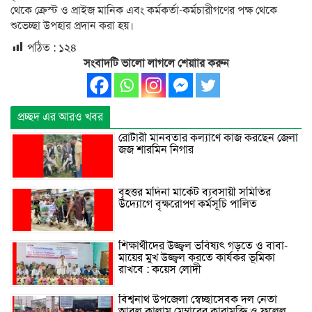
থেকে ক্রেস্ট ও প্রাইজ মানিক এবং কর্মকর্তা-কর্মচারীগণের পক্ষ থেকে
শুভেচ্ছা উপহার প্রদান করা হয়।
পঠিত :
১২৪
সংবাদটি ভালো লাগলে শেয়াার করুন
প্রচ্ছদ এর আরও খবর
রোটারী মানবতার কল্যাণে কাজ করছেন জেলা
জজ শারমিন নিগার
বৃহত্তর মদিনা মার্কেট ব্যবসায়ী সমিতির
উদ্যোগে বৃক্ষরোপণ কর্মসূচি পালিত
শিক্ষার্থীদের উজ্জ্বল ভবিষ্যৎ গড়তে ও বাবা-
মায়ের মুখ উজ্জ্বল করতে কার্যকর ভূমিকা
রাখবে : কয়েস লোদী
বিশ্বনাথ উপজেলা স্বেচ্ছাসেবক দল নেতা
আবুল কালাম মেম্বারের কারামুক্তি ও ফুলেল