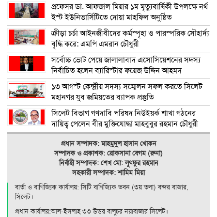
প্রফেসর ডা. আফজাল মিয়ার ১ম মৃত্যুবার্ষিকী উপলক্ষে নর্থ
ইস্ট ইউনিভার্সিটিতে দোয়া মাহফিল অনুষ্ঠিত
ক্রীড়া চর্চা আইনজীবীদের কর্মস্পৃহা ও পারস্পরিক সৌহার্দ্য
বৃদ্ধি করে: এমপি এমরান চৌধুরী
সর্বোচ্চ ভোট পেয়ে জালালাবাদ এসোসিয়েশনের সদস্য
নির্বাচিত হলেন ব্যারিস্টার ফয়েজ উদ্দিন আহমদ
১৩ আগস্ট কেন্দ্রীয় সদস্য সম্মেলন সফল করতে সিলেট
মহানগর যুব জমিয়তের ব্যাপক প্রস্তুতি
সিলেট বিভাগ গণদাবি পরিষদ নিউইয়র্ক শাখা গঠনের
দায়িত্ব পেলেন বীর মুক্তিযোদ্ধা মাহবুবুর রহমান চৌধুরী
প্রধান সম্পাদক: মাহমুদুল হাসান খোকন
সম্পাদক ও
প্রকাশক: রোকসানা বেগম (রুনা)
নির্বাহী সম্পাদক: শেখ মো: লুৎফুর রহমান
সহকারী সম্পাদক: শামিম মিয়া
বার্তা ও বাণিজ্যিক কার্যালয়: সিটি বাণিজ‍্যিক ভবন (৩য় তলা) বন্দর বাজার,
সিলেট।
প্রধান কার্যালয়:আল-ইসলাহ ৩৩ উত্তর বালুচর নয়াবাজার সিলেট।