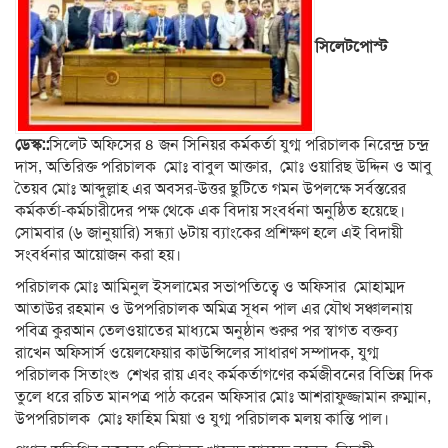
সিলেটপোস্ট
ডেস্ক::
সিলেট অফিসের ৪ জন সিনিয়র কর্মকর্তা যুগ্ম পরিচালক নিরেন্দ্র চন্দ্র
দাস, অতিরিক্ত পরিচালক মোঃ বাবুল আক্তার, মোঃ ওয়ারিছ উদ্দিন ও আবু
তৈয়ব মোঃ আব্দুল্লাহ এর অবসর-উত্তর ছুটিতে গমন উপলক্ষে সর্বস্তরের
কর্মকর্তা-কর্মচারীদের পক্ষ থেকে এক বিদায় সংবর্ধনা অনুষ্ঠিত হয়েছে।
সোমবার (৬ জানুয়ারি) সন্ধ্যা ৬টায় ব্যাংকের প্রশিক্ষণ হলে এই বিদায়ী
সংবর্ধনার আয়োজন করা হয়।
পরিচালক মোঃ আমিনুল ইসলামের সভাপতিত্বে ও অফিসার মোহাম্মদ
আতাউর রহমান ও উপপরিচালক অমিত্র সূধন পাল এর যৌথ সঞ্চালনায়
পবিত্র কুরআন তেলওয়াতের মাধ্যমে অনুষ্ঠান শুরুর পর স্বাগত বক্তব্য
রাখেন অফিসার্স ওয়েলফেয়ার কাউন্সিলের সাধারণ সম্পাদক, যুগ্ম
পরিচালক সিতাংশু শেখর রায় এবং কর্মকর্তাগণের কর্মজীবনের বিভিন্ন দিক
তুলে ধরে রচিত মানপত্র পাঠ করেন অফিসার মোঃ আশরাফুজ্জামান রুম্মান,
উপপরিচালক মোঃ ফাহিম মিয়া ও যুগ্ম পরিচালক মলয় কান্তি পাল।