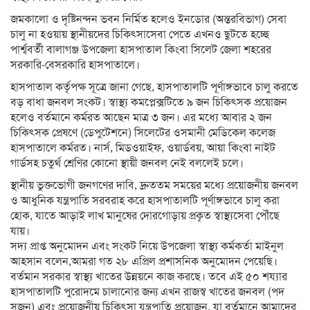
জমকালো ও দৃষ্টিনন্দন ভবন নির্মিত হলেও ইনডোর (অন্তরবিভাগ) সেবা
চালু না হওয়ায় স্থানীয়দের চিকিৎসাসেবা পেতে এখনও ছুটতে হচ্ছে
পার্শ্ববর্তী বালাগঞ্জ উপজেলা হাসপাতাল কিংবা সিলেট জেলা শহরের
সরকারি-বেসরকারি হাসপাতালে।
হাসপাতাল কর্তৃপক্ষ সূত্রে জানা গেছে, হাসপাতালটি পূর্ণাঙ্গভাবে চালু করতে
বড় বাধা জনবল সংকট। স্বাস্থ্য কমপ্লেক্সটিতে ৯ জন চিকিৎসক প্রয়োজন
হলেও বর্তমানে কর্মরত আছেন মাত্র ৩ জন। এর মধ্যে আবার ২ জন
চিকিৎসক প্রেষণে (ডেপুটেশনে) সিলেটের ওসমানী মেডিকেল কলেজ
হাসপাতালে কর্মরত। নার্স, মিডওয়াইফ, ওয়ার্ডবয়, আয়া কিংবা নাইট
গার্ডসহ চতুর্থ শ্রেণির কোনো স্থায়ী জনবল নেই বললেই চলে।
স্থানীয় ভুক্তভোগী জনগণের দাবি, দ্রুততম সময়ের মধ্যে প্রয়োজনীয় জনবল
ও আধুনিক যন্ত্রপাতি সরবরাহ করে হাসপাতালটি পূর্ণাঙ্গভাবে চালু করা
হোক, যাতে আড়াই লাখ মানুষের দোরগোড়ায় প্রকৃত স্বাস্থ্যসেবা পৌঁছে
যায়।
সদ্য প্রাপ্ত অনুমোদন এবং সংকট নিয়ে উপজেলা স্বাস্থ্য কর্মকর্তা মাইনুল
আহসান বলেন,আমরা গত ২৮ এপ্রিল প্রশাসনিক অনুমোদন পেয়েছি।
বর্তমান সরকার স্বাস্থ্য খাতের উন্নয়নে কাজ করছে। তবে এই ৫০ শয্যার
হাসপাতালটি পুরোদমে চালানোর জন্য এখন রাজস্ব খাতের জনবল (পদ
সৃজন) এবং প্রয়োজনীয় চিকিৎসা যন্ত্রপাতি প্রয়োজন, যা বর্তমানে আমাদের