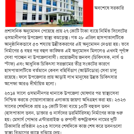
অবশেষে সরকারি
প্রশাসনিক অনুমোদন পেয়েছে প্রায় ২৭ কোটি টাকা ব্যয়ে নির্মিত সিলেটের
ওসমানীনগর উপজেলা স্বাস্থ্য কমপ্লেক্স। গত ২৮ এপ্রিল হাসপাতালটিকে
আনুষ্ঠানিকভাবে ৫০ শয্যায় উন্নীতকরণের এই অনুমোদন দেওয়া হয়। তবে
নির্মাণের ৩ বছর পর বহুল কাঙ্ক্ষিত এই অনুমোদন মিললেও এখনই পূর্ণাঙ্গ
সেবা পাচ্ছেন না উপজেলাবাসী। প্রয়োজনীয় জনবল (চিকিৎসক, নার্স ও
স্টাফ) এবং আধুনিক চিকিৎসা সরঞ্জামের তীব্র সংকটের কারণে
হাসপাতালটিতে বর্তমানে কেবল বহির্বিভাগ (আউটডোর) সেবা চালু
রয়েছে। ফলে উপজেলার প্রায় আড়াই লাখ মানুষের উন্নত চিকিৎসার
অপেক্ষা আরও দীর্ঘায়িত হলো।
২০১৪ সালে ওসমানীনগর থানাকে উপজেলা ঘোষণার পর স্বাস্থ্যসেবা
নিশ্চিত করতে গোয়ালাবাজার এলাকায় জায়গা অধিগ্রহণ করা হয়। ২০২০
সালের শেষদিকে প্রায় ২৬ কোটি টাকা ব্যয়ে ১০টি বহুতল ভবন
(হাসপাতাল ভবন, ডাক্তার ও নার্সদের ডরমিটরিসহ) নির্মাণের কাজ শুরু
হয়। মেসার্স পোদ্দার এন্টারপ্রাইজ ও রুপালী কন্সট্রাকশন নামের দুটি
ঠিকাদারি প্রতিষ্ঠান ২০২৩ সালের শেষদিকে কাজ শেষ করে ভবনগুলো
স্বাস্থ্য বিভাগের কাছে বুঝিয়ে দেয়।