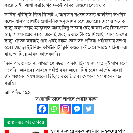
কাছে নেই। আশা করছি, খুব দ্রুতই আমরা এগুলো পেয়ে যাব।
সার্বিক পরিস্থিতি নিয়ে সিলেট-২ আসনের সংসদ সদস্য তাহসিনা রুশদীর
বলেন,হাসপাতালটির প্রশাসনিক অনুমোদন চলে এসেছে। দেশের অনেক
স্বাস্থ্য কমপ্লেক্সেই অ্যাম্বুলেন্স আছে কিন্তু ডাক্তার নেই আমরা এই বিষয়গুলো
স্বাস্থ্য মন্ত্রণালয়ের নজরে এনেছি এবং ডিও লেটারওে দিয়েছি। সারা দেশের
স্বাস্থ্য খাতের অবস্থাই প্রায় একই রকম, তবে সব প্রক্রিয়া পর্যায়ক্রমে সম্পন্ন
হবে। এছাড়া ইউনিয়ন কমিউনিটি ক্লিনিকগুলো কীভাবে আরও সক্রিয় করা
যায়, তা নিয়ে আমরা কাজ করছি।
তিনি আরও বলেন, আমরা ১৭ বছর ক্ষমতায় ছিলাম না, মাত্র দুই মাস হলো
এসেছি। আমাদের সামনে পর্যাপ্ত সময় আছে। নির্বাচনের আগেই আমরা
এই অঞ্চলের সমস্যাগুলো চিহ্নিত করেছি এবং সেগুলো সমাধানে কাজ
করছি।
পঠিত :
৯২
সংবাদটি ভালো লাগলে শেয়াার করুন
প্রচ্ছদ এর আরও খবর
ওসমানীনগরে সড়ক দুর্ঘটনায় নিহতদের প্রতি