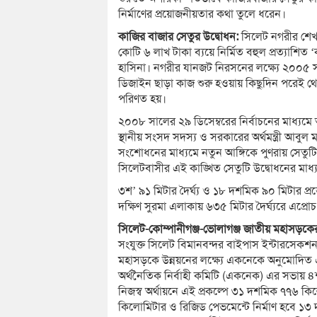
নির্মাণের প্রয়োজনীয়তার কথা তুলে ধরেন।
কাজির বাজার সেতুর উদ্বোধন:
সিলেট নগরীর শেখঘ
কোটি ৬ লাখ টাকা ব্যয়ে নির্মিত বহুল প্রত্যাশিত ‘
হাসিনা। নগরীর যানজট নিরসনের লক্ষ্যে ২০০৫ সালের
ডিজাইন ছাড়া কাজ শুরু হওয়ায় কিছুদিন পরেই থেমে
পরিণত হয়।
২০০৮ সালের ২৯ ডিসেম্বরের নির্বাচনের মাধ্যম
স্থানীয় সংসদ সদস্য ও সরকারের অর্থমন্ত্রী আবুল 
সংশোধনের মাধ্যমে নতুন আঙ্গিকে পুণরায় সেতুটির
সিলেটবাসীর এই কাঙ্খিত সেতুটি উদ্বোধনের মাধ্য
৩শ’ ৯১ মিটার দৈর্ঘ্য ও ১৮ দশমিক ৯০ মিটার প্রস্তে
দক্ষিণ সুরমা এলাকায় ৬৩৫ মিটার দৈর্ঘ্যরে এপ্রো
সিলেট-কোম্পানীগঞ্জ-ভোলাগঞ্জ জাতীয় মহাসড়কের ভিত
সংযুক্ত সিলেট বিমানবন্দর বাইপাস ইন্টারসেক
মহাসড়কে উন্নয়নের লক্ষ্যে একনেকে অনুমোদিত এই প্র
অর্থনৈতিক নির্বাহী কমিটি (একনেক) এর সভায় 
নিজস্ব অর্থায়নে এই প্রকল্পে ৩১ দশমিক ৭৭৬ কিল
কিলোমিটার ও রিজিড পেভমেন্টে নির্মাণ হবে ১৩ 