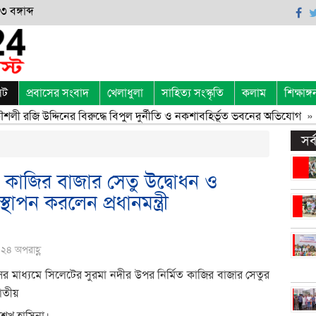
 বঙ্গাব্দ
েট
প্রবাসের সংবাদ
খেলাধুলা
সাহিত্য সংস্কৃতি
কলাম
শিক্ষাঙ্গ
ী রজি উদ্দিনের বিরুদ্ধে বিপুল দুর্নীতি ও নকশাবহির্ভূত ভবনের অভিযোগ
» «
সর
 কাজির বাজার সেতু উদ্বোধন ও
থাপন করলেন প্রধানমন্ত্রী
২৪ অপরাহ্ণ
র মাধ্যমে সিলেটের সুরমা নদীর
উপর নির্মিত কাজির বাজার সেতুর
জাতীয়
ী শেখ হাসিনা।