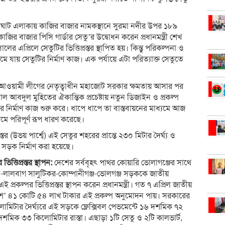
াট এলাকায় কাজির বাজার নামকস্থানে সুরমা নদীর উপর ১৮৯
কাজির বাজার পিসি গার্ডার সেতু’র উদ্বোধন করেন প্রধানমন্ত্রী শেখ
 এপ্রিলে সেতুটির ভিত্তিপ্রস্তর স্থাপিত হয়। কিন্তু পরিকল্পনা ও
 যায় সেতুটির নির্মাণ কাজ। এক পর্যায়ে এটা পরিত্যাক্ত সেতুতে
ে আওয়ামী লীগের নেতৃত্বাধীন মহাজোট সরকার ক্ষমতায় আসার পর
মাল আবদুল মুহিতের ঐকান্তিক প্রচেষ্টায় নতুন ডিজাইন ও প্রকল্প
 নির্মাণ কাজ শুরু করে। ধাপে ধাপে তা বাস্তবায়নের মাধ্যমে আজ
মে পরিপূর্ণ রূপ ধারণ করেছে।
র (উভয় পার্শ্বে) এই সেতুর শহরের প্রান্তে ২৩০ মিটার দৈর্ঘ্য ও
চ সড়ক নির্মাণ করা হয়েছে।
্তিপ্রস্তর স্থাপন:
দেশের সর্ববৃহৎ পাথর কোয়ারি ভোলাগঞ্জের সাথে
শন-লালবাগ সালুটিকর-কোম্পানীগঞ্জ-ভোলগঞ্জ সড়ককে জাতীয়
কল্পর ভিত্তিপ্রস্তর স্থাপন করেন প্রধানমন্ত্রী। গত ৭ এপ্রিল জাতীয়
৪শ’ ৪১ কোটি ৫৪ লাখ টাকার এই প্রকল্প অনুমোদন পায়। সরকারের
োমিটার দৈর্ঘ্যরে এই সড়কে ফ্লেক্সিবল পেভমেন্টে ১৬ দশমিক ৭২
দশমিক ৩৩ কিলোমিটার রাস্তা। এছাড়া ১টি সেতু ও ২টি কালভার্ট,