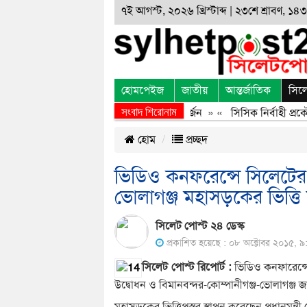
৭ই আগস্ট, ২০২৬ খ্রিস্টাব্দ | ২৩শে শ্রাবণ, ১৪৩৩
হোমপেইজ
জাতীয়
আন্তর্জাতিক
সিল
সংবাদ শিরোনাম
জুলাই অভ্যুত্থানের অর্জন, বর্জন ও বিসর্জন
» «
সিসিক নির্বাহী প্রকৌশল
হোম
প্রচ্ছদ
ভিডিও কনফরেন্সে সিলেটের
ভোলাগঞ্জ মহাসড়কের ভিত্তি স্
সিলেট পোস্ট ২৪ ডেস্ক
প্রকাশিত হয়েছে : ০৮ অক্টোবর ২০১৫, ৯:
সিলেট পোস্ট রিপোর্ট :
ভিডিও কনফারেন্সে
উদ্বোধন ও বিমানবন্দর-কোম্পানীগঞ্জ-ভোলাগঞ্জ 
মহাসড়কের ভিত্তিপ্রস্তর স্থাপন করেছেন প্রধানমন্ত্র