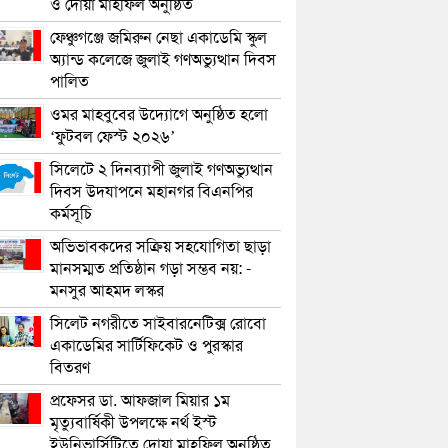
ও দোয়া মাহফিল অনুষ্ঠিত
ফেঞ্চুগঞ্জে জমিরুন নেছা একাডেমি স্কুল
অ্যান্ড কলেজে জুলাই গণঅভ্যুত্থান দিবস
পালিত
ওমর মাহবুবের উদ্যোগে অনুষ্ঠিত হলো
‘ফুটবল ফেস্ট ২০২৬’
সিলেটে ২ দিনব্যাপী জুলাই গণঅভ্যুত্থান
দিবস উদযাপনে মহানগর বিএনপির
কর্মসূচি
অভিভাবকদের সক্রিয় সহযোগিতা ছাড়া
মানসম্মত প্রতিষ্ঠান গড়া সম্ভব নয়: -
মনসুর আহমদ লস্কর
সিলেট নগরীতে সাইবারনেটিক্স রোবো
একাডেমির সার্টিফিকেট ও পুরস্কার
বিতরণ
প্রফেসর ডা. আফজাল মিয়ার ১ম
মৃত্যুবার্ষিকী উপলক্ষে নর্থ ইস্ট
ইউনিভার্সিটিতে দোয়া মাহফিল অনুষ্ঠিত