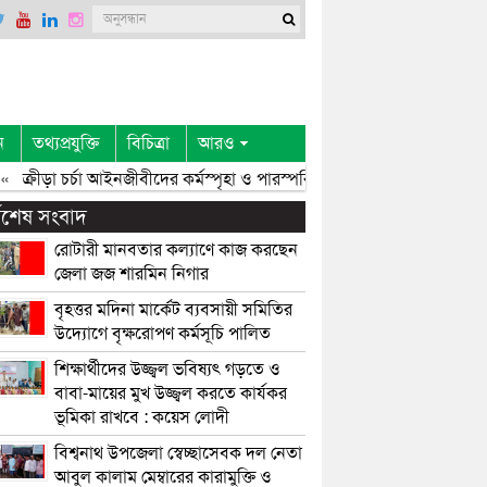
ন
তথ্যপ্রযুক্তি
বিচিত্রা
আরও
ক্রীড়া চর্চা আইনজীবীদের কর্মস্পৃহা ও পারস্পরিক সৌহার্দ্য বৃদ্ধি করে: এমপি এ
্বশেষ সংবাদ
রোটারী মানবতার কল্যাণে কাজ করছেন
জেলা জজ শারমিন নিগার
বৃহত্তর মদিনা মার্কেট ব্যবসায়ী সমিতির
উদ্যোগে বৃক্ষরোপণ কর্মসূচি পালিত
শিক্ষার্থীদের উজ্জ্বল ভবিষ্যৎ গড়তে ও
বাবা-মায়ের মুখ উজ্জ্বল করতে কার্যকর
ভূমিকা রাখবে : কয়েস লোদী
বিশ্বনাথ উপজেলা স্বেচ্ছাসেবক দল নেতা
আবুল কালাম মেম্বারের কারামুক্তি ও