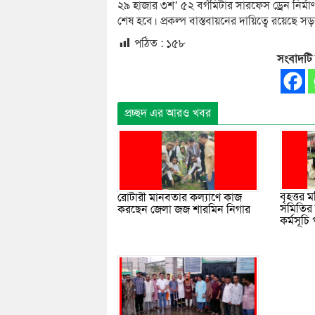
২৯ হাজার ৩শ’ ৫২ বর্গমিটার সারফেস ড্রেন নির্ম
শেষ হবে। প্রকল্প বাস্তবায়নের দায়িত্বে রয়েছে
পঠিত :
১৫৮
সংবাদটি
প্রচ্ছদ এর আরও খবর
বৃহত্তর 
রোটারী মানবতার কল্যাণে কাজ
সমিতির 
করছেন জেলা জজ শারমিন নিগার
কর্মসূচি