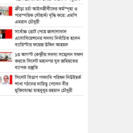
ক্রীড়া চর্চা আইনজীবীদের কর্মস্পৃহা ও
পারস্পরিক সৌহার্দ্য বৃদ্ধি করে: এমপি
এমরান চৌধুরী
সর্বোচ্চ ভোট পেয়ে জালালাবাদ
এসোসিয়েশনের সদস্য নির্বাচিত হলেন
ব্যারিস্টার ফয়েজ উদ্দিন আহমদ
১৩ আগস্ট কেন্দ্রীয় সদস্য সম্মেলন সফল
করতে সিলেট মহানগর যুব জমিয়তের
ব্যাপক প্রস্তুতি
সিলেট বিভাগ গণদাবি পরিষদ নিউইয়র্ক
শাখা গঠনের দায়িত্ব পেলেন বীর
মুক্তিযোদ্ধা মাহবুবুর রহমান চৌধুরী