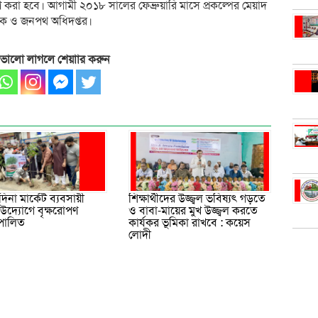
াণ করা হবে। আগামী ২০১৮ সালের ফেব্রুয়ারি মাসে প্রকল্পের মেয়াদ
 সড়ক ও জনপথ অধিদপ্তর।
 ভালো লাগলে শেয়াার করুন
মদিনা মার্কেট ব্যবসায়ী
শিক্ষার্থীদের উজ্জ্বল ভবিষ্যৎ গড়তে
উদ্যোগে বৃক্ষরোপণ
ও বাবা-মায়ের মুখ উজ্জ্বল করতে
 পালিত
কার্যকর ভূমিকা রাখবে : কয়েস
লোদী