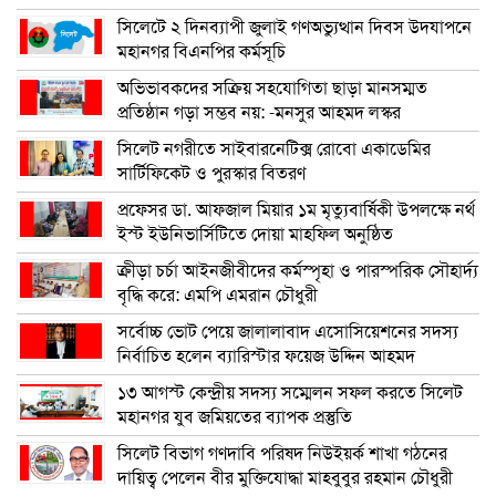
সিলেটে ২ দিনব্যাপী জুলাই গণঅভ্যুত্থান দিবস উদযাপনে
মহানগর বিএনপির কর্মসূচি
অভিভাবকদের সক্রিয় সহযোগিতা ছাড়া মানসম্মত
প্রতিষ্ঠান গড়া সম্ভব নয়: -মনসুর আহমদ লস্কর
সিলেট নগরীতে সাইবারনেটিক্স রোবো একাডেমির
সার্টিফিকেট ও পুরস্কার বিতরণ
প্রফেসর ডা. আফজাল মিয়ার ১ম মৃত্যুবার্ষিকী উপলক্ষে নর্থ
ইস্ট ইউনিভার্সিটিতে দোয়া মাহফিল অনুষ্ঠিত
ক্রীড়া চর্চা আইনজীবীদের কর্মস্পৃহা ও পারস্পরিক সৌহার্দ্য
বৃদ্ধি করে: এমপি এমরান চৌধুরী
সর্বোচ্চ ভোট পেয়ে জালালাবাদ এসোসিয়েশনের সদস্য
নির্বাচিত হলেন ব্যারিস্টার ফয়েজ উদ্দিন আহমদ
১৩ আগস্ট কেন্দ্রীয় সদস্য সম্মেলন সফল করতে সিলেট
মহানগর যুব জমিয়তের ব্যাপক প্রস্তুতি
সিলেট বিভাগ গণদাবি পরিষদ নিউইয়র্ক শাখা গঠনের
দায়িত্ব পেলেন বীর মুক্তিযোদ্ধা মাহবুবুর রহমান চৌধুরী