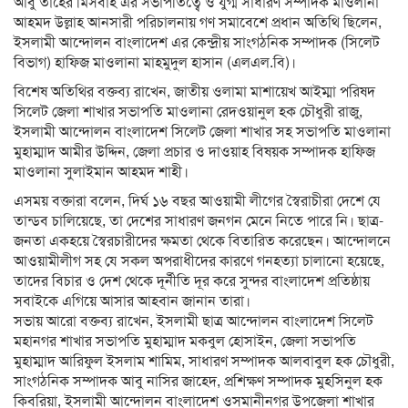
আবু তাহের মিসবাহ এর সভাপতিত্বে ও যুগ্ম সাধারণ সম্পাদক মাওলানা
আহমদ উল্লাহ আনসারী পরিচালনায় গণ সমাবেশে প্রধান অতিথি ছিলেন,
ইসলামী আন্দোলন বাংলাদেশ এর কেন্দ্রীয় সাংগঠনিক সম্পাদক (সিলেট
বিভাগ) হাফিজ মাওলানা মাহমুদুল হাসান (এলএল.বি)।
বিশেষ অতিথির বক্তব্য রাখেন, জাতীয় ওলামা মাশায়েখ আইম্মা পরিষদ
সিলেট জেলা শাখার সভাপতি মাওলানা রেদওয়ানুল হক চৌধুরী রাজু,
ইসলামী আন্দোলন বাংলাদেশ সিলেট জেলা শাখার সহ সভাপতি মাওলানা
মুহাম্মাদ আমীর উদ্দিন, জেলা প্রচার ও দাওয়াহ বিষয়ক সম্পাদক হাফিজ
মাওলানা সুলাইমান আহমদ শাহী।
এসময় বক্তারা বলেন, দির্ঘ ১৬ বছর আওয়ামী লীগের স্বৈরাচীরা দেশে যে
তান্ডব চালিয়েছে, তা দেশের সাধারণ জনগন মেনে নিতে পারে নি। ছাত্র-
জনতা একহয়ে স্বৈরচারীদের ক্ষমতা থেকে বিতারিত করেছেন। আন্দোলনে
আওয়ামীলীগ সহ যে সকল অপরাধীদের কারণে গনহত্যা চালানো হয়েছে,
তাদের বিচার ও দেশ থেকে দূর্নীতি দূর করে সুন্দর বাংলাদেশ প্রতিষ্ঠায়
সবাইকে এগিয়ে আসার আহবান জানান তারা।
সভায় আরো বক্তব্য রাখেন, ইসলামী ছাত্র আন্দোলন বাংলাদেশ সিলেট
মহানগর শাখার সভাপতি মুহাম্মাদ মকবুল হোসাইন, জেলা সভাপতি
মুহাম্মাদ আরিফুল ইসলাম শামিম, সাধারণ সম্পাদক আলবাবুল হক চৌধুরী,
সাংগঠনিক সম্পাদক আবু নাসির জাহেদ, প্রশিক্ষণ সম্পাদক মুহসিনুল হক
কিবরিয়া, ইসলামী আন্দোলন বাংলাদেশ ওসমানীনগর উপজেলা শাখার