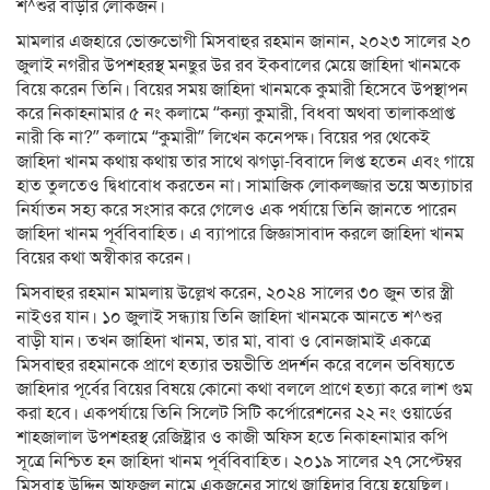
শ^শুর বাড়ীর লোকজন।
মামলার এজহারে ভোক্তভোগী মিসবাহুর রহমান জানান, ২০২৩ সালের ২০
জুলাই নগরীর উপশহরস্থ মনছুর উর রব ইকবালের মেয়ে জাহিদা খানমকে
বিয়ে করেন তিনি। বিয়ের সময় জাহিদা খানমকে কুমারী হিসেবে উপস্থাপন
করে নিকাহনামার ৫ নং কলামে “কন্যা কুমারী, বিধবা অথবা তালাকপ্রাপ্ত
নারী কি না?” কলামে “কুমারী” লিখেন কনেপক্ষ। বিয়ের পর থেকেই
জাহিদা খানম কথায় কথায় তার সাথে ঝগড়া-বিবাদে লিপ্ত হতেন এবং গায়ে
হাত তুলতেও দ্বিধাবোধ করতেন না। সামাজিক লোকলজ্জার ভয়ে অত্যাচার
নির্যাতন সহ্য করে সংসার করে গেলেও এক পর্যায়ে তিনি জানতে পারেন
জাহিদা খানম পূর্ববিবাহিত। এ ব্যাপারে জিজ্ঞাসাবাদ করলে জাহিদা খানম
বিয়ের কথা অস্বীকার করেন।
মিসবাহুর রহমান মামলায় উল্লেখ করেন, ২০২৪ সালের ৩০ জুন তার স্ত্রী
নাইওর যান। ১০ জুলাই সন্ধ্যায় তিনি জাহিদা খানমকে আনতে শ^শুর
বাড়ী যান। তখন জাহিদা খানম, তার মা, বাবা ও বোনজামাই একত্রে
মিসবাহুর রহমানকে প্রাণে হত্যার ভয়ভীতি প্রদর্শন করে বলেন ভবিষ্যতে
জাহিদার পূর্বের বিয়ের বিষয়ে কোনো কথা বললে প্রাণে হত্যা করে লাশ গুম
করা হবে। একপর্যায়ে তিনি সিলেট সিটি কর্পোরেশনের ২২ নং ওয়ার্ডের
শাহজালাল উপশহরস্থ রেজিষ্ট্রার ও কাজী অফিস হতে নিকাহনামার কপি
সূত্রে নিশ্চিত হন জাহিদা খানম পূর্ববিবাহিত। ২০১৯ সালের ২৭ সেপ্টেম্বর
মিসবাহ উদ্দিন আফজল নামে একজনের সাথে জাহিদার বিয়ে হয়েছিল।