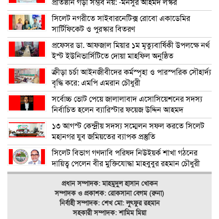
প্রতিষ্ঠান গড়া সম্ভব নয়: -মনসুর আহমদ লস্কর
সিলেট নগরীতে সাইবারনেটিক্স রোবো একাডেমির
সার্টিফিকেট ও পুরস্কার বিতরণ
প্রফেসর ডা. আফজাল মিয়ার ১ম মৃত্যুবার্ষিকী উপলক্ষে নর্থ
ইস্ট ইউনিভার্সিটিতে দোয়া মাহফিল অনুষ্ঠিত
ক্রীড়া চর্চা আইনজীবীদের কর্মস্পৃহা ও পারস্পরিক সৌহার্দ্য
বৃদ্ধি করে: এমপি এমরান চৌধুরী
সর্বোচ্চ ভোট পেয়ে জালালাবাদ এসোসিয়েশনের সদস্য
নির্বাচিত হলেন ব্যারিস্টার ফয়েজ উদ্দিন আহমদ
১৩ আগস্ট কেন্দ্রীয় সদস্য সম্মেলন সফল করতে সিলেট
মহানগর যুব জমিয়তের ব্যাপক প্রস্তুতি
সিলেট বিভাগ গণদাবি পরিষদ নিউইয়র্ক শাখা গঠনের
দায়িত্ব পেলেন বীর মুক্তিযোদ্ধা মাহবুবুর রহমান চৌধুরী
প্রধান সম্পাদক: মাহমুদুল হাসান খোকন
সম্পাদক ও
প্রকাশক: রোকসানা বেগম (রুনা)
নির্বাহী সম্পাদক: শেখ মো: লুৎফুর রহমান
সহকারী সম্পাদক: শামিম মিয়া