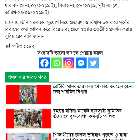
যার বালাম নং ০১/২০১৯ ইং, বিবাহ নং-৫৮/২০১৯, পৃষ্টা নং-১৭,
তারিখ-২৭/০৯/২০১৯ ইং।
মামলায় তিনি সরলতার সুযোগ নিয়ে প্রতারণা ও বিশ্বাস ভঙ্গ করে পূর্বের
বিবাহের কথা গোপন করে বিয়ে এবং প্রাণে হত্যার ভয়ভীতি প্রদর্শন করায়
সুবিচারের দাবি জানান।
পঠিত :
১৮২
সংবাদটি ভালো লাগলে শেয়াার করুন
প্রচ্ছদ এর আরও খবর
রোটারী মানবতার কল্যাণে কাজ করছেন জেলা
জজ শারমিন নিগার
বৃহত্তর মদিনা মার্কেট ব্যবসায়ী সমিতির
উদ্যোগে বৃক্ষরোপণ কর্মসূচি পালিত
শিক্ষার্থীদের উজ্জ্বল ভবিষ্যৎ গড়তে ও বাবা-