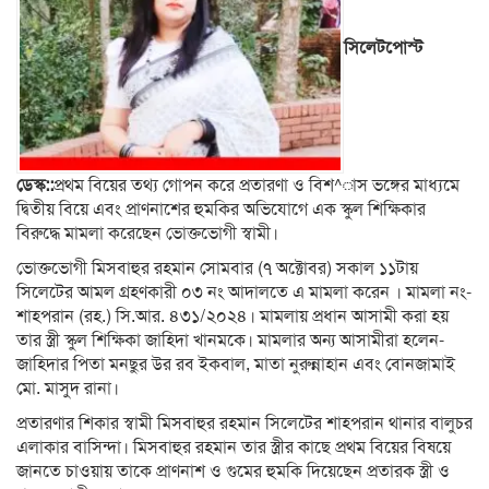
সিলেটপোস্ট
ডেস্ক::
প্রথম বিয়ের তথ্য গোপন করে প্রতারণা ও বিশ^াস ভঙ্গের মাধ্যমে
দ্বিতীয় বিয়ে এবং প্রাণনাশের হুমকির অভিযোগে এক স্কুল শিক্ষিকার
বিরুদ্ধে মামলা করেছেন ভোক্তভোগী স্বামী।
ভোক্তভোগী মিসবাহুর রহমান সোমবার (৭ অক্টোবর) সকাল ১১টায়
সিলেটের আমল গ্রহণকারী ০৩ নং আদালতে এ মামলা করেন । মামলা নং-
শাহপরান (রহ.) সি.আর. ৪৩১/২০২৪। মামলায় প্রধান আসামী করা হয়
তার স্ত্রী স্কুল শিক্ষিকা জাহিদা খানমকে। মামলার অন্য আসামীরা হলেন-
জাহিদার পিতা মনছুর উর রব ইকবাল, মাতা নুরুন্নাহান এবং বোনজামাই
মো. মাসুদ রানা।
প্রতারণার শিকার স্বামী মিসবাহুর রহমান সিলেটের শাহপরান থানার বালুচর
এলাকার বাসিন্দা। মিসবাহুর রহমান তার স্ত্রীর কাছে প্রথম বিয়ের বিষয়ে
জানতে চাওয়ায় তাকে প্রাণনাশ ও গুমের হুমকি দিয়েছেন প্রতারক স্ত্রী ও