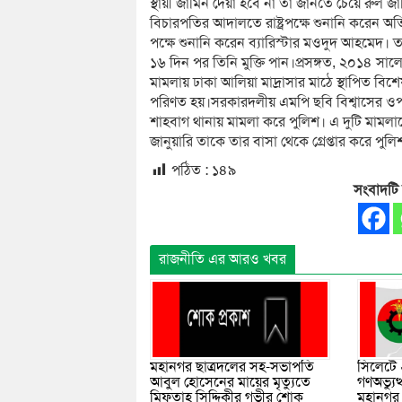
স্থায়ী জামিন দেয়া হবে না তা জানতে চেয়ে রুল জা
বিচারপতির আদালতে রাষ্ট্রপক্ষে শুনানি করেন অ
পক্ষে শুনানি করেন ব্যারিস্টার মওদুদ আহমে
১৬ দিন পর তিনি মুক্তি পান।প্রসঙ্গত, ২০১৪ সালে
মামলায় ঢাকা আলিয়া মাদ্রাসার মাঠে স্থাপিত ব
পরিণত হয়।সরকারদলীয় এমপি ছবি বিশ্বাসের ওপ
শাহবাগ থানায় মামলা করে পুলিশ। এ দুটি মাম
জানুয়ারি তাকে তার বাসা থেকে গ্রেপ্তার করে পুলি
পঠিত :
১৪৯
সংবাদটি
রাজনীতি এর আরও খবর
মহানগর ছাত্রদলের সহ-সভাপতি
সিলেটে 
আবুল হোসেনের মায়ের মৃত্যুতে
গণঅভ্যু
মিফতাহ্ সিদ্দিকীর গভীর শোক
মহানগর 