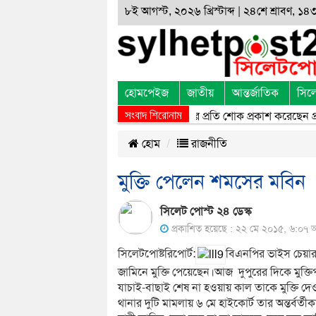
৮ই আগস্ট, ২০২৬ খ্রিস্টাব্দ | ২৪শে শ্রাবণ, ১৪৩৩
হোমপেইজ
জাতীয়
আন্তর্জাতিক
সিল
সংবাদ শিরোনাম
ওসমানীনগরে সড়ক দুর্ঘটনায় নিহতদের প্রতি শোক প্রকাশ করেছেন প্রধানমন্ত
হোম
রাজনীতি
মুক্তি পেলেন শমসের মবিন
সিলেট পোস্ট ২৪ ডেস্ক
প্রকাশিত হয়েছে : ২২ মে ২০১৫, ৬:০৭ অ
সিলেটপোষ্টরিপোর্ট:
বিএনপির ভাইস চেয়ার
জামিনে মুক্তি পেয়েছেন।আজ দুপুরের দিকে মুক্তি
যাচাই-বাছাই শেষ না হওয়ায় কাল তাকে মুক্তি দ
থানার দুটি মামলায় ৬ মে হাইকোর্ট তার অন্তর্বর্