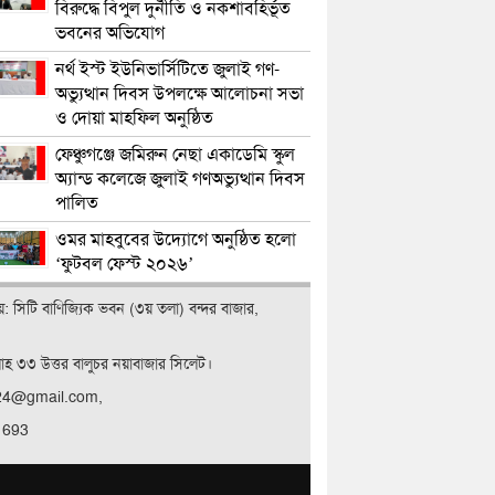
বিরুদ্ধে বিপুল দুর্নীতি ও নকশাবহির্ভূত
ভবনের অভিযোগ
নর্থ ইস্ট ইউনিভার্সিটিতে জুলাই গণ-
অভ্যুত্থান দিবস উপলক্ষে আলোচনা সভা
ও দোয়া মাহফিল অনুষ্ঠিত
ফেঞ্চুগঞ্জে জমিরুন নেছা একাডেমি স্কুল
অ্যান্ড কলেজে জুলাই গণঅভ্যুত্থান দিবস
পালিত
ওমর মাহবুবের উদ্যোগে অনুষ্ঠিত হলো
‘ফুটবল ফেস্ট ২০২৬’
ালয়: সিটি বাণিজ‍্যিক ভবন (৩য় তলা) বন্দর বাজার,
লাহ ৩৩ উত্তর বালুচর নয়াবাজার সিলেট।
t24@gmail.com,
 693