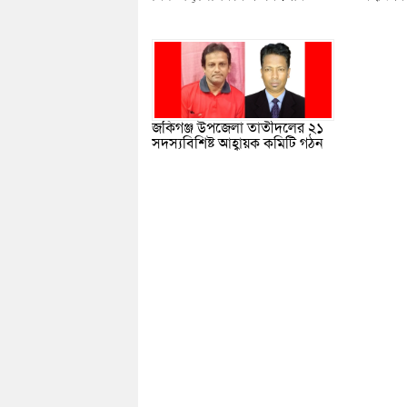
জকিগঞ্জ উপজেলা তাতীদলের ২১
সদস্যবিশিষ্ট আহ্বায়ক কমিটি গঠন