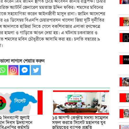
রি করেন।এই জামিন স্থগিত চেয়ে আবেদন জানায় রাষ্ট্রপক্ষ। চেম্বার
তিরিক্ত অ্যাটর্নি জেনারেল মমতাজ উদ্দিন ফকির। শমসের মবিনের
দ। তাকে সহযোগিতা করেন আইনজীবী মাসুদ রানা। জামিন আদেশের
র ২৪ ডিসেম্বর বিএনপি চেয়ারপারসন খালেদা জিয়া দুটি দুর্নীতির
িশেষ আদালতে হাজিরা দিতে গেলে বকশিবাজার এলাকা রণক্ষেত্রে
র হামলা ও গাড়িতে আগুন দেয়া হয়। এ ঘটনায় চকবাজার ও
লাতে শমসের মবিন চৌধুরীকে আসামি করা হয়। চলতি বছরের ৯
শ।
 ভালো লাগলে শেয়াার করুন
২ দিনব্যাপী জুলাই
১৩ আগস্ট কেন্দ্রীয় সদস্য সম্মেলন
ত্থান দিবস উদযাপনে
সফল করতে সিলেট মহানগর যুব
বিএনপির কর্মসূচি
জমিয়তের ব্যাপক প্রস্তুতি