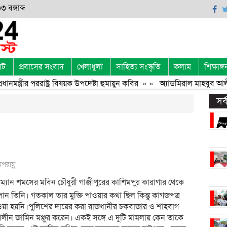
 বঙ্গাব্দ
েট
প্রবাসের সংবাদ
খেলাধুলা
সাহিত্য সংস্কৃতি
কলাম
শিক্ষাঙ্গ
্রীর পররাষ্ট্র বিষয়ক উপদেষ্টা হুমায়ুন কবির
» «
অ্যাডমিরাল মাহবুব আলীর ম
সর
পরাহ্ণ
ম্যান শমসের মবিন চৌধুরী গাজীপুরের কাশিমপুর কারাগার থেকে
পান তিনি। গতকাল তার মুক্তি পাওয়ার কথা ছিল কিন্তু কাগজপত্র
েওয়া হয়নি।পুলিশের দায়ের করা রাজধানীর চকবাজার ও শাহবাগ
তীকালীন জামিন মঞ্জুর করেন। একই সঙ্গে এ দুটি মামলায় কেন তাকে