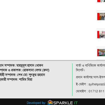
রধান সম্পাদক: মাহমুদুল হাসান খোকন
বার্তা ও বাণিজ্যিক কার্য
্পাদক ও
প্রকাশক: রোকসানা বেগম (রুনা)
সিলেট।
র্বাহী সম্পাদক: শেখ মো: লুৎফুর রহমান
প্রধান কার্যালয়:আল-ইস
কারী সম্পাদক: শামিম মিয়া
ই-মেইল : sylhetpos
মোবাইল : 01712 811
Developed by: