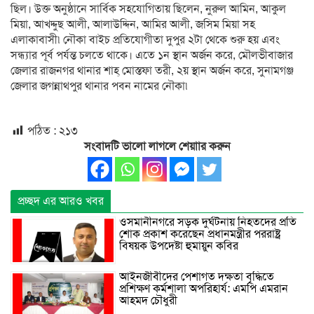
ছিল। উক্ত অনুষ্ঠানে সার্বিক সহযোগিতায় ছিলেন, নুরুল আমিন, আকুল
মিয়া, আখদ্দুছ আলী, আলাউদ্দিন, আমির আলী, জসিম মিয়া সহ
এলাকাবাসী৷ নৌকা বাইচ প্রতিযোগীতা দুপুর ২টা থেকে শুরু হয় এবং
সন্ধ্যার পূর্ব পর্যন্ত চলতে থাকে। এতে ১ন স্থান অর্জন করে, মৌলভীবাজার
জেলার রাজনগর থানার শাহ্ মোস্তফা তরী, ২য় স্থান অর্জন করে, সুনামগঞ্জ
জেলার জগন্নাথপুর থানার পবন নামের নৌকা৷
পঠিত :
২১৩
সংবাদটি ভালো লাগলে শেয়াার করুন
প্রচ্ছদ এর আরও খবর
ওসমানীনগরে সড়ক দুর্ঘটনায় নিহতদের প্রতি
শোক প্রকাশ করেছেন প্রধানমন্ত্রীর পররাষ্ট্র
বিষয়ক উপদেষ্টা হুমায়ুন কবির
আইনজীবীদের পেশাগত দক্ষতা বৃদ্ধিতে
প্রশিক্ষণ কর্মশালা অপরিহার্য: এমপি এমরান
আহমদ চৌধুরী