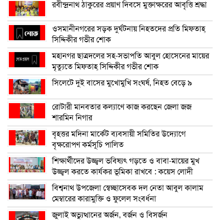
রবীন্দ্রনাথ ঠাকুরের প্রয়াণ দিবসে মুক্তাক্ষরের আবৃত্তি শ্রদ্ধা
ওসমানীনগরের সড়ক দুর্ঘটনায় নিহতদের প্রতি মিফতাহ্
সিদ্দিকীর গভীর শোক
মহানগর ছাত্রদলের সহ-সভাপতি আবুল হোসেনের মায়ের
মৃত্যুতে মিফতাহ্ সিদ্দিকীর গভীর শোক
সিলেটে দুই বাসের মুখোমুখি সংঘর্ষ, নিহত বেড়ে ৯
রোটারী মানবতার কল্যাণে কাজ করছেন জেলা জজ
শারমিন নিগার
বৃহত্তর মদিনা মার্কেট ব্যবসায়ী সমিতির উদ্যোগে
বৃক্ষরোপণ কর্মসূচি পালিত
শিক্ষার্থীদের উজ্জ্বল ভবিষ্যৎ গড়তে ও বাবা-মায়ের মুখ
উজ্জ্বল করতে কার্যকর ভূমিকা রাখবে : কয়েস লোদী
বিশ্বনাথ উপজেলা স্বেচ্ছাসেবক দল নেতা আবুল কালাম
মেম্বারের কারামুক্তি ও ফুলেল সংবর্ধনা
জুলাই অভ্যুত্থানের অর্জন, বর্জন ও বিসর্জন