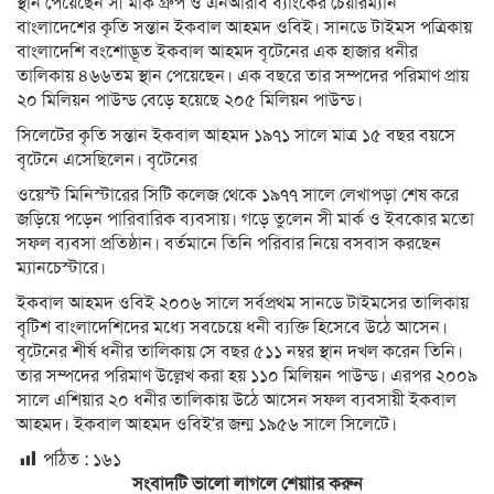
স্থান পেয়েছেন সী মার্ক গ্রুপ ও এনআরবি ব্যাংকের চেয়ারম্যান
বাংলাদেশের কৃতি সন্তান ইকবাল আহমদ ওবিই। সানডে টাইমস পত্রিকায়
বাংলাদেশি বংশোদ্ভূত ইকবাল আহমদ বৃটেনের এক হাজার ধনীর
তালিকায় ৪৬৬তম স্থান পেয়েছেন। এক বছরে তার সম্পদের পরিমাণ প্রায়
২০ মিলিয়ন পাউন্ড বেড়ে হয়েছে ২০৫ মিলিয়ন পাউন্ড।
সিলেটের কৃতি সন্তান ইকবাল আহমদ ১৯৭১ সালে মাত্র ১৫ বছর বয়সে
বৃটেনে এসেছিলেন। বৃটেনের
ওয়েস্ট মিনিস্টারের সিটি কলেজ থেকে ১৯৭৭ সালে লেখাপড়া শেষ করে
জড়িয়ে পড়েন পারিবারিক ব্যবসায়। গড়ে তুলেন সী মার্ক ও ইবকোর মতো
সফল ব্যবসা প্রতিষ্ঠান। বর্তমানে তিনি পরিবার নিয়ে বসবাস করছেন
ম্যানচেস্টারে।
ইকবাল আহমদ ওবিই ২০০৬ সালে সর্বপ্রথম সানডে টাইমসের তালিকায়
বৃটিশ বাংলাদেশিদের মধ্যে সবচেয়ে ধনী ব্যক্তি হিসেবে উঠে আসেন।
বৃটেনের শীর্ষ ধনীর তালিকায় সে বছর ৫১১ নম্বর স্থান দখল করেন তিনি।
তার সম্পদের পরিমাণ উল্লেখ করা হয় ১১০ মিলিয়ন পাউন্ড। এরপর ২০০৯
সালে এশিয়ার ২০ ধনীর তালিকায় উঠে আসেন সফল ব্যবসায়ী ইকবাল
আহমদ। ইকবাল আহমদ ওবিই‘র জন্ম ১৯৫৬ সালে সিলেটে।
পঠিত :
১৬১
সংবাদটি ভালো লাগলে শেয়াার করুন