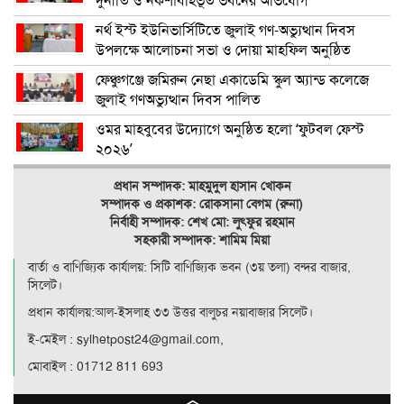
দুর্নীতি ও নকশাবহির্ভূত ভবনের অভিযোগ
নর্থ ইস্ট ইউনিভার্সিটিতে জুলাই গণ-অভ্যুত্থান দিবস
উপলক্ষে আলোচনা সভা ও দোয়া মাহফিল অনুষ্ঠিত
ফেঞ্চুগঞ্জে জমিরুন নেছা একাডেমি স্কুল অ্যান্ড কলেজে
জুলাই গণঅভ্যুত্থান দিবস পালিত
ওমর মাহবুবের উদ্যোগে অনুষ্ঠিত হলো ‘ফুটবল ফেস্ট
২০২৬’
প্রধান সম্পাদক: মাহমুদুল হাসান খোকন
সম্পাদক ও
প্রকাশক: রোকসানা বেগম (রুনা)
নির্বাহী সম্পাদক: শেখ মো: লুৎফুর রহমান
সহকারী সম্পাদক: শামিম মিয়া
বার্তা ও বাণিজ্যিক কার্যালয়: সিটি বাণিজ‍্যিক ভবন (৩য় তলা) বন্দর বাজার,
সিলেট।
প্রধান কার্যালয়:আল-ইসলাহ ৩৩ উত্তর বালুচর নয়াবাজার সিলেট।
ই-মেইল : sylhetpost24@gmail.com,
মোবাইল : 01712 811 693