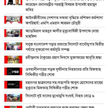
করেছেন প্রধানমন্ত্রীর পররাষ্ট্র বিষয়ক উপদেষ্টা হুমায়ুন
কবির
আইনজীবীদের পেশাগত দক্ষতা বৃদ্ধিতে প্রশিক্ষণ কর্মশালা
অপরিহার্য: এমপি এমরান আহমদ চৌধুরী
অ্যাডমিরাল মাহবুব আলীর মৃত্যুবার্ষিকী উপলক্ষে দোয়া
মাহফিল
সবুজ বাংলাদেশ গড়ার প্রত্যয়ে সিলেটে বাবৌযুপ’র দ্বিতীয়
পর্যায়ে বৃক্ষরোপণ কর্মসূচি সম্পন্ন
রবীন্দ্রনাথ ঠাকুরের প্রয়াণ দিবসে মুক্তাক্ষরের আবৃত্তি শ্রদ্ধা
ওসমানীনগরের সড়ক দুর্ঘটনায় নিহতদের প্রতি মিফতাহ্
সিদ্দিকীর গভীর শোক
মহানগর ছাত্রদলের সহ-সভাপতি আবুল হোসেনের মায়ের
মৃত্যুতে মিফতাহ্ সিদ্দিকীর গভীর শোক
সিলেটে দুই বাসের মুখোমুখি সংঘর্ষ, নিহত বেড়ে ৯
রোটারী মানবতার কল্যাণে কাজ করছেন জেলা জজ