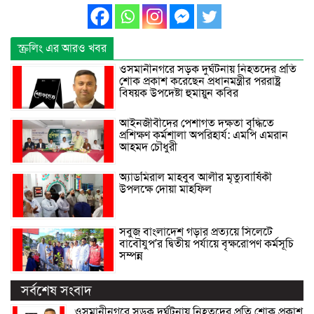
স্ক্রলিং এর আরও খবর
ওসমানীনগরে সড়ক দুর্ঘটনায় নিহতদের প্রতি
শোক প্রকাশ করেছেন প্রধানমন্ত্রীর পররাষ্ট্র
বিষয়ক উপদেষ্টা হুমায়ুন কবির
আইনজীবীদের পেশাগত দক্ষতা বৃদ্ধিতে
প্রশিক্ষণ কর্মশালা অপরিহার্য: এমপি এমরান
আহমদ চৌধুরী
অ্যাডমিরাল মাহবুব আলীর মৃত্যুবার্ষিকী
উপলক্ষে দোয়া মাহফিল
সবুজ বাংলাদেশ গড়ার প্রত্যয়ে সিলেটে
বাবৌযুপ’র দ্বিতীয় পর্যায়ে বৃক্ষরোপণ কর্মসূচি
সম্পন্ন
সর্বশেষ সংবাদ
ওসমানীনগরে সড়ক দুর্ঘটনায় নিহতদের প্রতি শোক প্রকাশ