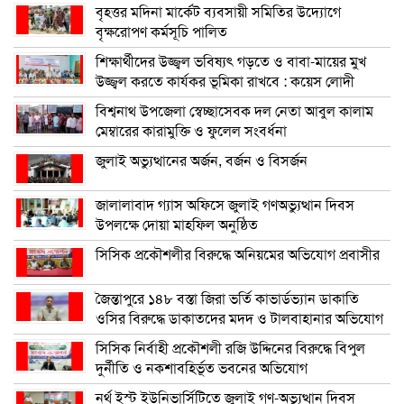
বৃহত্তর মদিনা মার্কেট ব্যবসায়ী সমিতির উদ্যোগে
বৃক্ষরোপণ কর্মসূচি পালিত
শিক্ষার্থীদের উজ্জ্বল ভবিষ্যৎ গড়তে ও বাবা-মায়ের মুখ
উজ্জ্বল করতে কার্যকর ভূমিকা রাখবে : কয়েস লোদী
বিশ্বনাথ উপজেলা স্বেচ্ছাসেবক দল নেতা আবুল কালাম
মেম্বারের কারামুক্তি ও ফুলেল সংবর্ধনা
জুলাই অভ্যুত্থানের অর্জন, বর্জন ও বিসর্জন
জালালাবাদ গ্যাস অফিসে জুলাই গণঅভ্যুত্থান দিবস
উপলক্ষে দোয়া মাহফিল অনুষ্ঠিত
সিসিক প্রকৌশলীর বিরুদ্ধে অনিয়মের অভিযোগ প্রবাসীর
জৈন্তাপুরে ১৪৮ বস্তা জিরা ভর্তি কাভার্ডভ্যান ডাকাতি
ওসির বিরুদ্ধে ডাকাতদের মদদ ও টালবাহানার অভিযোগ
সিসিক নির্বাহী প্রকৌশলী রজি উদ্দিনের বিরুদ্ধে বিপুল
দুর্নীতি ও নকশাবহির্ভূত ভবনের অভিযোগ
নর্থ ইস্ট ইউনিভার্সিটিতে জুলাই গণ-অভ্যুত্থান দিবস